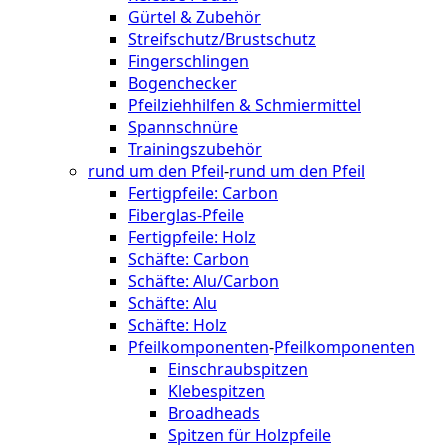
Gürtel & Zubehör
Streifschutz/Brustschutz
Fingerschlingen
Bogenchecker
Pfeilziehhilfen & Schmiermittel
Spannschnüre
Trainingszubehör
rund um den Pfeil
-
rund um den Pfeil
Fertigpfeile: Carbon
Fiberglas-Pfeile
Fertigpfeile: Holz
Schäfte: Carbon
Schäfte: Alu/Carbon
Schäfte: Alu
Schäfte: Holz
Pfeilkomponenten
-
Pfeilkomponenten
Einschraubspitzen
Klebespitzen
Broadheads
Spitzen für Holzpfeile