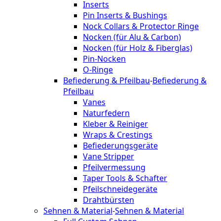
Inserts
Pin Inserts & Bushings
Nock Collars & Protector Ringe
Nocken (für Alu & Carbon)
Nocken (für Holz & Fiberglas)
Pin-Nocken
O-Ringe
Befiederung & Pfeilbau
-
Befiederung &
Pfeilbau
Vanes
Naturfedern
Kleber & Reiniger
Wraps & Crestings
Befiederungsgeräte
Vane Stripper
Pfeilvermessung
Taper Tools & Schafter
Pfeilschneidegeräte
Drahtbürsten
Sehnen & Material
-
Sehnen & Material