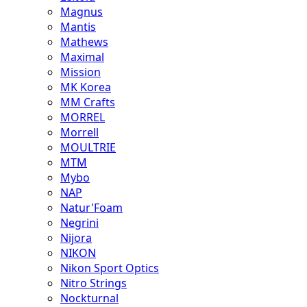
Magnus
Mantis
Mathews
Maximal
Mission
MK Korea
MM Crafts
MORREL
Morrell
MOULTRIE
MTM
Mybo
NAP
Natur'Foam
Negrini
Nijora
NIKON
Nikon Sport Optics
Nitro Strings
Nockturnal