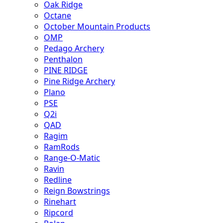
Oak Ridge
Octane
October Mountain Products
OMP
Pedago Archery
Penthalon
PINE RIDGE
Pine Ridge Archery
Plano
PSE
Q2i
QAD
Ragim
RamRods
Range-O-Matic
Ravin
Redline
Reign Bowstrings
Rinehart
Ripcord