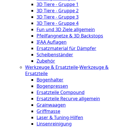
3D Tiere - Gruppe 1
3D Tiere - Gruppe 2
3D Tiere - Gruppe 3
3D Tiere - Gruppe 4
Fun und 3D Ziele allgemein
Pfeilfangnetze & 3D Backstops
IFAA Auflagen
Ersatzmaterial für Dämpfer
Scheibenständer
Zubehör
Werkzeuge & Ersatzteile
-
Werkzeuge &
Ersatzteile
Bogenhalter
Bogenpressen
Ersatzteile Compound
Ersatzteile Recurve allgemein
Grainwaagen
Griffmasse
Laser & Tuning-Hilfen
Linsenreinigung