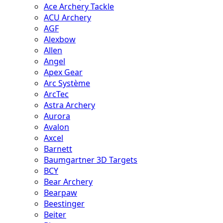
Ace Archery Tackle
ACU Archery
AGF
Alexbow
Allen
Angel
Apex Gear
Arc Système
ArcTec
Astra Archery
Aurora
Avalon
Axcel
Barnett
Baumgartner 3D Targets
BCY
Bear Archery
Bearpaw
Beestinger
Beiter