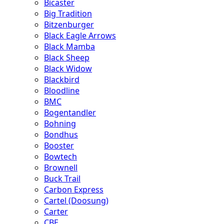
Bicaster
Big Tradition
Bitzenburger
Black Eagle Arrows
Black Mamba
Black Sheep
Black Widow
Blackbird
Bloodline
BMC
Bogentandler
Bohning
Bondhus
Booster
Bowtech
Brownell
Buck Trail
Carbon Express
Cartel (Doosung)
Carter
CBE