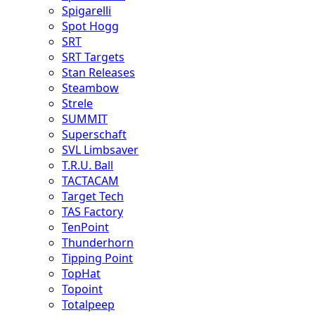
Spigarelli
Spot Hogg
SRT
SRT Targets
Stan Releases
Steambow
Strele
SUMMIT
Superschaft
SVL Limbsaver
T.R.U. Ball
TACTACAM
Target Tech
TAS Factory
TenPoint
Thunderhorn
Tipping Point
TopHat
Topoint
Totalpeep