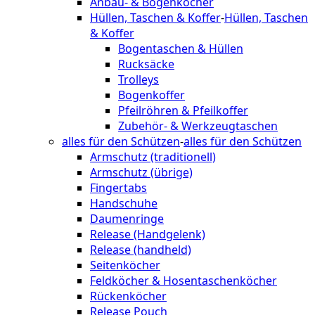
Anbau- & Bogenköcher
Hüllen, Taschen & Koffer
-
Hüllen, Taschen
& Koffer
Bogentaschen & Hüllen
Rucksäcke
Trolleys
Bogenkoffer
Pfeilröhren & Pfeilkoffer
Zubehör- & Werkzeugtaschen
alles für den Schützen
-
alles für den Schützen
Armschutz (traditionell)
Armschutz (übrige)
Fingertabs
Handschuhe
Daumenringe
Release (Handgelenk)
Release (handheld)
Seitenköcher
Feldköcher & Hosentaschenköcher
Rückenköcher
Release Pouch