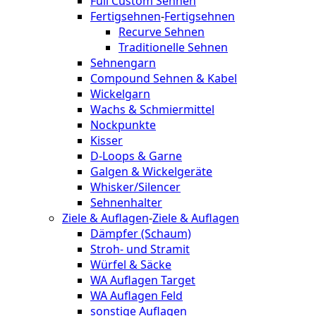
Full Custom Sehnen
Fertigsehnen
-
Fertigsehnen
Recurve Sehnen
Traditionelle Sehnen
Sehnengarn
Compound Sehnen & Kabel
Wickelgarn
Wachs & Schmiermittel
Nockpunkte
Kisser
D-Loops & Garne
Galgen & Wickelgeräte
Whisker/Silencer
Sehnenhalter
Ziele & Auflagen
-
Ziele & Auflagen
Dämpfer (Schaum)
Stroh- und Stramit
Würfel & Säcke
WA Auflagen Target
WA Auflagen Feld
sonstige Auflagen