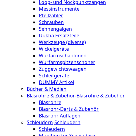
Loop- und Nockpunktzangen
Messinstrumente
Pfeilzähler
Schrauben
Sehnengalgen
Uukha Ersatzteile
Werkzeuge (diverse)
Wickelgeräte
Wurfarmschablonen
Wurfarmspitzenschoner
Zuggewichtswaagen
Schleifgeräte
DUMMY Artikel
Bücher & Medien
Blasrohre & Zubehör
-
Blasrohre & Zubehör
Blasrohre
Blasrohr-Darts & Zubehör
Blasrohr Auflagen
Schleudern
-
Schleudern
Schleudern
Munition für Schleudern