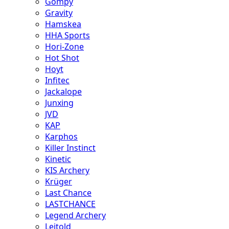
Gompy
Gravity
Hamskea
HHA Sports
Hori-Zone
Hot Shot
Hoyt
Infitec
Jackalope
Junxing
JVD
KAP
Karphos
Killer Instinct
Kinetic
KIS Archery
Krüger
Last Chance
LASTCHANCE
Legend Archery
Leitold