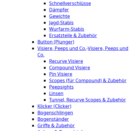
Schnellverschlüsse
Dämpfer
Gewichte
Jagd-Stabis
Wurfarm-Stabis
Ersatzteile & Zubehör
Button (Plunger)
Visiere, Peeps und Co.
-
Visiere, Peeps und
Co.
Recurve Visiere
Compound Visiere
Pin Visiere
Scopes (für Compound) & Zubehör
Peepsights
Linsen
Tunnel, Recurve Scopes & Zubehör
Klicker (Clicker)
Bogenschlingen
Bogenständer
Griffe & Zubehör