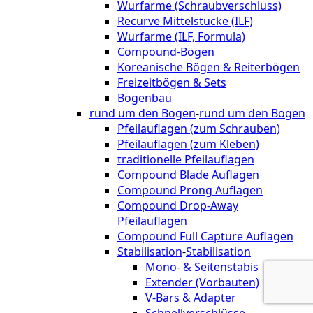
Wurfarme (Schraubverschluss)
Recurve Mittelstücke (ILF)
Wurfarme (ILF, Formula)
Compound-Bögen
Koreanische Bögen & Reiterbögen
Freizeitbögen & Sets
Bogenbau
rund um den Bogen
-
rund um den Bogen
Pfeilauflagen (zum Schrauben)
Pfeilauflagen (zum Kleben)
traditionelle Pfeilauflagen
Compound Blade Auflagen
Compound Prong Auflagen
Compound Drop-Away
Pfeilauflagen
Compound Full Capture Auflagen
Stabilisation
-
Stabilisation
Mono- & Seitenstabis
Extender (Vorbauten)
V-Bars & Adapter