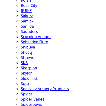
Rolan
Rose City
RUIKE
Sakura
Samick
Sanlida
Saunders
Scorpion Venom
Sebastien Flute
Shibuya
Shocq
Shrewd
SKB
Skorpion
Skylon
Slick Trick
Socx
Specialty Archery Products
Spider
Spider Vanes
Spiderbows