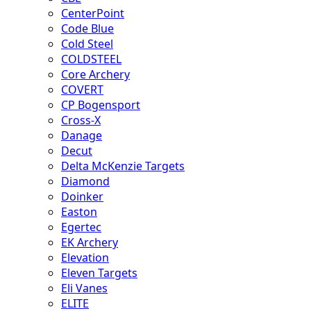
CenterPoint
Code Blue
Cold Steel
COLDSTEEL
Core Archery
COVERT
CP Bogensport
Cross-X
Danage
Decut
Delta McKenzie Targets
Diamond
Doinker
Easton
Egertec
EK Archery
Elevation
Eleven Targets
Eli Vanes
ELITE