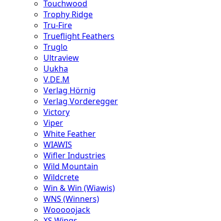
Touchwood
Trophy Ridge
Tru-Fire
Trueflight Feathers
Truglo
Ultraview
Uukha
V.DE.M
Verlag Hörnig
Verlag Vorderegger
Victory
Viper
White Feather
WIAWIS
Wifler Industries
Wild Mountain
Wildcrete
Win & Win (Wiawis)
WNS (Winners)
Wooooojack
XS Wings