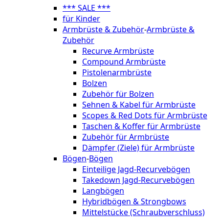
*** SALE ***
für Kinder
Armbrüste & Zubehör
-
Armbrüste &
Zubehör
Recurve Armbrüste
Compound Armbrüste
Pistolenarmbrüste
Bolzen
Zubehör für Bolzen
Sehnen & Kabel für Armbrüste
Scopes & Red Dots für Armbrüste
Taschen & Koffer für Armbrüste
Zubehör für Armbrüste
Dämpfer (Ziele) für Armbrüste
Bögen
-
Bögen
Einteilige Jagd-Recurvebögen
Takedown Jagd-Recurvebögen
Langbögen
Hybridbögen & Strongbows
Mittelstücke (Schraubverschluss)