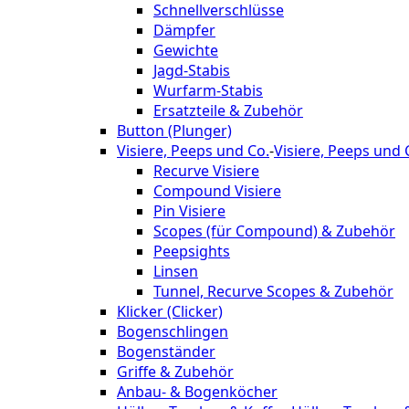
Schnellverschlüsse
Dämpfer
Gewichte
Jagd-Stabis
Wurfarm-Stabis
Ersatzteile & Zubehör
Button (Plunger)
Visiere, Peeps und Co.
-
Visiere, Peeps und 
Recurve Visiere
Compound Visiere
Pin Visiere
Scopes (für Compound) & Zubehör
Peepsights
Linsen
Tunnel, Recurve Scopes & Zubehör
Klicker (Clicker)
Bogenschlingen
Bogenständer
Griffe & Zubehör
Anbau- & Bogenköcher