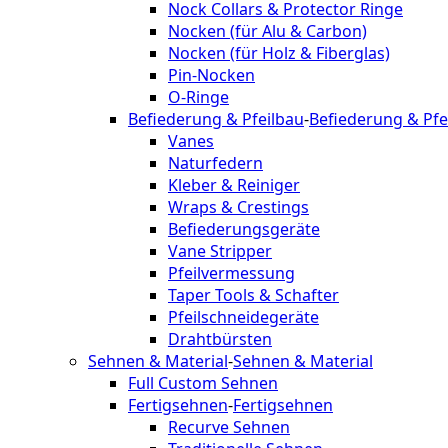
Nock Collars & Protector Ringe
Nocken (für Alu & Carbon)
Nocken (für Holz & Fiberglas)
Pin-Nocken
O-Ringe
Befiederung & Pfeilbau
-
Befiederung & Pfe
Vanes
Naturfedern
Kleber & Reiniger
Wraps & Crestings
Befiederungsgeräte
Vane Stripper
Pfeilvermessung
Taper Tools & Schafter
Pfeilschneidegeräte
Drahtbürsten
Sehnen & Material
-
Sehnen & Material
Full Custom Sehnen
Fertigsehnen
-
Fertigsehnen
Recurve Sehnen