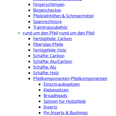
Fingerschlingen
Bogenchecker
Pfeilziehhilfen & Schmiermittel
Spannschnüre
Trainingszubehör
rund um den Pfeil
-
rund um den Pfeil
Fertigpfeile: Carbon
Fiberglas-Pfeile
Fertigpfeile: Holz
Schäfte: Carbon
Schäfte: Alu/Carbon
Schäfte: Alu
Schäfte: Holz
Pfeilkomponenten
-
Pfeilkomponenten
Einschraubspitzen
Klebespitzen
Broadheads
Spitzen für Holzpfeile
Inserts
Pin Inserts & Bushings