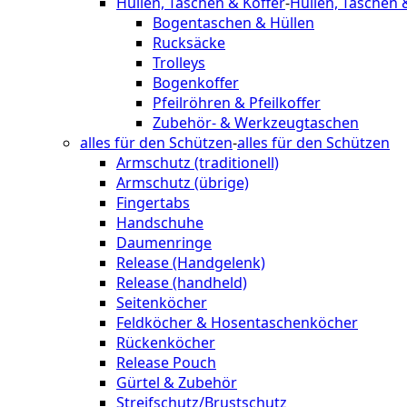
Hüllen, Taschen & Koffer
-
Hüllen, Taschen 
Bogentaschen & Hüllen
Rucksäcke
Trolleys
Bogenkoffer
Pfeilröhren & Pfeilkoffer
Zubehör- & Werkzeugtaschen
alles für den Schützen
-
alles für den Schützen
Armschutz (traditionell)
Armschutz (übrige)
Fingertabs
Handschuhe
Daumenringe
Release (Handgelenk)
Release (handheld)
Seitenköcher
Feldköcher & Hosentaschenköcher
Rückenköcher
Release Pouch
Gürtel & Zubehör
Streifschutz/Brustschutz