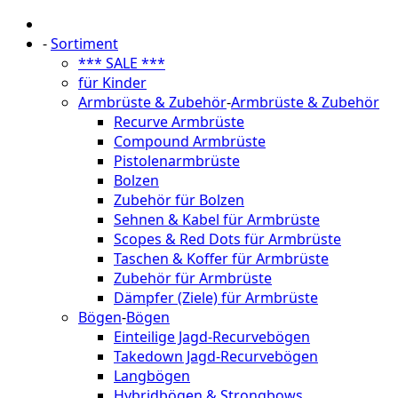
-
Sortiment
*** SALE ***
für Kinder
Armbrüste & Zubehör
-
Armbrüste & Zubehör
Recurve Armbrüste
Compound Armbrüste
Pistolenarmbrüste
Bolzen
Zubehör für Bolzen
Sehnen & Kabel für Armbrüste
Scopes & Red Dots für Armbrüste
Taschen & Koffer für Armbrüste
Zubehör für Armbrüste
Dämpfer (Ziele) für Armbrüste
Bögen
-
Bögen
Einteilige Jagd-Recurvebögen
Takedown Jagd-Recurvebögen
Langbögen
Hybridbögen & Strongbows