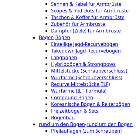
Sehnen & Kabel für Armbrüste
Scopes & Red Dots für Armbrüste
Taschen & Koffer für Armbrüste
Zubehör für Armbrüste
Dämpfer (Ziele) für Armbrüste
Bögen
-
Bögen
Einteilige Jagd-Recurvebögen
Takedown Jagd-Recurvebögen
Langbögen
Hybridbögen & Strongbows
Mittelstücke (Schraubverschluss)
Wurfarme (Schraubverschluss)
Recurve Mittelstücke (ILF)
Wurfarme (ILF, Formula)
Compound-Bögen
Koreanische Bögen & Reiterbögen
Freizeitbögen & Sets
Bogenbau
rund um den Bogen
-
rund um den Bogen
Pfeilauflagen (zum Schrauben)