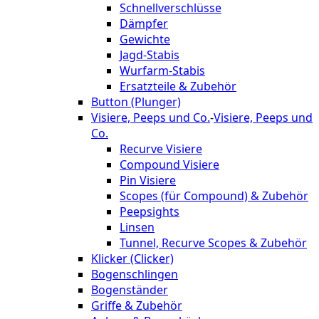
Schnellverschlüsse
Dämpfer
Gewichte
Jagd-Stabis
Wurfarm-Stabis
Ersatzteile & Zubehör
Button (Plunger)
Visiere, Peeps und Co.
-
Visiere, Peeps und
Co.
Recurve Visiere
Compound Visiere
Pin Visiere
Scopes (für Compound) & Zubehör
Peepsights
Linsen
Tunnel, Recurve Scopes & Zubehör
Klicker (Clicker)
Bogenschlingen
Bogenständer
Griffe & Zubehör