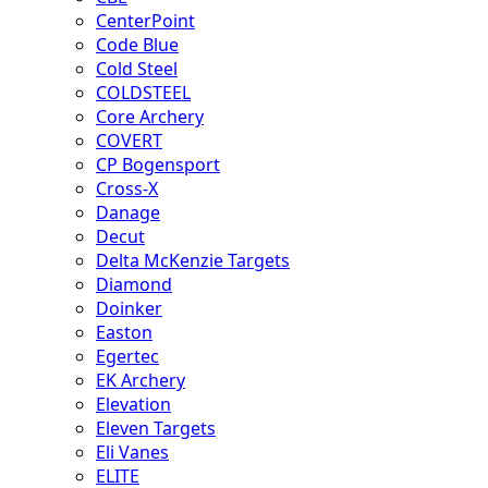
CenterPoint
Code Blue
Cold Steel
COLDSTEEL
Core Archery
COVERT
CP Bogensport
Cross-X
Danage
Decut
Delta McKenzie Targets
Diamond
Doinker
Easton
Egertec
EK Archery
Elevation
Eleven Targets
Eli Vanes
ELITE