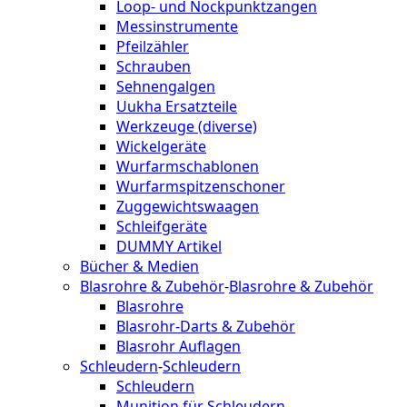
Loop- und Nockpunktzangen
Messinstrumente
Pfeilzähler
Schrauben
Sehnengalgen
Uukha Ersatzteile
Werkzeuge (diverse)
Wickelgeräte
Wurfarmschablonen
Wurfarmspitzenschoner
Zuggewichtswaagen
Schleifgeräte
DUMMY Artikel
Bücher & Medien
Blasrohre & Zubehör
-
Blasrohre & Zubehör
Blasrohre
Blasrohr-Darts & Zubehör
Blasrohr Auflagen
Schleudern
-
Schleudern
Schleudern
Munition für Schleudern