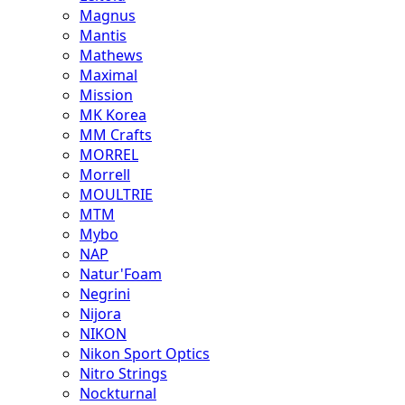
Magnus
Mantis
Mathews
Maximal
Mission
MK Korea
MM Crafts
MORREL
Morrell
MOULTRIE
MTM
Mybo
NAP
Natur'Foam
Negrini
Nijora
NIKON
Nikon Sport Optics
Nitro Strings
Nockturnal