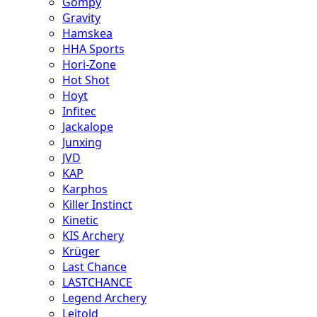
Gompy
Gravity
Hamskea
HHA Sports
Hori-Zone
Hot Shot
Hoyt
Infitec
Jackalope
Junxing
JVD
KAP
Karphos
Killer Instinct
Kinetic
KIS Archery
Krüger
Last Chance
LASTCHANCE
Legend Archery
Leitold