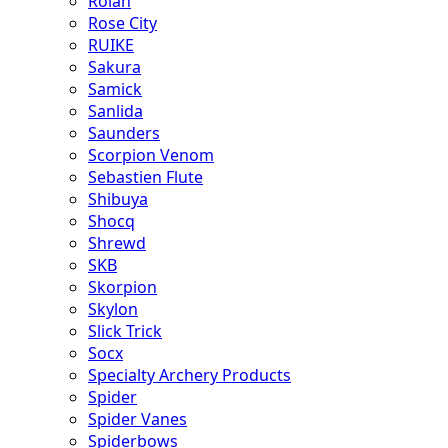
Rolan
Rose City
RUIKE
Sakura
Samick
Sanlida
Saunders
Scorpion Venom
Sebastien Flute
Shibuya
Shocq
Shrewd
SKB
Skorpion
Skylon
Slick Trick
Socx
Specialty Archery Products
Spider
Spider Vanes
Spiderbows