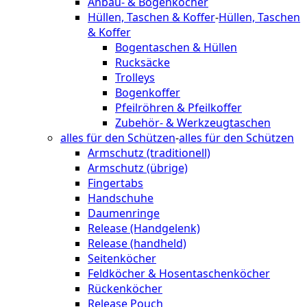
Anbau- & Bogenköcher
Hüllen, Taschen & Koffer
-
Hüllen, Taschen
& Koffer
Bogentaschen & Hüllen
Rucksäcke
Trolleys
Bogenkoffer
Pfeilröhren & Pfeilkoffer
Zubehör- & Werkzeugtaschen
alles für den Schützen
-
alles für den Schützen
Armschutz (traditionell)
Armschutz (übrige)
Fingertabs
Handschuhe
Daumenringe
Release (Handgelenk)
Release (handheld)
Seitenköcher
Feldköcher & Hosentaschenköcher
Rückenköcher
Release Pouch