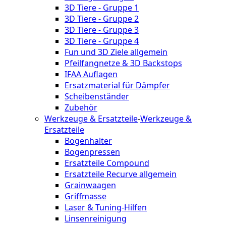
3D Tiere - Gruppe 1
3D Tiere - Gruppe 2
3D Tiere - Gruppe 3
3D Tiere - Gruppe 4
Fun und 3D Ziele allgemein
Pfeilfangnetze & 3D Backstops
IFAA Auflagen
Ersatzmaterial für Dämpfer
Scheibenständer
Zubehör
Werkzeuge & Ersatzteile
-
Werkzeuge &
Ersatzteile
Bogenhalter
Bogenpressen
Ersatzteile Compound
Ersatzteile Recurve allgemein
Grainwaagen
Griffmasse
Laser & Tuning-Hilfen
Linsenreinigung