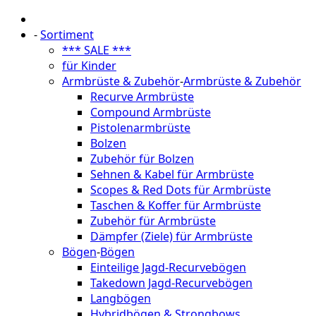
-
Sortiment
*** SALE ***
für Kinder
Armbrüste & Zubehör
-
Armbrüste & Zubehör
Recurve Armbrüste
Compound Armbrüste
Pistolenarmbrüste
Bolzen
Zubehör für Bolzen
Sehnen & Kabel für Armbrüste
Scopes & Red Dots für Armbrüste
Taschen & Koffer für Armbrüste
Zubehör für Armbrüste
Dämpfer (Ziele) für Armbrüste
Bögen
-
Bögen
Einteilige Jagd-Recurvebögen
Takedown Jagd-Recurvebögen
Langbögen
Hybridbögen & Strongbows