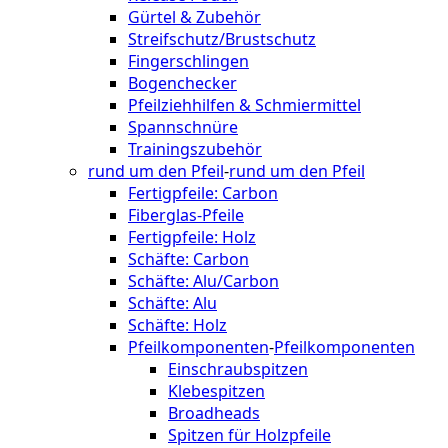
Gürtel & Zubehör
Streifschutz/Brustschutz
Fingerschlingen
Bogenchecker
Pfeilziehhilfen & Schmiermittel
Spannschnüre
Trainingszubehör
rund um den Pfeil
-
rund um den Pfeil
Fertigpfeile: Carbon
Fiberglas-Pfeile
Fertigpfeile: Holz
Schäfte: Carbon
Schäfte: Alu/Carbon
Schäfte: Alu
Schäfte: Holz
Pfeilkomponenten
-
Pfeilkomponenten
Einschraubspitzen
Klebespitzen
Broadheads
Spitzen für Holzpfeile