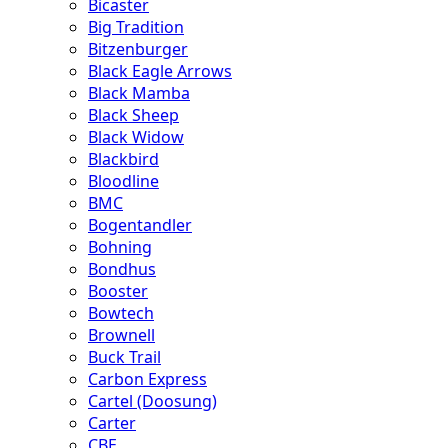
Bicaster
Big Tradition
Bitzenburger
Black Eagle Arrows
Black Mamba
Black Sheep
Black Widow
Blackbird
Bloodline
BMC
Bogentandler
Bohning
Bondhus
Booster
Bowtech
Brownell
Buck Trail
Carbon Express
Cartel (Doosung)
Carter
CBE