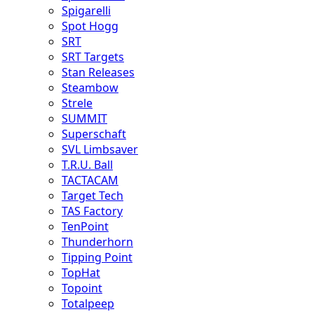
Spigarelli
Spot Hogg
SRT
SRT Targets
Stan Releases
Steambow
Strele
SUMMIT
Superschaft
SVL Limbsaver
T.R.U. Ball
TACTACAM
Target Tech
TAS Factory
TenPoint
Thunderhorn
Tipping Point
TopHat
Topoint
Totalpeep