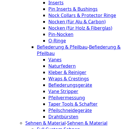
Inserts
Pin Inserts & Bushings
Nock Collars & Protector Ringe
Nocken (für Alu & Carbon)
Nocken (für Holz & Fiberglas)
Pin-Nocken
O-Ringe
Befiederung & Pfeilbau
-
Befiederung &
Pfeilbau
Vanes
Naturfedern
Kleber & Reiniger
Wraps & Crestings
Befiederungsgeräte
Vane Stripper
Pfeilvermessung
Taper Tools & Schafter
Pfeilschneidegeräte
Drahtbürsten
Sehnen & Material
-
Sehnen & Material