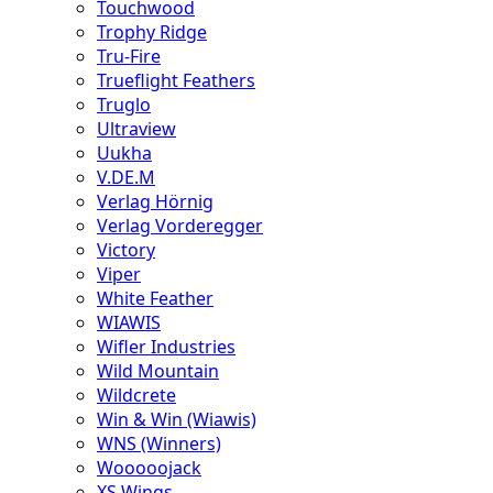
Touchwood
Trophy Ridge
Tru-Fire
Trueflight Feathers
Truglo
Ultraview
Uukha
V.DE.M
Verlag Hörnig
Verlag Vorderegger
Victory
Viper
White Feather
WIAWIS
Wifler Industries
Wild Mountain
Wildcrete
Win & Win (Wiawis)
WNS (Winners)
Wooooojack
XS Wings