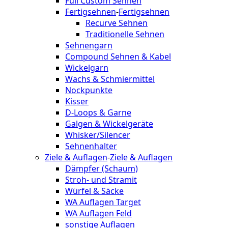
Full Custom Sehnen
Fertigsehnen
-
Fertigsehnen
Recurve Sehnen
Traditionelle Sehnen
Sehnengarn
Compound Sehnen & Kabel
Wickelgarn
Wachs & Schmiermittel
Nockpunkte
Kisser
D-Loops & Garne
Galgen & Wickelgeräte
Whisker/Silencer
Sehnenhalter
Ziele & Auflagen
-
Ziele & Auflagen
Dämpfer (Schaum)
Stroh- und Stramit
Würfel & Säcke
WA Auflagen Target
WA Auflagen Feld
sonstige Auflagen