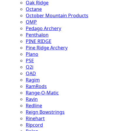
Oak Ridge
Octane
October Mountain Products
OMP
Pedago Archery
Penthalon
PINE RIDGE
Pine Ridge Archery
Plano
PSE
Q2i
QAD
Ragim
RamRods
Range-O-Matic
Ravin
Redline
Reign Bowstrings
Rinehart
Ripcord