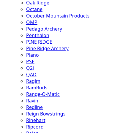
Oak Ridge
Octane
October Mountain Products
OMP
Pedago Archery
Penthalon
PINE RIDGE
Pine Ridge Archery
Plano
PSE
Q2i
QAD
Ragim
RamRods
Range-O-Matic
Ravin
Redline
Reign Bowstrings
Rinehart
Ripcord