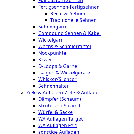
Full Custom Sehnen
Fertigsehnen
-
Fertigsehnen
Recurve Sehnen
Traditionelle Sehnen
Sehnengarn
Compound Sehnen & Kabel
Wickelgarn
Wachs & Schmiermittel
Nockpunkte
Kisser
D-Loops & Garne
Galgen & Wickelgeräte
Whisker/Silencer
Sehnenhalter
Ziele & Auflagen
-
Ziele & Auflagen
Dämpfer (Schaum)
Stroh- und Stramit
Würfel & Säcke
WA Auflagen Target
WA Auflagen Feld
sonstige Auflagen