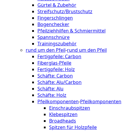
Gürtel & Zubehör
Streifschutz/Brustschutz
Fingerschlingen
Bogenchecker
Pfeilziehhilfen & Schmiermittel
Spannschnüre
Trainingszubehör
rund um den Pfeil
-
rund um den Pfeil
Fertigpfeile: Carbon
Fiberglas-Pfeile
Fertigpfeile: Holz
Schäfte: Carbon
Schäfte: Alu/Carbon
Schäfte: Alu
Schäfte: Holz
Pfeilkomponenten
-
Pfeilkomponenten
Einschraubspitzen
Klebespitzen
Broadheads
Spitzen für Holzpfeile