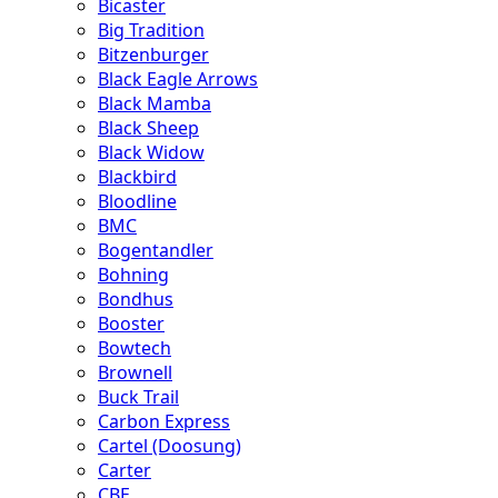
Bicaster
Big Tradition
Bitzenburger
Black Eagle Arrows
Black Mamba
Black Sheep
Black Widow
Blackbird
Bloodline
BMC
Bogentandler
Bohning
Bondhus
Booster
Bowtech
Brownell
Buck Trail
Carbon Express
Cartel (Doosung)
Carter
CBE