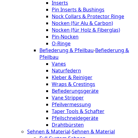
Inserts
Pin Inserts & Bushings
Nock Collars & Protector Ringe
Nocken (für Alu & Carbon)
Nocken (für Holz & Fiberglas)
Pin-Nocken
O-Ringe
Befiederung & Pfeilbau
-
Befiederung &
Pfeilbau
Vanes
Naturfedern
Kleber & Reiniger
Wraps & Crestings
Befiederungsgeräte
Vane Stripper
Pfeilvermessung
Taper Tools & Schafter
Pfeilschneidegeräte
Drahtbürsten
Sehnen & Material
-
Sehnen & Material