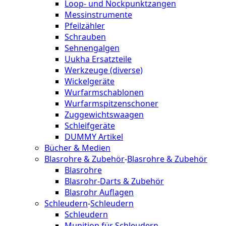
Loop- und Nockpunktzangen
Messinstrumente
Pfeilzähler
Schrauben
Sehnengalgen
Uukha Ersatzteile
Werkzeuge (diverse)
Wickelgeräte
Wurfarmschablonen
Wurfarmspitzenschoner
Zuggewichtswaagen
Schleifgeräte
DUMMY Artikel
Bücher & Medien
Blasrohre & Zubehör
-
Blasrohre & Zubehör
Blasrohre
Blasrohr-Darts & Zubehör
Blasrohr Auflagen
Schleudern
-
Schleudern
Schleudern
Munition für Schleudern