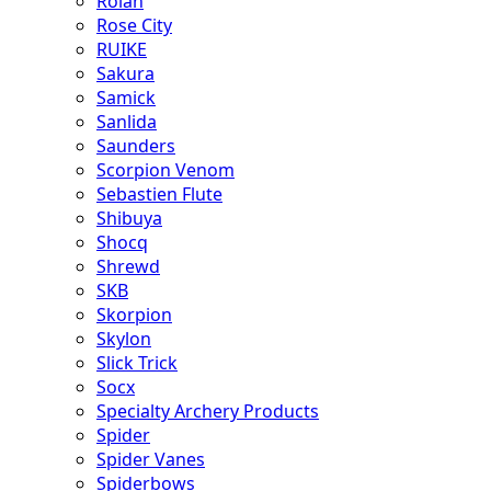
Rolan
Rose City
RUIKE
Sakura
Samick
Sanlida
Saunders
Scorpion Venom
Sebastien Flute
Shibuya
Shocq
Shrewd
SKB
Skorpion
Skylon
Slick Trick
Socx
Specialty Archery Products
Spider
Spider Vanes
Spiderbows