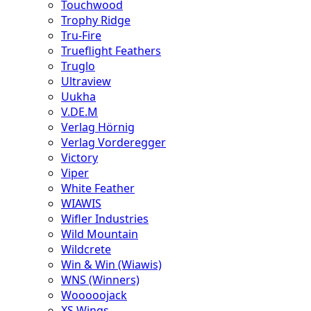
Touchwood
Trophy Ridge
Tru-Fire
Trueflight Feathers
Truglo
Ultraview
Uukha
V.DE.M
Verlag Hörnig
Verlag Vorderegger
Victory
Viper
White Feather
WIAWIS
Wifler Industries
Wild Mountain
Wildcrete
Win & Win (Wiawis)
WNS (Winners)
Wooooojack
XS Wings