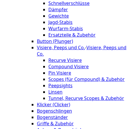
Schnellverschlüsse
Dämpfer
Gewichte
Jagd-Stabis
Wurfarm-Stabis
Ersatzteile & Zubehör
Button (Plunger)
Visiere, Peeps und Co.
-
Visiere, Peeps und
Co.
Recurve Visiere
Compound Visiere
Pin Visiere
Scopes (für Compound) & Zubehör
Peepsights
Linsen
Tunnel, Recurve Scopes & Zubehör
Klicker (Clicker)
Bogenschlingen
Bogenständer
Griffe & Zubehör