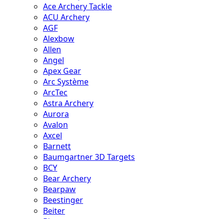
Ace Archery Tackle
ACU Archery
AGF
Alexbow
Allen
Angel
Apex Gear
Arc Système
ArcTec
Astra Archery
Aurora
Avalon
Axcel
Barnett
Baumgartner 3D Targets
BCY
Bear Archery
Bearpaw
Beestinger
Beiter