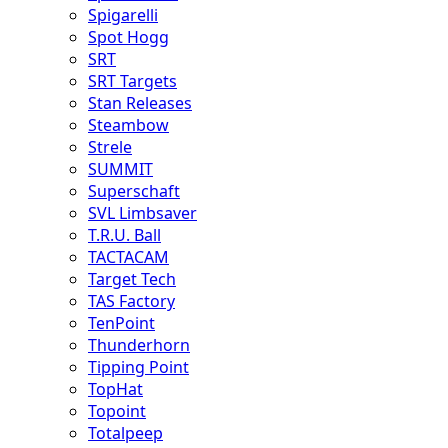
Spigarelli
Spot Hogg
SRT
SRT Targets
Stan Releases
Steambow
Strele
SUMMIT
Superschaft
SVL Limbsaver
T.R.U. Ball
TACTACAM
Target Tech
TAS Factory
TenPoint
Thunderhorn
Tipping Point
TopHat
Topoint
Totalpeep