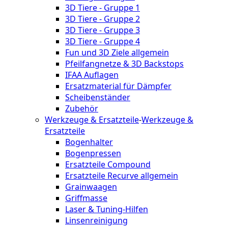
3D Tiere - Gruppe 1
3D Tiere - Gruppe 2
3D Tiere - Gruppe 3
3D Tiere - Gruppe 4
Fun und 3D Ziele allgemein
Pfeilfangnetze & 3D Backstops
IFAA Auflagen
Ersatzmaterial für Dämpfer
Scheibenständer
Zubehör
Werkzeuge & Ersatzteile
-
Werkzeuge &
Ersatzteile
Bogenhalter
Bogenpressen
Ersatzteile Compound
Ersatzteile Recurve allgemein
Grainwaagen
Griffmasse
Laser & Tuning-Hilfen
Linsenreinigung