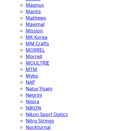
Magnus
Mantis
Mathews
Maximal
Mission
MK Korea
MM Crafts
MORREL
Morrell
MOULTRIE
MTM
Mybo
NAP
Natur'Foam
Negrini
Nijora
NIKON
Nikon Sport Optics
Nitro Strings
Nockturnal