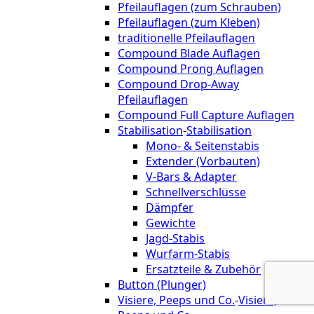
Pfeilauflagen (zum Schrauben)
Pfeilauflagen (zum Kleben)
traditionelle Pfeilauflagen
Compound Blade Auflagen
Compound Prong Auflagen
Compound Drop-Away
Pfeilauflagen
Compound Full Capture Auflagen
Stabilisation
-
Stabilisation
Mono- & Seitenstabis
Extender (Vorbauten)
V-Bars & Adapter
Schnellverschlüsse
Dämpfer
Gewichte
Jagd-Stabis
Wurfarm-Stabis
Ersatzteile & Zubehör
Button (Plunger)
Visiere, Peeps und Co.
-
Visiere,