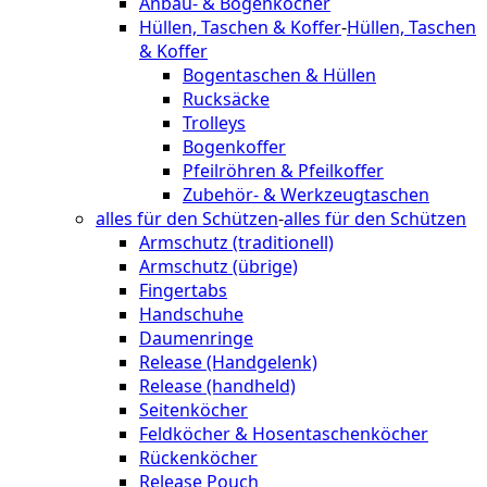
Anbau- & Bogenköcher
Hüllen, Taschen & Koffer
-
Hüllen, Taschen
& Koffer
Bogentaschen & Hüllen
Rucksäcke
Trolleys
Bogenkoffer
Pfeilröhren & Pfeilkoffer
Zubehör- & Werkzeugtaschen
alles für den Schützen
-
alles für den Schützen
Armschutz (traditionell)
Armschutz (übrige)
Fingertabs
Handschuhe
Daumenringe
Release (Handgelenk)
Release (handheld)
Seitenköcher
Feldköcher & Hosentaschenköcher
Rückenköcher
Release Pouch