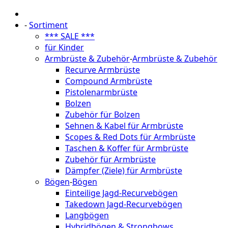
-
Sortiment
*** SALE ***
für Kinder
Armbrüste & Zubehör
-
Armbrüste & Zubehör
Recurve Armbrüste
Compound Armbrüste
Pistolenarmbrüste
Bolzen
Zubehör für Bolzen
Sehnen & Kabel für Armbrüste
Scopes & Red Dots für Armbrüste
Taschen & Koffer für Armbrüste
Zubehör für Armbrüste
Dämpfer (Ziele) für Armbrüste
Bögen
-
Bögen
Einteilige Jagd-Recurvebögen
Takedown Jagd-Recurvebögen
Langbögen
Hybridbögen & Strongbows