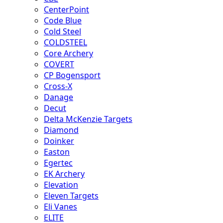
CenterPoint
Code Blue
Cold Steel
COLDSTEEL
Core Archery
COVERT
CP Bogensport
Cross-X
Danage
Decut
Delta McKenzie Targets
Diamond
Doinker
Easton
Egertec
EK Archery
Elevation
Eleven Targets
Eli Vanes
ELITE