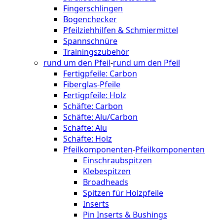
Fingerschlingen
Bogenchecker
Pfeilziehhilfen & Schmiermittel
Spannschnüre
Trainingszubehör
rund um den Pfeil
-
rund um den Pfeil
Fertigpfeile: Carbon
Fiberglas-Pfeile
Fertigpfeile: Holz
Schäfte: Carbon
Schäfte: Alu/Carbon
Schäfte: Alu
Schäfte: Holz
Pfeilkomponenten
-
Pfeilkomponenten
Einschraubspitzen
Klebespitzen
Broadheads
Spitzen für Holzpfeile
Inserts
Pin Inserts & Bushings