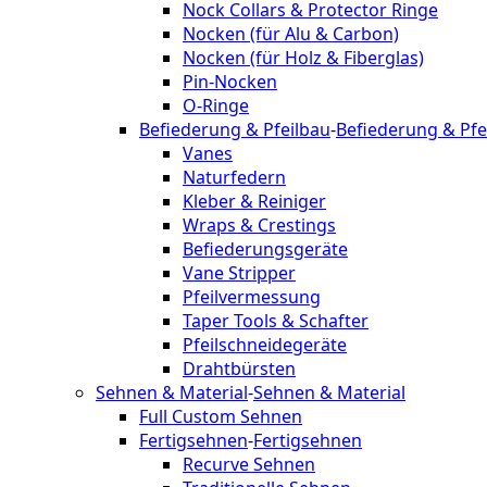
Nock Collars & Protector Ringe
Nocken (für Alu & Carbon)
Nocken (für Holz & Fiberglas)
Pin-Nocken
O-Ringe
Befiederung & Pfeilbau
-
Befiederung & Pfe
Vanes
Naturfedern
Kleber & Reiniger
Wraps & Crestings
Befiederungsgeräte
Vane Stripper
Pfeilvermessung
Taper Tools & Schafter
Pfeilschneidegeräte
Drahtbürsten
Sehnen & Material
-
Sehnen & Material
Full Custom Sehnen
Fertigsehnen
-
Fertigsehnen
Recurve Sehnen