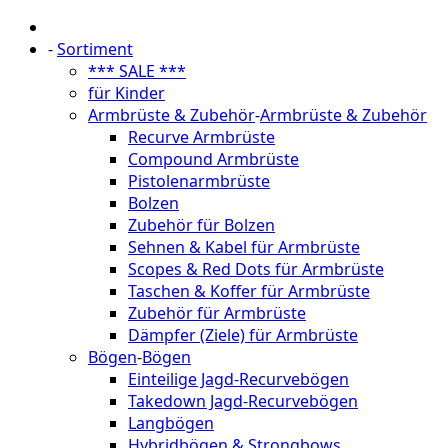
-
Sortiment
*** SALE ***
für Kinder
Armbrüste & Zubehör
-
Armbrüste & Zubehör
Recurve Armbrüste
Compound Armbrüste
Pistolenarmbrüste
Bolzen
Zubehör für Bolzen
Sehnen & Kabel für Armbrüste
Scopes & Red Dots für Armbrüste
Taschen & Koffer für Armbrüste
Zubehör für Armbrüste
Dämpfer (Ziele) für Armbrüste
Bögen
-
Bögen
Einteilige Jagd-Recurvebögen
Takedown Jagd-Recurvebögen
Langbögen
Hybridbögen & Strongbows