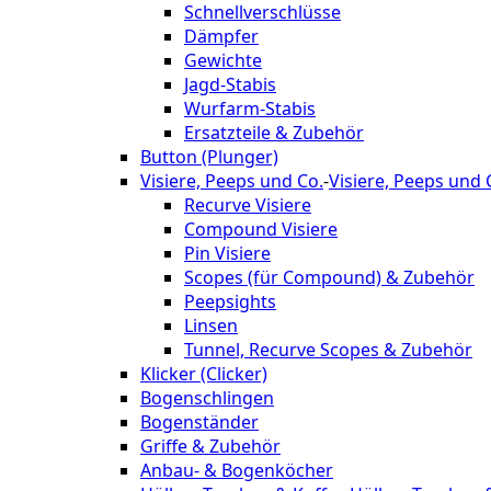
Schnellverschlüsse
Dämpfer
Gewichte
Jagd-Stabis
Wurfarm-Stabis
Ersatzteile & Zubehör
Button (Plunger)
Visiere, Peeps und Co.
-
Visiere, Peeps und 
Recurve Visiere
Compound Visiere
Pin Visiere
Scopes (für Compound) & Zubehör
Peepsights
Linsen
Tunnel, Recurve Scopes & Zubehör
Klicker (Clicker)
Bogenschlingen
Bogenständer
Griffe & Zubehör
Anbau- & Bogenköcher