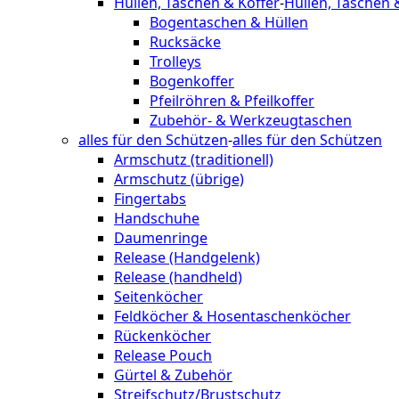
Hüllen, Taschen & Koffer
-
Hüllen, Taschen 
Bogentaschen & Hüllen
Rucksäcke
Trolleys
Bogenkoffer
Pfeilröhren & Pfeilkoffer
Zubehör- & Werkzeugtaschen
alles für den Schützen
-
alles für den Schützen
Armschutz (traditionell)
Armschutz (übrige)
Fingertabs
Handschuhe
Daumenringe
Release (Handgelenk)
Release (handheld)
Seitenköcher
Feldköcher & Hosentaschenköcher
Rückenköcher
Release Pouch
Gürtel & Zubehör
Streifschutz/Brustschutz