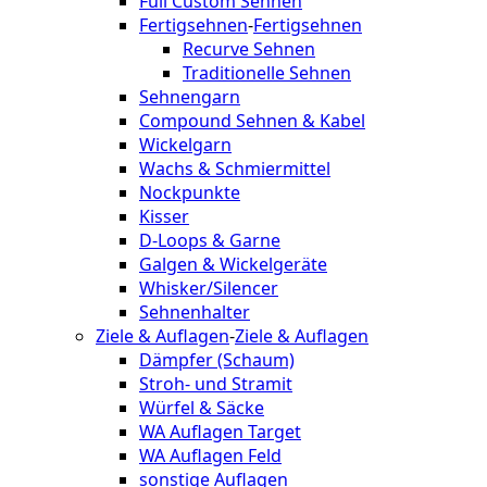
Full Custom Sehnen
Fertigsehnen
-
Fertigsehnen
Recurve Sehnen
Traditionelle Sehnen
Sehnengarn
Compound Sehnen & Kabel
Wickelgarn
Wachs & Schmiermittel
Nockpunkte
Kisser
D-Loops & Garne
Galgen & Wickelgeräte
Whisker/Silencer
Sehnenhalter
Ziele & Auflagen
-
Ziele & Auflagen
Dämpfer (Schaum)
Stroh- und Stramit
Würfel & Säcke
WA Auflagen Target
WA Auflagen Feld
sonstige Auflagen