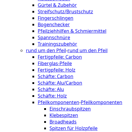
Gürtel & Zubehör
Streifschutz/Brustschutz
Fingerschlingen
Bogenchecker
Pfeilziehhilfen & Schmiermittel
Spannschnüre
Trainingszubehör
rund um den Pfeil
-
rund um den Pfeil
Fertigpfeile: Carbon
Fiberglas-Pfeile
Fertigpfeile: Holz
Schäfte: Carbon
Schäfte: Alu/Carbon
Schäfte: Alu
Schäfte: Holz
Pfeilkomponenten
-
Pfeilkomponenten
Einschraubspitzen
Klebespitzen
Broadheads
Spitzen für Holzpfeile