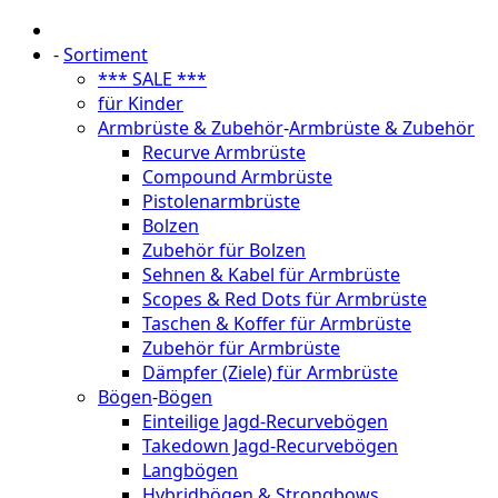
-
Sortiment
*** SALE ***
für Kinder
Armbrüste & Zubehör
-
Armbrüste & Zubehör
Recurve Armbrüste
Compound Armbrüste
Pistolenarmbrüste
Bolzen
Zubehör für Bolzen
Sehnen & Kabel für Armbrüste
Scopes & Red Dots für Armbrüste
Taschen & Koffer für Armbrüste
Zubehör für Armbrüste
Dämpfer (Ziele) für Armbrüste
Bögen
-
Bögen
Einteilige Jagd-Recurvebögen
Takedown Jagd-Recurvebögen
Langbögen
Hybridbögen & Strongbows