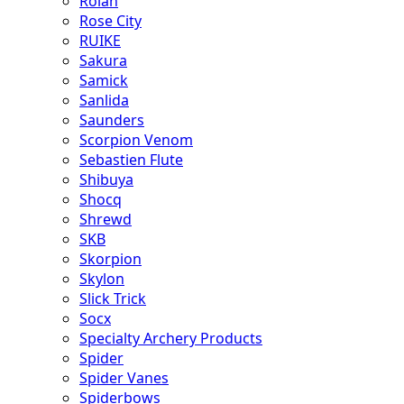
Rolan
Rose City
RUIKE
Sakura
Samick
Sanlida
Saunders
Scorpion Venom
Sebastien Flute
Shibuya
Shocq
Shrewd
SKB
Skorpion
Skylon
Slick Trick
Socx
Specialty Archery Products
Spider
Spider Vanes
Spiderbows