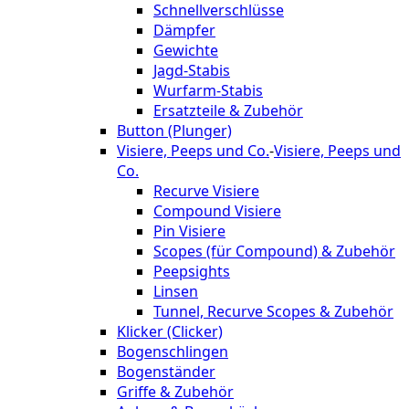
Schnellverschlüsse
Dämpfer
Gewichte
Jagd-Stabis
Wurfarm-Stabis
Ersatzteile & Zubehör
Button (Plunger)
Visiere, Peeps und Co.
-
Visiere, Peeps und
Co.
Recurve Visiere
Compound Visiere
Pin Visiere
Scopes (für Compound) & Zubehör
Peepsights
Linsen
Tunnel, Recurve Scopes & Zubehör
Klicker (Clicker)
Bogenschlingen
Bogenständer
Griffe & Zubehör