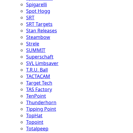
Spigarelli
Spot Hogg
SRT
SRT Targets
Stan Releases
Steambow
Strele
SUMMIT
Superschaft
SVL Limbsaver
T.R.U. Ball
TACTACAM
Target Tech
TAS Factory
TenPoint
Thunderhorn
Tipping Point
TopHat
Topoint
Totalpeep