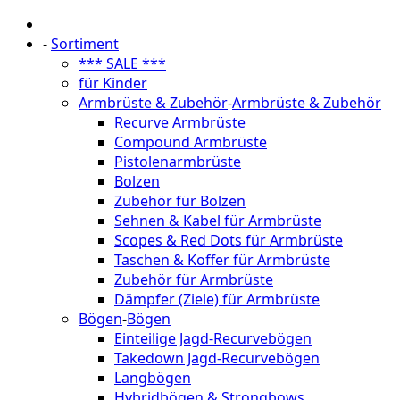
-
Sortiment
*** SALE ***
für Kinder
Armbrüste & Zubehör
-
Armbrüste & Zubehör
Recurve Armbrüste
Compound Armbrüste
Pistolenarmbrüste
Bolzen
Zubehör für Bolzen
Sehnen & Kabel für Armbrüste
Scopes & Red Dots für Armbrüste
Taschen & Koffer für Armbrüste
Zubehör für Armbrüste
Dämpfer (Ziele) für Armbrüste
Bögen
-
Bögen
Einteilige Jagd-Recurvebögen
Takedown Jagd-Recurvebögen
Langbögen
Hybridbögen & Strongbows