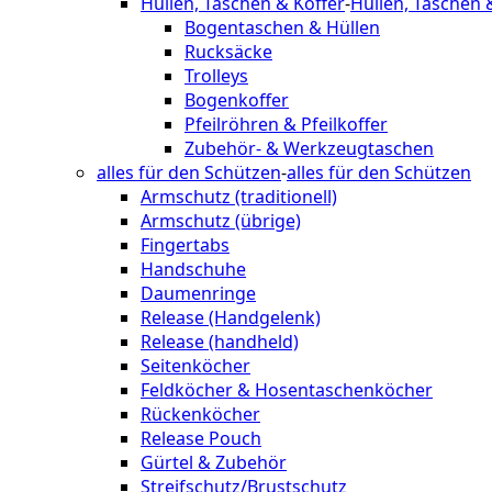
Hüllen, Taschen & Koffer
-
Hüllen, Taschen 
Bogentaschen & Hüllen
Rucksäcke
Trolleys
Bogenkoffer
Pfeilröhren & Pfeilkoffer
Zubehör- & Werkzeugtaschen
alles für den Schützen
-
alles für den Schützen
Armschutz (traditionell)
Armschutz (übrige)
Fingertabs
Handschuhe
Daumenringe
Release (Handgelenk)
Release (handheld)
Seitenköcher
Feldköcher & Hosentaschenköcher
Rückenköcher
Release Pouch
Gürtel & Zubehör
Streifschutz/Brustschutz