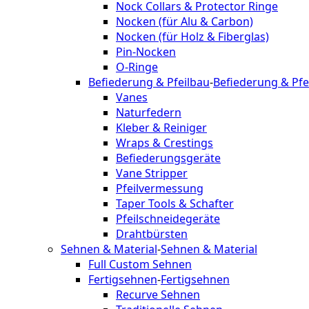
Nock Collars & Protector Ringe
Nocken (für Alu & Carbon)
Nocken (für Holz & Fiberglas)
Pin-Nocken
O-Ringe
Befiederung & Pfeilbau
-
Befiederung & Pfe
Vanes
Naturfedern
Kleber & Reiniger
Wraps & Crestings
Befiederungsgeräte
Vane Stripper
Pfeilvermessung
Taper Tools & Schafter
Pfeilschneidegeräte
Drahtbürsten
Sehnen & Material
-
Sehnen & Material
Full Custom Sehnen
Fertigsehnen
-
Fertigsehnen
Recurve Sehnen