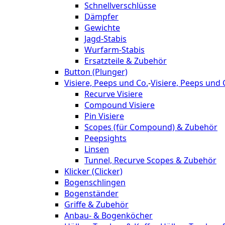
Schnellverschlüsse
Dämpfer
Gewichte
Jagd-Stabis
Wurfarm-Stabis
Ersatzteile & Zubehör
Button (Plunger)
Visiere, Peeps und Co.
-
Visiere, Peeps und 
Recurve Visiere
Compound Visiere
Pin Visiere
Scopes (für Compound) & Zubehör
Peepsights
Linsen
Tunnel, Recurve Scopes & Zubehör
Klicker (Clicker)
Bogenschlingen
Bogenständer
Griffe & Zubehör
Anbau- & Bogenköcher