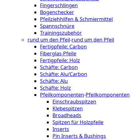
Fingerschlingen
Bogenchecker
Pfeilziehhilfen & Schmiermittel
Spannschnüre
Trainingszubehör
rund um den Pfeil
-
rund um den Pfeil
Fertigpfeile: Carbon
Fiberglas-Pfeile
Fertigpfeile: Holz
Schäfte: Carbon
Schäfte: Alu/Carbon
Schäfte: Alu
Schäfte: Holz
Pfeilkomponenten
-
Pfeilkomponenten
Einschraubspitzen
Klebespitzen
Broadheads
Spitzen für Holzpfeile
Inserts
Pin Inserts & Bushings