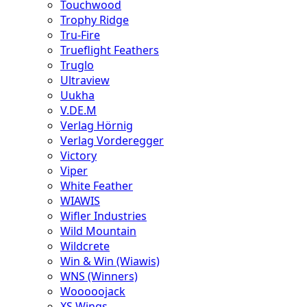
Touchwood
Trophy Ridge
Tru-Fire
Trueflight Feathers
Truglo
Ultraview
Uukha
V.DE.M
Verlag Hörnig
Verlag Vorderegger
Victory
Viper
White Feather
WIAWIS
Wifler Industries
Wild Mountain
Wildcrete
Win & Win (Wiawis)
WNS (Winners)
Wooooojack
XS Wings