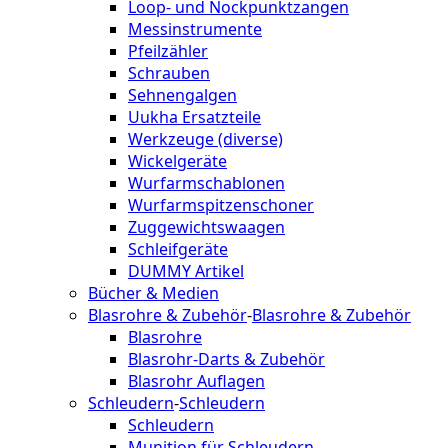
Loop- und Nockpunktzangen
Messinstrumente
Pfeilzähler
Schrauben
Sehnengalgen
Uukha Ersatzteile
Werkzeuge (diverse)
Wickelgeräte
Wurfarmschablonen
Wurfarmspitzenschoner
Zuggewichtswaagen
Schleifgeräte
DUMMY Artikel
Bücher & Medien
Blasrohre & Zubehör
-
Blasrohre & Zubehör
Blasrohre
Blasrohr-Darts & Zubehör
Blasrohr Auflagen
Schleudern
-
Schleudern
Schleudern
Munition für Schleudern