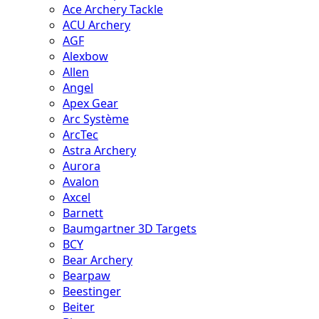
Ace Archery Tackle
ACU Archery
AGF
Alexbow
Allen
Angel
Apex Gear
Arc Système
ArcTec
Astra Archery
Aurora
Avalon
Axcel
Barnett
Baumgartner 3D Targets
BCY
Bear Archery
Bearpaw
Beestinger
Beiter