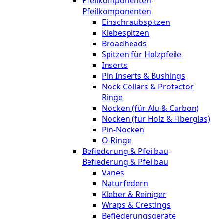
Pfeilkomponenten
-
Pfeilkomponenten
Einschraubspitzen
Klebespitzen
Broadheads
Spitzen für Holzpfeile
Inserts
Pin Inserts & Bushings
Nock Collars & Protector
Ringe
Nocken (für Alu & Carbon)
Nocken (für Holz & Fiberglas)
Pin-Nocken
O-Ringe
Befiederung & Pfeilbau
-
Befiederung & Pfeilbau
Vanes
Naturfedern
Kleber & Reiniger
Wraps & Crestings
Befiederungsgeräte