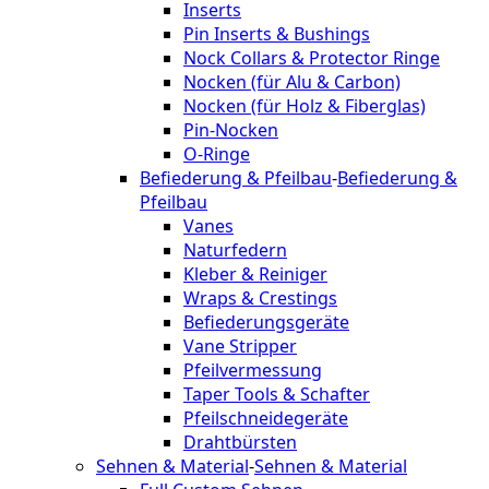
Inserts
Pin Inserts & Bushings
Nock Collars & Protector Ringe
Nocken (für Alu & Carbon)
Nocken (für Holz & Fiberglas)
Pin-Nocken
O-Ringe
Befiederung & Pfeilbau
-
Befiederung &
Pfeilbau
Vanes
Naturfedern
Kleber & Reiniger
Wraps & Crestings
Befiederungsgeräte
Vane Stripper
Pfeilvermessung
Taper Tools & Schafter
Pfeilschneidegeräte
Drahtbürsten
Sehnen & Material
-
Sehnen & Material