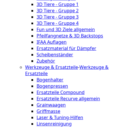
3D Tiere - Gruppe 1
3D Tiere - Gruppe 2
3D Tiere - Gruppe 3
3D Tiere - Gruppe 4
Fun und 3D Ziele allgemein
Pfeilfangnetze & 3D Backstops
IFAA Auflagen
Ersatzmaterial für Dämpfer
Scheibenständer
Zubehör
Werkzeuge & Ersatzteile
-
Werkzeuge &
Ersatzteile
Bogenhalter
Bogenpressen
Ersatzteile Compound
Ersatzteile Recurve allgemein
Grainwaagen
Griffmasse
Laser & Tuning-Hilfen
Linsenreinigung