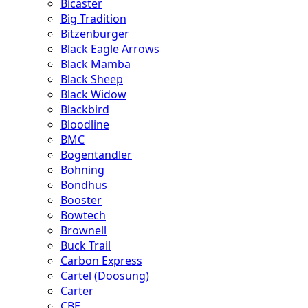
Bicaster
Big Tradition
Bitzenburger
Black Eagle Arrows
Black Mamba
Black Sheep
Black Widow
Blackbird
Bloodline
BMC
Bogentandler
Bohning
Bondhus
Booster
Bowtech
Brownell
Buck Trail
Carbon Express
Cartel (Doosung)
Carter
CBE