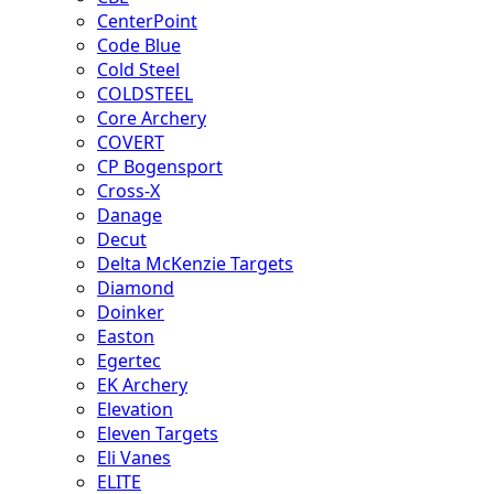
CenterPoint
Code Blue
Cold Steel
COLDSTEEL
Core Archery
COVERT
CP Bogensport
Cross-X
Danage
Decut
Delta McKenzie Targets
Diamond
Doinker
Easton
Egertec
EK Archery
Elevation
Eleven Targets
Eli Vanes
ELITE