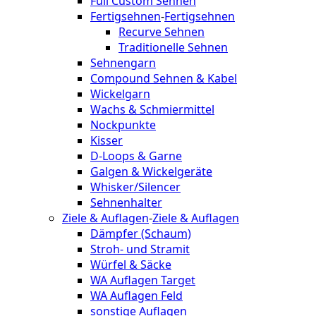
Full Custom Sehnen
Fertigsehnen
-
Fertigsehnen
Recurve Sehnen
Traditionelle Sehnen
Sehnengarn
Compound Sehnen & Kabel
Wickelgarn
Wachs & Schmiermittel
Nockpunkte
Kisser
D-Loops & Garne
Galgen & Wickelgeräte
Whisker/Silencer
Sehnenhalter
Ziele & Auflagen
-
Ziele & Auflagen
Dämpfer (Schaum)
Stroh- und Stramit
Würfel & Säcke
WA Auflagen Target
WA Auflagen Feld
sonstige Auflagen