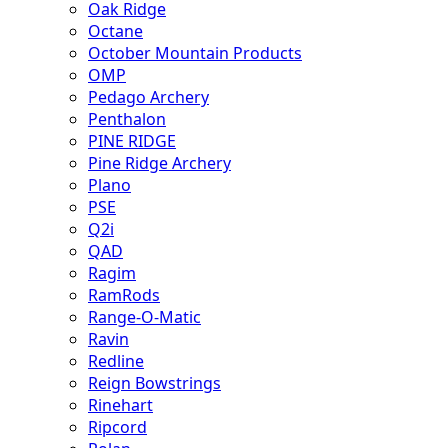
Oak Ridge
Octane
October Mountain Products
OMP
Pedago Archery
Penthalon
PINE RIDGE
Pine Ridge Archery
Plano
PSE
Q2i
QAD
Ragim
RamRods
Range-O-Matic
Ravin
Redline
Reign Bowstrings
Rinehart
Ripcord