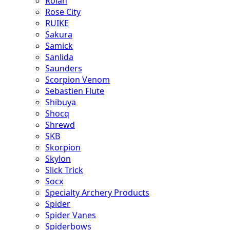
Rolan
Rose City
RUIKE
Sakura
Samick
Sanlida
Saunders
Scorpion Venom
Sebastien Flute
Shibuya
Shocq
Shrewd
SKB
Skorpion
Skylon
Slick Trick
Socx
Specialty Archery Products
Spider
Spider Vanes
Spiderbows