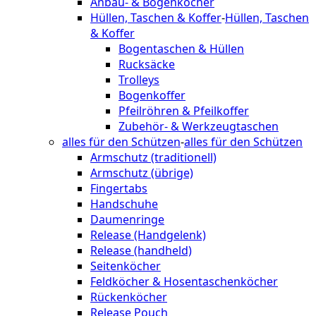
Anbau- & Bogenköcher
Hüllen, Taschen & Koffer
-
Hüllen, Taschen
& Koffer
Bogentaschen & Hüllen
Rucksäcke
Trolleys
Bogenkoffer
Pfeilröhren & Pfeilkoffer
Zubehör- & Werkzeugtaschen
alles für den Schützen
-
alles für den Schützen
Armschutz (traditionell)
Armschutz (übrige)
Fingertabs
Handschuhe
Daumenringe
Release (Handgelenk)
Release (handheld)
Seitenköcher
Feldköcher & Hosentaschenköcher
Rückenköcher
Release Pouch