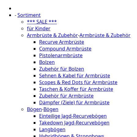
-
Sortiment
*** SALE ***
für Kinder
Armbrüste & Zubehör
-
Armbrüste & Zubehör
Recurve Armbrüste
Compound Armbrüste
Pistolenarmbrüste
Bolzen
Zubehör für Bolzen
Sehnen & Kabel für Armbrüste
Scopes & Red Dots für Armbrüste
Taschen & Koffer für Armbrüste
Zubehör für Armbrüste
Dämpfer (Ziele) für Armbrüste
Bögen
-
Bögen
Einteilige Jagd-Recurvebögen
Takedown Jagd-Recurvebögen
Langbögen
Hybridbögen & Strongbows