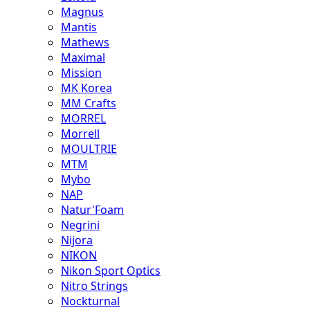
Magnus
Mantis
Mathews
Maximal
Mission
MK Korea
MM Crafts
MORREL
Morrell
MOULTRIE
MTM
Mybo
NAP
Natur'Foam
Negrini
Nijora
NIKON
Nikon Sport Optics
Nitro Strings
Nockturnal