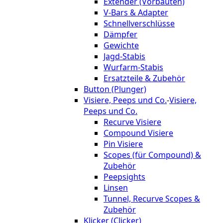
Extender (Vorbauten)
V-Bars & Adapter
Schnellverschlüsse
Dämpfer
Gewichte
Jagd-Stabis
Wurfarm-Stabis
Ersatzteile & Zubehör
Button (Plunger)
Visiere, Peeps und Co.
-
Visiere,
Peeps und Co.
Recurve Visiere
Compound Visiere
Pin Visiere
Scopes (für Compound) &
Zubehör
Peepsights
Linsen
Tunnel, Recurve Scopes &
Zubehör
Klicker (Clicker)