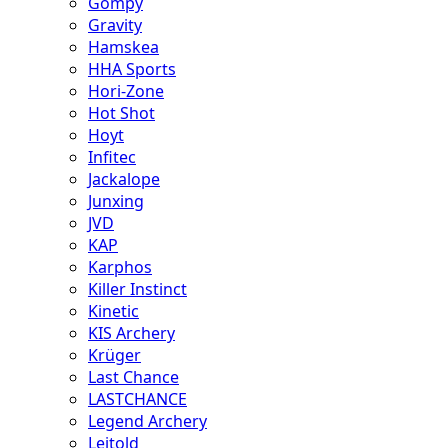
Gompy
Gravity
Hamskea
HHA Sports
Hori-Zone
Hot Shot
Hoyt
Infitec
Jackalope
Junxing
JVD
KAP
Karphos
Killer Instinct
Kinetic
KIS Archery
Krüger
Last Chance
LASTCHANCE
Legend Archery
Leitold