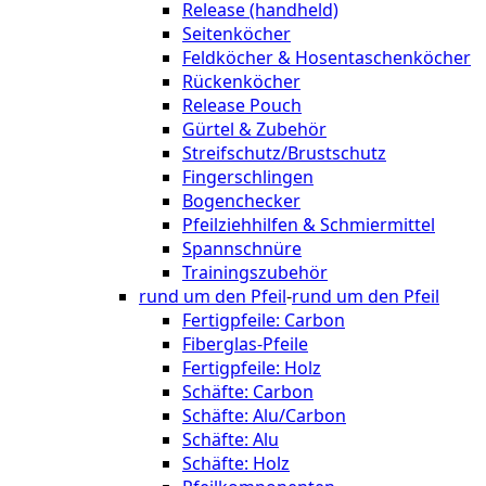
Release (handheld)
Seitenköcher
Feldköcher & Hosentaschenköcher
Rückenköcher
Release Pouch
Gürtel & Zubehör
Streifschutz/Brustschutz
Fingerschlingen
Bogenchecker
Pfeilziehhilfen & Schmiermittel
Spannschnüre
Trainingszubehör
rund um den Pfeil
-
rund um den Pfeil
Fertigpfeile: Carbon
Fiberglas-Pfeile
Fertigpfeile: Holz
Schäfte: Carbon
Schäfte: Alu/Carbon
Schäfte: Alu
Schäfte: Holz