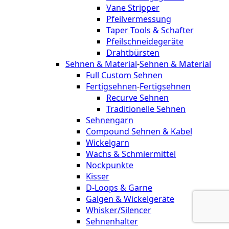
Vane Stripper
Pfeilvermessung
Taper Tools & Schafter
Pfeilschneidegeräte
Drahtbürsten
Sehnen & Material
-
Sehnen & Material
Full Custom Sehnen
Fertigsehnen
-
Fertigsehnen
Recurve Sehnen
Traditionelle Sehnen
Sehnengarn
Compound Sehnen & Kabel
Wickelgarn
Wachs & Schmiermittel
Nockpunkte
Kisser
D-Loops & Garne
Galgen & Wickelgeräte
Whisker/Silencer
Sehnenhalter