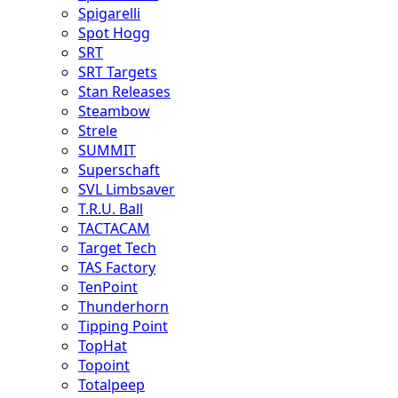
Spigarelli
Spot Hogg
SRT
SRT Targets
Stan Releases
Steambow
Strele
SUMMIT
Superschaft
SVL Limbsaver
T.R.U. Ball
TACTACAM
Target Tech
TAS Factory
TenPoint
Thunderhorn
Tipping Point
TopHat
Topoint
Totalpeep