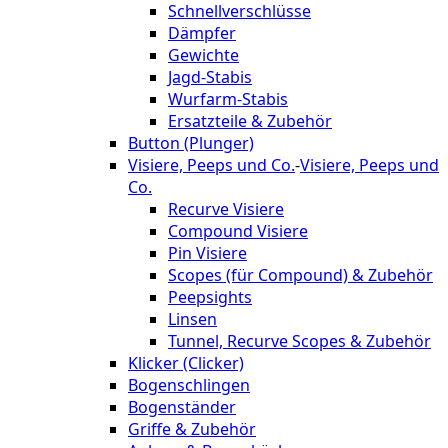
Schnellverschlüsse
Dämpfer
Gewichte
Jagd-Stabis
Wurfarm-Stabis
Ersatzteile & Zubehör
Button (Plunger)
Visiere, Peeps und Co.
-
Visiere, Peeps und
Co.
Recurve Visiere
Compound Visiere
Pin Visiere
Scopes (für Compound) & Zubehör
Peepsights
Linsen
Tunnel, Recurve Scopes & Zubehör
Klicker (Clicker)
Bogenschlingen
Bogenständer
Griffe & Zubehör