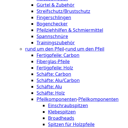
Gürtel & Zubehör
Streifschutz/Brustschutz
Fingerschlingen
Bogenchecker
Pfeilziehhilfen & Schmiermittel
Spannschnüre
Trainingszubehör
rund um den Pfeil
-
rund um den Pfeil
Fertigpfeile: Carbon
Fiberglas-Pfeile
Fertigpfeile: Holz
Schäfte: Carbon
Schäfte: Alu/Carbon
Schäfte: Alu
Schäfte: Holz
Pfeilkomponenten
-
Pfeilkomponenten
Einschraubspitzen
Klebespitzen
Broadheads
Spitzen für Holzpfeile