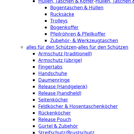
Hüllen, Taschen & Koffer
-
Hüllen, Taschen 
Bogentaschen & Hüllen
Rucksäcke
Trolleys
Bogenkoffer
Pfeilröhren & Pfeilkoffer
Zubehör- & Werkzeugtaschen
alles für den Schützen
-
alles für den Schützen
Armschutz (traditionell)
Armschutz (übrige)
Fingertabs
Handschuhe
Daumenringe
Release (Handgelenk)
Release (handheld)
Seitenköcher
Feldköcher & Hosentaschenköcher
Rückenköcher
Release Pouch
Gürtel & Zubehör
Streifschutz/Brustschutz