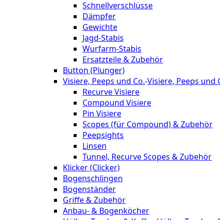
Schnellverschlüsse
Dämpfer
Gewichte
Jagd-Stabis
Wurfarm-Stabis
Ersatzteile & Zubehör
Button (Plunger)
Visiere, Peeps und Co.
-
Visiere, Peeps und 
Recurve Visiere
Compound Visiere
Pin Visiere
Scopes (für Compound) & Zubehör
Peepsights
Linsen
Tunnel, Recurve Scopes & Zubehör
Klicker (Clicker)
Bogenschlingen
Bogenständer
Griffe & Zubehör
Anbau- & Bogenköcher