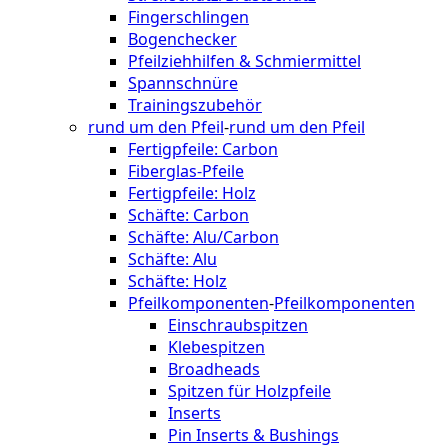
Fingerschlingen
Bogenchecker
Pfeilziehhilfen & Schmiermittel
Spannschnüre
Trainingszubehör
rund um den Pfeil
-
rund um den Pfeil
Fertigpfeile: Carbon
Fiberglas-Pfeile
Fertigpfeile: Holz
Schäfte: Carbon
Schäfte: Alu/Carbon
Schäfte: Alu
Schäfte: Holz
Pfeilkomponenten
-
Pfeilkomponenten
Einschraubspitzen
Klebespitzen
Broadheads
Spitzen für Holzpfeile
Inserts
Pin Inserts & Bushings