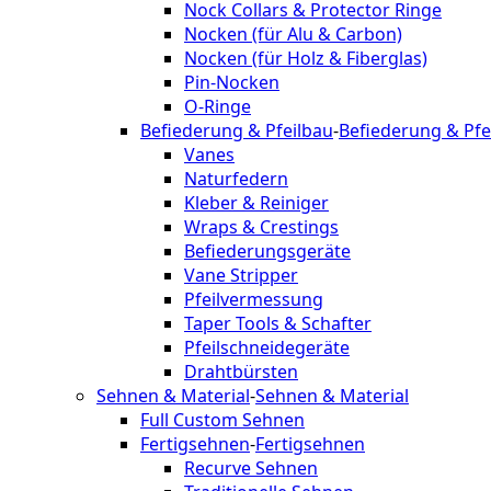
Nock Collars & Protector Ringe
Nocken (für Alu & Carbon)
Nocken (für Holz & Fiberglas)
Pin-Nocken
O-Ringe
Befiederung & Pfeilbau
-
Befiederung & Pfe
Vanes
Naturfedern
Kleber & Reiniger
Wraps & Crestings
Befiederungsgeräte
Vane Stripper
Pfeilvermessung
Taper Tools & Schafter
Pfeilschneidegeräte
Drahtbürsten
Sehnen & Material
-
Sehnen & Material
Full Custom Sehnen
Fertigsehnen
-
Fertigsehnen
Recurve Sehnen