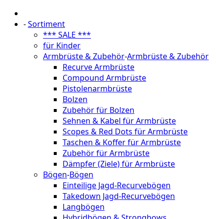
-
Sortiment
*** SALE ***
für Kinder
Armbrüste & Zubehör
-
Armbrüste & Zubehör
Recurve Armbrüste
Compound Armbrüste
Pistolenarmbrüste
Bolzen
Zubehör für Bolzen
Sehnen & Kabel für Armbrüste
Scopes & Red Dots für Armbrüste
Taschen & Koffer für Armbrüste
Zubehör für Armbrüste
Dämpfer (Ziele) für Armbrüste
Bögen
-
Bögen
Einteilige Jagd-Recurvebögen
Takedown Jagd-Recurvebögen
Langbögen
Hybridbögen & Strongbows