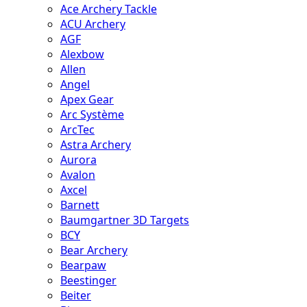
Ace Archery Tackle
ACU Archery
AGF
Alexbow
Allen
Angel
Apex Gear
Arc Système
ArcTec
Astra Archery
Aurora
Avalon
Axcel
Barnett
Baumgartner 3D Targets
BCY
Bear Archery
Bearpaw
Beestinger
Beiter