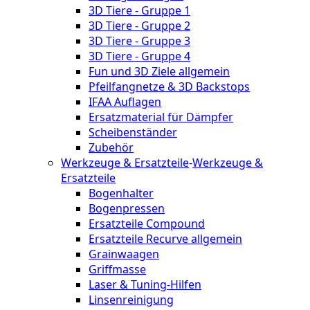
3D Tiere - Gruppe 1
3D Tiere - Gruppe 2
3D Tiere - Gruppe 3
3D Tiere - Gruppe 4
Fun und 3D Ziele allgemein
Pfeilfangnetze & 3D Backstops
IFAA Auflagen
Ersatzmaterial für Dämpfer
Scheibenständer
Zubehör
Werkzeuge & Ersatzteile
-
Werkzeuge &
Ersatzteile
Bogenhalter
Bogenpressen
Ersatzteile Compound
Ersatzteile Recurve allgemein
Grainwaagen
Griffmasse
Laser & Tuning-Hilfen
Linsenreinigung