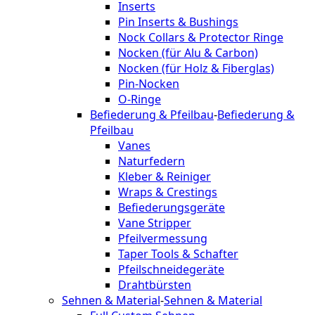
Inserts
Pin Inserts & Bushings
Nock Collars & Protector Ringe
Nocken (für Alu & Carbon)
Nocken (für Holz & Fiberglas)
Pin-Nocken
O-Ringe
Befiederung & Pfeilbau
-
Befiederung &
Pfeilbau
Vanes
Naturfedern
Kleber & Reiniger
Wraps & Crestings
Befiederungsgeräte
Vane Stripper
Pfeilvermessung
Taper Tools & Schafter
Pfeilschneidegeräte
Drahtbürsten
Sehnen & Material
-
Sehnen & Material