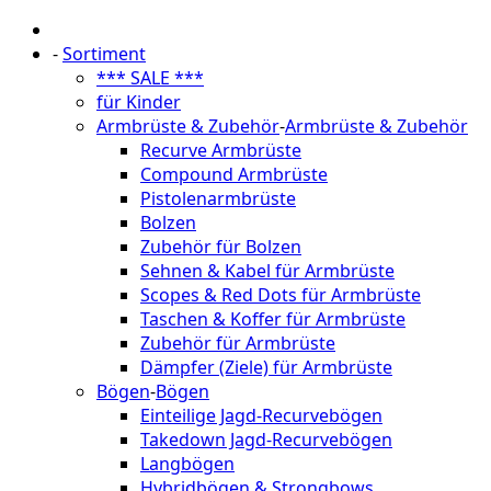
-
Sortiment
*** SALE ***
für Kinder
Armbrüste & Zubehör
-
Armbrüste & Zubehör
Recurve Armbrüste
Compound Armbrüste
Pistolenarmbrüste
Bolzen
Zubehör für Bolzen
Sehnen & Kabel für Armbrüste
Scopes & Red Dots für Armbrüste
Taschen & Koffer für Armbrüste
Zubehör für Armbrüste
Dämpfer (Ziele) für Armbrüste
Bögen
-
Bögen
Einteilige Jagd-Recurvebögen
Takedown Jagd-Recurvebögen
Langbögen
Hybridbögen & Strongbows