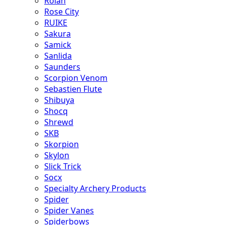
Rolan
Rose City
RUIKE
Sakura
Samick
Sanlida
Saunders
Scorpion Venom
Sebastien Flute
Shibuya
Shocq
Shrewd
SKB
Skorpion
Skylon
Slick Trick
Socx
Specialty Archery Products
Spider
Spider Vanes
Spiderbows