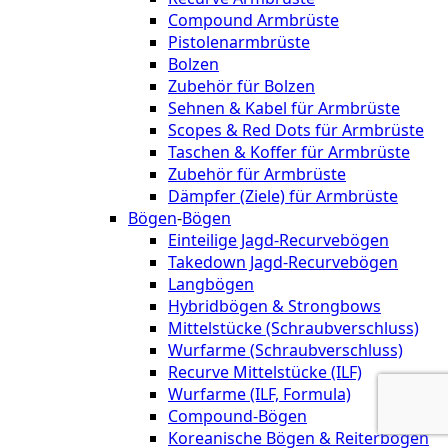
Compound Armbrüste
Pistolenarmbrüste
Bolzen
Zubehör für Bolzen
Sehnen & Kabel für Armbrüste
Scopes & Red Dots für Armbrüste
Taschen & Koffer für Armbrüste
Zubehör für Armbrüste
Dämpfer (Ziele) für Armbrüste
Bögen
-
Bögen
Einteilige Jagd-Recurvebögen
Takedown Jagd-Recurvebögen
Langbögen
Hybridbögen & Strongbows
Mittelstücke (Schraubverschluss)
Wurfarme (Schraubverschluss)
Recurve Mittelstücke (ILF)
Wurfarme (ILF, Formula)
Compound-Bögen
Koreanische Bögen & Reiterbögen