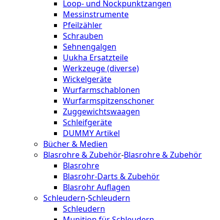
Loop- und Nockpunktzangen
Messinstrumente
Pfeilzähler
Schrauben
Sehnengalgen
Uukha Ersatzteile
Werkzeuge (diverse)
Wickelgeräte
Wurfarmschablonen
Wurfarmspitzenschoner
Zuggewichtswaagen
Schleifgeräte
DUMMY Artikel
Bücher & Medien
Blasrohre & Zubehör
-
Blasrohre & Zubehör
Blasrohre
Blasrohr-Darts & Zubehör
Blasrohr Auflagen
Schleudern
-
Schleudern
Schleudern
Munition für Schleudern