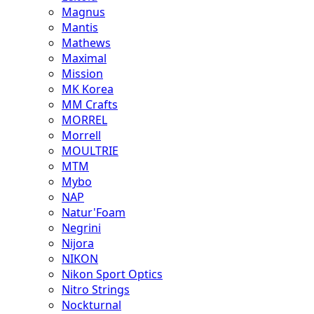
Magnus
Mantis
Mathews
Maximal
Mission
MK Korea
MM Crafts
MORREL
Morrell
MOULTRIE
MTM
Mybo
NAP
Natur'Foam
Negrini
Nijora
NIKON
Nikon Sport Optics
Nitro Strings
Nockturnal