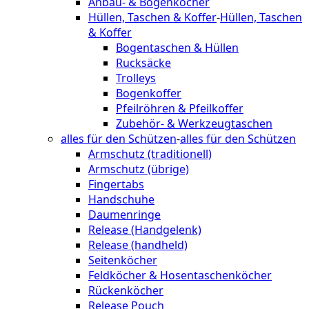
Anbau- & Bogenköcher
Hüllen, Taschen & Koffer
-
Hüllen, Taschen
& Koffer
Bogentaschen & Hüllen
Rucksäcke
Trolleys
Bogenkoffer
Pfeilröhren & Pfeilkoffer
Zubehör- & Werkzeugtaschen
alles für den Schützen
-
alles für den Schützen
Armschutz (traditionell)
Armschutz (übrige)
Fingertabs
Handschuhe
Daumenringe
Release (Handgelenk)
Release (handheld)
Seitenköcher
Feldköcher & Hosentaschenköcher
Rückenköcher
Release Pouch