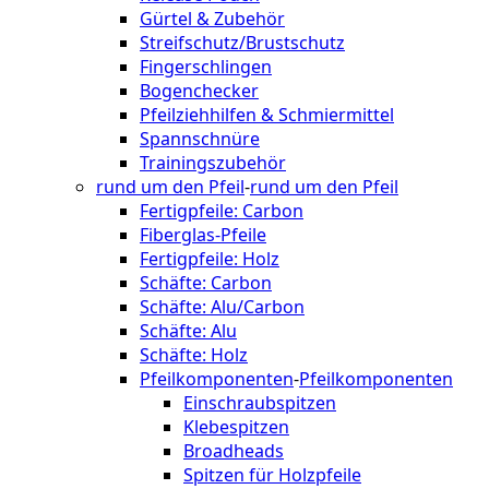
Gürtel & Zubehör
Streifschutz/Brustschutz
Fingerschlingen
Bogenchecker
Pfeilziehhilfen & Schmiermittel
Spannschnüre
Trainingszubehör
rund um den Pfeil
-
rund um den Pfeil
Fertigpfeile: Carbon
Fiberglas-Pfeile
Fertigpfeile: Holz
Schäfte: Carbon
Schäfte: Alu/Carbon
Schäfte: Alu
Schäfte: Holz
Pfeilkomponenten
-
Pfeilkomponenten
Einschraubspitzen
Klebespitzen
Broadheads
Spitzen für Holzpfeile