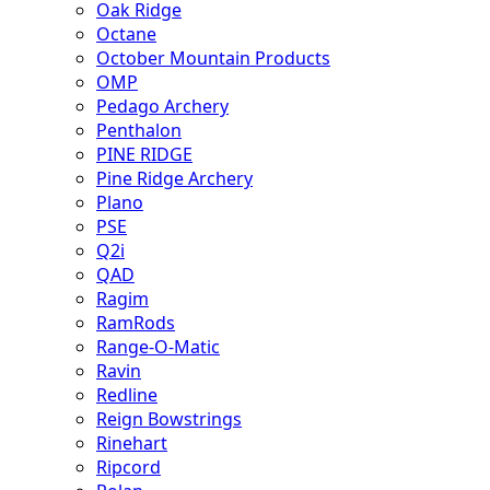
Oak Ridge
Octane
October Mountain Products
OMP
Pedago Archery
Penthalon
PINE RIDGE
Pine Ridge Archery
Plano
PSE
Q2i
QAD
Ragim
RamRods
Range-O-Matic
Ravin
Redline
Reign Bowstrings
Rinehart
Ripcord