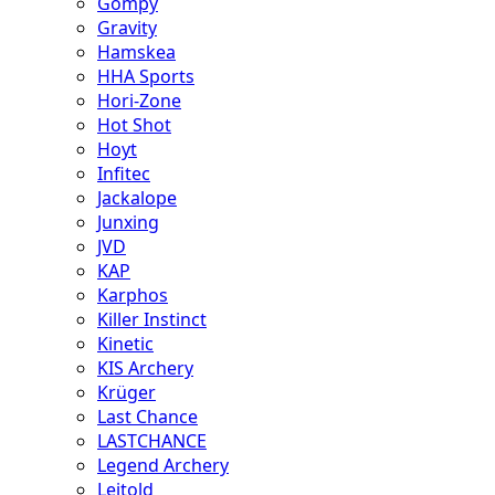
Gompy
Gravity
Hamskea
HHA Sports
Hori-Zone
Hot Shot
Hoyt
Infitec
Jackalope
Junxing
JVD
KAP
Karphos
Killer Instinct
Kinetic
KIS Archery
Krüger
Last Chance
LASTCHANCE
Legend Archery
Leitold