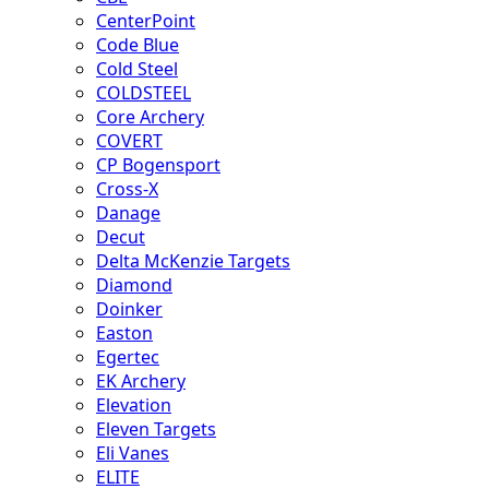
CenterPoint
Code Blue
Cold Steel
COLDSTEEL
Core Archery
COVERT
CP Bogensport
Cross-X
Danage
Decut
Delta McKenzie Targets
Diamond
Doinker
Easton
Egertec
EK Archery
Elevation
Eleven Targets
Eli Vanes
ELITE