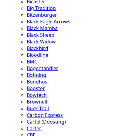
Bicaster
Big Tradition
Bitzenburger
Black Eagle Arrows
Black Mamba
Black Sheep
Black Widow
Blackbird
Bloodline
BMC
Bogentandler
Bohning
Bondhus
Booster
Bowtech
Brownell
Buck Trail
Carbon Express
Cartel (Doosung)
Carter
CBE