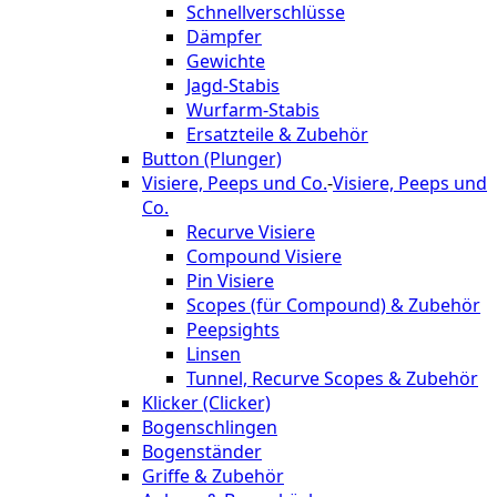
Schnellverschlüsse
Dämpfer
Gewichte
Jagd-Stabis
Wurfarm-Stabis
Ersatzteile & Zubehör
Button (Plunger)
Visiere, Peeps und Co.
-
Visiere, Peeps und
Co.
Recurve Visiere
Compound Visiere
Pin Visiere
Scopes (für Compound) & Zubehör
Peepsights
Linsen
Tunnel, Recurve Scopes & Zubehör
Klicker (Clicker)
Bogenschlingen
Bogenständer
Griffe & Zubehör