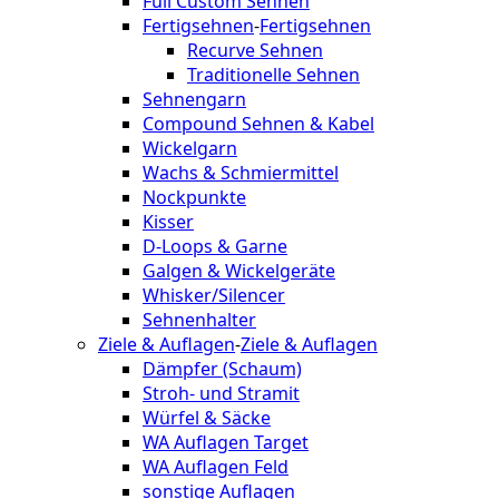
Full Custom Sehnen
Fertigsehnen
-
Fertigsehnen
Recurve Sehnen
Traditionelle Sehnen
Sehnengarn
Compound Sehnen & Kabel
Wickelgarn
Wachs & Schmiermittel
Nockpunkte
Kisser
D-Loops & Garne
Galgen & Wickelgeräte
Whisker/Silencer
Sehnenhalter
Ziele & Auflagen
-
Ziele & Auflagen
Dämpfer (Schaum)
Stroh- und Stramit
Würfel & Säcke
WA Auflagen Target
WA Auflagen Feld
sonstige Auflagen