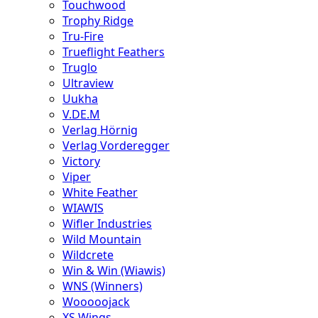
Touchwood
Trophy Ridge
Tru-Fire
Trueflight Feathers
Truglo
Ultraview
Uukha
V.DE.M
Verlag Hörnig
Verlag Vorderegger
Victory
Viper
White Feather
WIAWIS
Wifler Industries
Wild Mountain
Wildcrete
Win & Win (Wiawis)
WNS (Winners)
Wooooojack
XS Wings