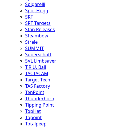
Spigarelli
Spot Hogg
SRT
SRT Targets
Stan Releases
Steambow
Strele
SUMMIT
Superschaft
SVL Limbsaver
T.R.U. Ball
TACTACAM
Target Tech
TAS Factory
TenPoint
Thunderhorn
Tipping Point
TopHat
Topoint
Totalpeep