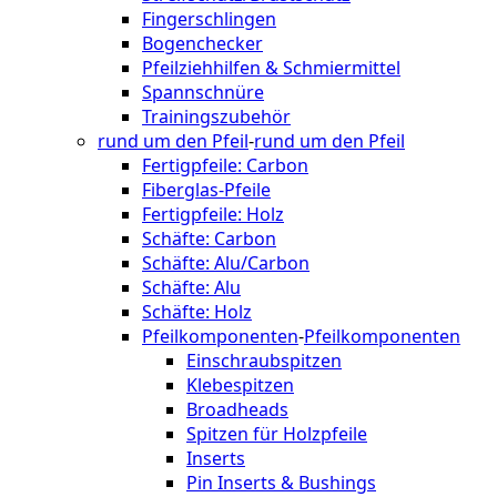
Fingerschlingen
Bogenchecker
Pfeilziehhilfen & Schmiermittel
Spannschnüre
Trainingszubehör
rund um den Pfeil
-
rund um den Pfeil
Fertigpfeile: Carbon
Fiberglas-Pfeile
Fertigpfeile: Holz
Schäfte: Carbon
Schäfte: Alu/Carbon
Schäfte: Alu
Schäfte: Holz
Pfeilkomponenten
-
Pfeilkomponenten
Einschraubspitzen
Klebespitzen
Broadheads
Spitzen für Holzpfeile
Inserts
Pin Inserts & Bushings