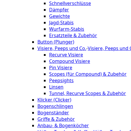
Schnellverschlüsse
Dämpfer
Gewichte
Jagd-Stabis
Wurfarm-Stabis
Ersatzteile & Zubehör
Button (Plunger)
Visiere, Peeps und Co.
-
Visiere, Peeps und 
Recurve Visiere
Compound Visiere
Pin Visiere
Scopes (für Compound) & Zubehör
Peepsights
Linsen
Tunnel, Recurve Scopes & Zubehör
Klicker (Clicker)
Bogenschlingen
Bogenständer
Griffe & Zubehör
Anbau- & Bogenköcher