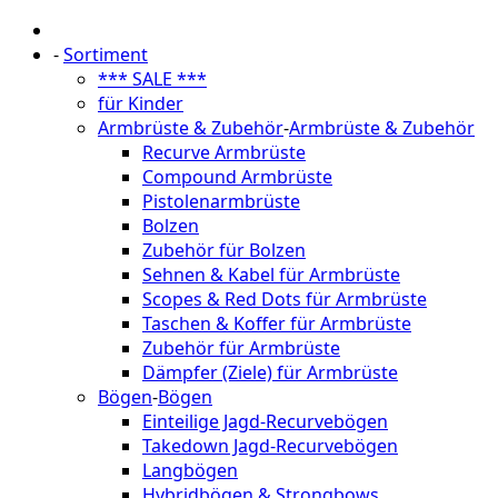
-
Sortiment
*** SALE ***
für Kinder
Armbrüste & Zubehör
-
Armbrüste & Zubehör
Recurve Armbrüste
Compound Armbrüste
Pistolenarmbrüste
Bolzen
Zubehör für Bolzen
Sehnen & Kabel für Armbrüste
Scopes & Red Dots für Armbrüste
Taschen & Koffer für Armbrüste
Zubehör für Armbrüste
Dämpfer (Ziele) für Armbrüste
Bögen
-
Bögen
Einteilige Jagd-Recurvebögen
Takedown Jagd-Recurvebögen
Langbögen
Hybridbögen & Strongbows