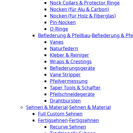
Nock Collars & Protector Ringe
Nocken (für Alu & Carbon)
Nocken (für Holz & Fiberglas)
Pin-Nocken
O-Ringe
Befiederung & Pfeilbau
-
Befiederung & Pfe
Vanes
Naturfedern
Kleber & Reiniger
Wraps & Crestings
Befiederungsgeräte
Vane Stripper
Pfeilvermessung
Taper Tools & Schafter
Pfeilschneidegeräte
Drahtbürsten
Sehnen & Material
-
Sehnen & Material
Full Custom Sehnen
Fertigsehnen
-
Fertigsehnen
Recurve Sehnen