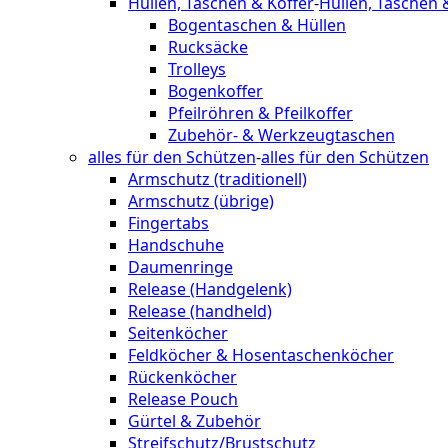
Hüllen, Taschen & Koffer
-
Hüllen, Taschen 
Bogentaschen & Hüllen
Rucksäcke
Trolleys
Bogenkoffer
Pfeilröhren & Pfeilkoffer
Zubehör- & Werkzeugtaschen
alles für den Schützen
-
alles für den Schützen
Armschutz (traditionell)
Armschutz (übrige)
Fingertabs
Handschuhe
Daumenringe
Release (Handgelenk)
Release (handheld)
Seitenköcher
Feldköcher & Hosentaschenköcher
Rückenköcher
Release Pouch
Gürtel & Zubehör
Streifschutz/Brustschutz