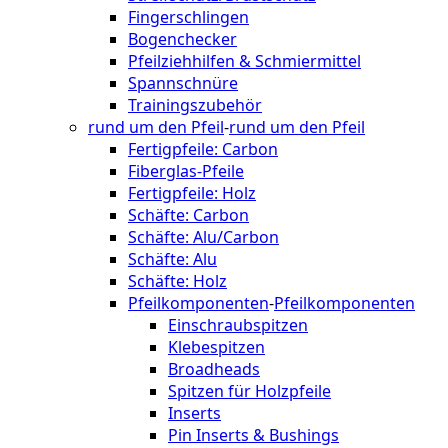
Fingerschlingen
Bogenchecker
Pfeilziehhilfen & Schmiermittel
Spannschnüre
Trainingszubehör
rund um den Pfeil
-
rund um den Pfeil
Fertigpfeile: Carbon
Fiberglas-Pfeile
Fertigpfeile: Holz
Schäfte: Carbon
Schäfte: Alu/Carbon
Schäfte: Alu
Schäfte: Holz
Pfeilkomponenten
-
Pfeilkomponenten
Einschraubspitzen
Klebespitzen
Broadheads
Spitzen für Holzpfeile
Inserts
Pin Inserts & Bushings