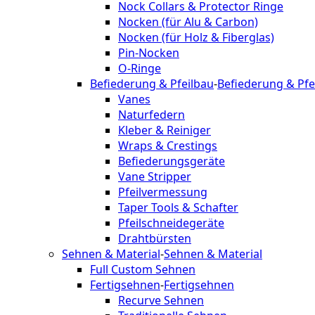
Nock Collars & Protector Ringe
Nocken (für Alu & Carbon)
Nocken (für Holz & Fiberglas)
Pin-Nocken
O-Ringe
Befiederung & Pfeilbau
-
Befiederung & Pfe
Vanes
Naturfedern
Kleber & Reiniger
Wraps & Crestings
Befiederungsgeräte
Vane Stripper
Pfeilvermessung
Taper Tools & Schafter
Pfeilschneidegeräte
Drahtbürsten
Sehnen & Material
-
Sehnen & Material
Full Custom Sehnen
Fertigsehnen
-
Fertigsehnen
Recurve Sehnen