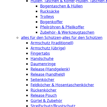
Hüllen, Taschen & Koffer
-
Hüllen, Taschen 
Bogentaschen & Hüllen
Rucksäcke
Trolleys
Bogenkoffer
Pfeilröhren & Pfeilkoffer
Zubehör- & Werkzeugtaschen
alles für den Schützen
-
alles für den Schützen
Armschutz (traditionell)
Armschutz (übrige)
Fingertabs
Handschuhe
Daumenringe
Release (Handgelenk)
Release (handheld)
Seitenköcher
Feldköcher & Hosentaschenköcher
Rückenköcher
Release Pouch
Gürtel & Zubehör
Streifschutz/Brustschutz