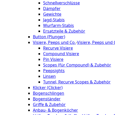
Schnellverschlüsse
Dämpfer
Gewichte
Jagd-Stabis
Wurfarm-Stabis
Ersatzteile & Zubehör
Button (Plunger)
Visiere, Peeps und Co.
-
Visiere, Peeps und 
Recurve Visiere
Compound Visiere
Pin Visiere
Scopes (für Compound) & Zubehör
Peepsights
Linsen
Tunnel, Recurve Scopes & Zubehör
Klicker (Clicker)
Bogenschlingen
Bogenständer
Griffe & Zubehör
Anbau- & Bogenköcher