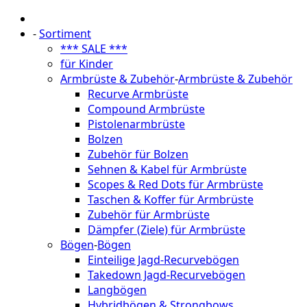
-
Sortiment
*** SALE ***
für Kinder
Armbrüste & Zubehör
-
Armbrüste & Zubehör
Recurve Armbrüste
Compound Armbrüste
Pistolenarmbrüste
Bolzen
Zubehör für Bolzen
Sehnen & Kabel für Armbrüste
Scopes & Red Dots für Armbrüste
Taschen & Koffer für Armbrüste
Zubehör für Armbrüste
Dämpfer (Ziele) für Armbrüste
Bögen
-
Bögen
Einteilige Jagd-Recurvebögen
Takedown Jagd-Recurvebögen
Langbögen
Hybridbögen & Strongbows