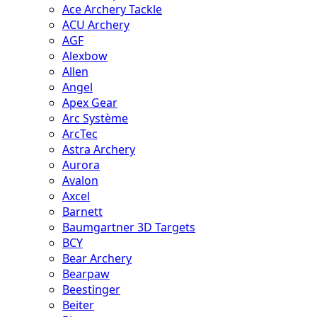
Ace Archery Tackle
ACU Archery
AGF
Alexbow
Allen
Angel
Apex Gear
Arc Système
ArcTec
Astra Archery
Aurora
Avalon
Axcel
Barnett
Baumgartner 3D Targets
BCY
Bear Archery
Bearpaw
Beestinger
Beiter