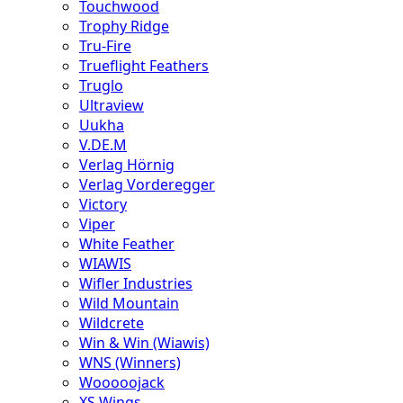
Touchwood
Trophy Ridge
Tru-Fire
Trueflight Feathers
Truglo
Ultraview
Uukha
V.DE.M
Verlag Hörnig
Verlag Vorderegger
Victory
Viper
White Feather
WIAWIS
Wifler Industries
Wild Mountain
Wildcrete
Win & Win (Wiawis)
WNS (Winners)
Wooooojack
XS Wings