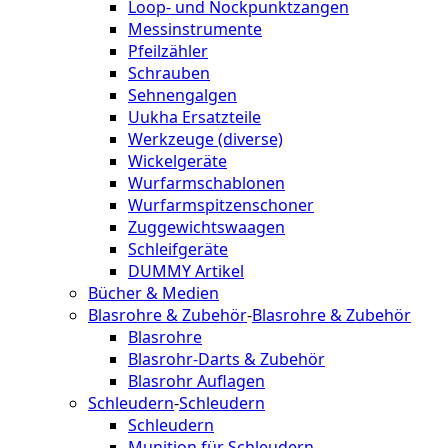
Loop- und Nockpunktzangen
Messinstrumente
Pfeilzähler
Schrauben
Sehnengalgen
Uukha Ersatzteile
Werkzeuge (diverse)
Wickelgeräte
Wurfarmschablonen
Wurfarmspitzenschoner
Zuggewichtswaagen
Schleifgeräte
DUMMY Artikel
Bücher & Medien
Blasrohre & Zubehör
-
Blasrohre & Zubehör
Blasrohre
Blasrohr-Darts & Zubehör
Blasrohr Auflagen
Schleudern
-
Schleudern
Schleudern
Munition für Schleudern