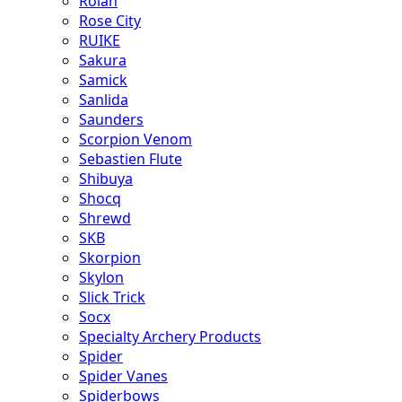
Rolan
Rose City
RUIKE
Sakura
Samick
Sanlida
Saunders
Scorpion Venom
Sebastien Flute
Shibuya
Shocq
Shrewd
SKB
Skorpion
Skylon
Slick Trick
Socx
Specialty Archery Products
Spider
Spider Vanes
Spiderbows