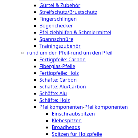
Gürtel & Zubehör
Streifschutz/Brustschutz
Fingerschlingen
Bogenchecker
Pfeilziehhilfen & Schmiermittel
Spannschnüre
Trainingszubehör
rund um den Pfeil
-
rund um den Pfeil
Fertigpfeile: Carbon
Fiberglas-Pfeile
Fertigpfeile: Holz
Schäfte: Carbon
Schäfte: Alu/Carbon
Schäfte: Alu
Schäfte: Holz
Pfeilkomponenten
-
Pfeilkomponenten
Einschraubspitzen
Klebespitzen
Broadheads
Spitzen für Holzpfeile