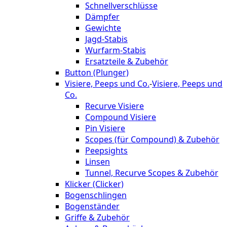
Schnellverschlüsse
Dämpfer
Gewichte
Jagd-Stabis
Wurfarm-Stabis
Ersatzteile & Zubehör
Button (Plunger)
Visiere, Peeps und Co.
-
Visiere, Peeps und
Co.
Recurve Visiere
Compound Visiere
Pin Visiere
Scopes (für Compound) & Zubehör
Peepsights
Linsen
Tunnel, Recurve Scopes & Zubehör
Klicker (Clicker)
Bogenschlingen
Bogenständer
Griffe & Zubehör