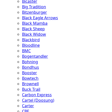
Bicaster
Big Tradition
Bitzenburger
Black Eagle Arrows
Black Mamba
Black Sheep
Black Widow
Blackbird
Bloodline
BMC
Bogentandler
Bohning
Bondhus
Booster
Bowtech
Brownell
Buck Trail
Carbon Express
Cartel (Doosung)
Carter
CBE