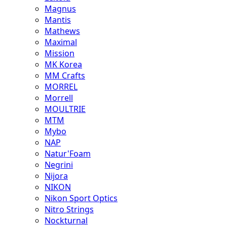
Magnus
Mantis
Mathews
Maximal
Mission
MK Korea
MM Crafts
MORREL
Morrell
MOULTRIE
MTM
Mybo
NAP
Natur'Foam
Negrini
Nijora
NIKON
Nikon Sport Optics
Nitro Strings
Nockturnal