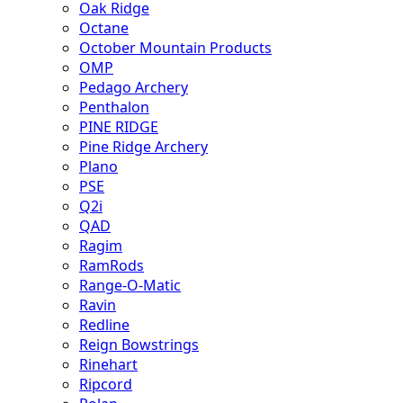
Oak Ridge
Octane
October Mountain Products
OMP
Pedago Archery
Penthalon
PINE RIDGE
Pine Ridge Archery
Plano
PSE
Q2i
QAD
Ragim
RamRods
Range-O-Matic
Ravin
Redline
Reign Bowstrings
Rinehart
Ripcord