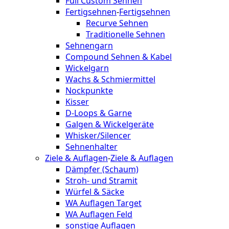
Full Custom Sehnen
Fertigsehnen
-
Fertigsehnen
Recurve Sehnen
Traditionelle Sehnen
Sehnengarn
Compound Sehnen & Kabel
Wickelgarn
Wachs & Schmiermittel
Nockpunkte
Kisser
D-Loops & Garne
Galgen & Wickelgeräte
Whisker/Silencer
Sehnenhalter
Ziele & Auflagen
-
Ziele & Auflagen
Dämpfer (Schaum)
Stroh- und Stramit
Würfel & Säcke
WA Auflagen Target
WA Auflagen Feld
sonstige Auflagen