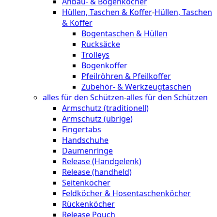
Anbau- & Bogenköcher
Hüllen, Taschen & Koffer
-
Hüllen, Taschen
& Koffer
Bogentaschen & Hüllen
Rucksäcke
Trolleys
Bogenkoffer
Pfeilröhren & Pfeilkoffer
Zubehör- & Werkzeugtaschen
alles für den Schützen
-
alles für den Schützen
Armschutz (traditionell)
Armschutz (übrige)
Fingertabs
Handschuhe
Daumenringe
Release (Handgelenk)
Release (handheld)
Seitenköcher
Feldköcher & Hosentaschenköcher
Rückenköcher
Release Pouch