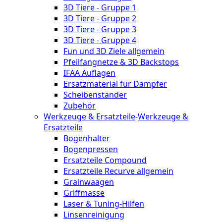
3D Tiere - Gruppe 1
3D Tiere - Gruppe 2
3D Tiere - Gruppe 3
3D Tiere - Gruppe 4
Fun und 3D Ziele allgemein
Pfeilfangnetze & 3D Backstops
IFAA Auflagen
Ersatzmaterial für Dämpfer
Scheibenständer
Zubehör
Werkzeuge & Ersatzteile
-
Werkzeuge &
Ersatzteile
Bogenhalter
Bogenpressen
Ersatzteile Compound
Ersatzteile Recurve allgemein
Grainwaagen
Griffmasse
Laser & Tuning-Hilfen
Linsenreinigung