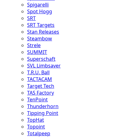
Spigarelli
Spot Hogg
SRT
SRT Targets
Stan Releases
Steambow
Strele
SUMMIT
Superschaft
SVL Limbsaver
T.R.U. Ball
TACTACAM
Target Tech
TAS Factory
TenPoint
Thunderhorn
Tipping Point
TopHat
Topoint
Totalpeep