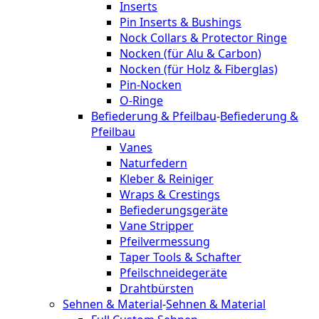
Inserts
Pin Inserts & Bushings
Nock Collars & Protector Ringe
Nocken (für Alu & Carbon)
Nocken (für Holz & Fiberglas)
Pin-Nocken
O-Ringe
Befiederung & Pfeilbau
-
Befiederung &
Pfeilbau
Vanes
Naturfedern
Kleber & Reiniger
Wraps & Crestings
Befiederungsgeräte
Vane Stripper
Pfeilvermessung
Taper Tools & Schafter
Pfeilschneidegeräte
Drahtbürsten
Sehnen & Material
-
Sehnen & Material