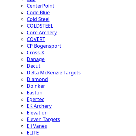
CenterPoint
Code Blue
Cold Steel
COLDSTEEL
Core Archery
COVERT
CP Bogensport
Cross-X
Danage
Decut
Delta McKenzie Targets
Diamond
Doinker
Easton
Egertec
EK Archery
Elevation
Eleven Targets
Eli Vanes
ELITE