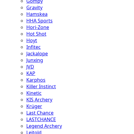
Gompy
Gravity
Hamskea
HHA Sports
Hori-Zone
Hot Shot
Hoyt
Infitec
Jackalope
Junxing
JVD
KAP
Karphos
Killer Instinct
Kinetic
KIS Archery
Krüger
Last Chance
LASTCHANCE
Legend Archery
Leitold