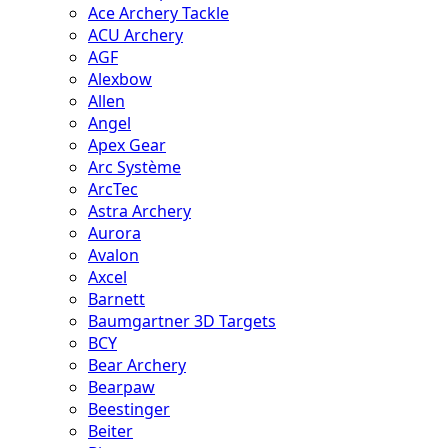
Ace Archery Tackle
ACU Archery
AGF
Alexbow
Allen
Angel
Apex Gear
Arc Système
ArcTec
Astra Archery
Aurora
Avalon
Axcel
Barnett
Baumgartner 3D Targets
BCY
Bear Archery
Bearpaw
Beestinger
Beiter