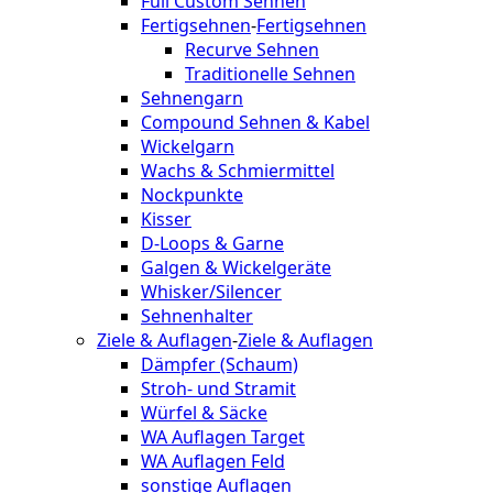
Full Custom Sehnen
Fertigsehnen
-
Fertigsehnen
Recurve Sehnen
Traditionelle Sehnen
Sehnengarn
Compound Sehnen & Kabel
Wickelgarn
Wachs & Schmiermittel
Nockpunkte
Kisser
D-Loops & Garne
Galgen & Wickelgeräte
Whisker/Silencer
Sehnenhalter
Ziele & Auflagen
-
Ziele & Auflagen
Dämpfer (Schaum)
Stroh- und Stramit
Würfel & Säcke
WA Auflagen Target
WA Auflagen Feld
sonstige Auflagen