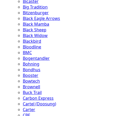
Bicaster
Big Tradition
Bitzenburger
Black Eagle Arrows
Black Mamba
Black Sheep
Black Widow
Blackbird
Bloodline
BMC
Bogentandler
Bohning
Bondhus
Booster
Bowtech
Brownell
Buck Trail
Carbon Express
Cartel (Doosung)
Carter
CBE