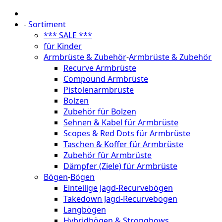
-
Sortiment
*** SALE ***
für Kinder
Armbrüste & Zubehör
-
Armbrüste & Zubehör
Recurve Armbrüste
Compound Armbrüste
Pistolenarmbrüste
Bolzen
Zubehör für Bolzen
Sehnen & Kabel für Armbrüste
Scopes & Red Dots für Armbrüste
Taschen & Koffer für Armbrüste
Zubehör für Armbrüste
Dämpfer (Ziele) für Armbrüste
Bögen
-
Bögen
Einteilige Jagd-Recurvebögen
Takedown Jagd-Recurvebögen
Langbögen
Hybridbögen & Strongbows