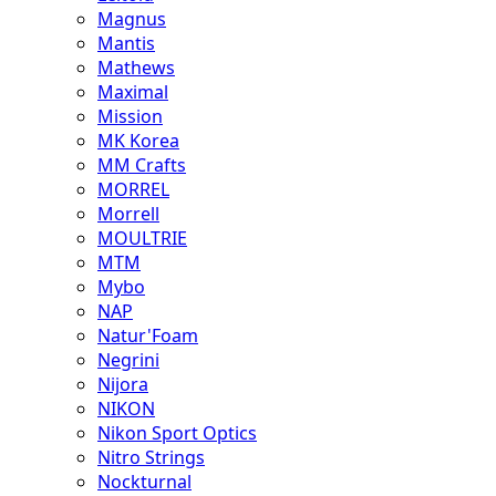
Magnus
Mantis
Mathews
Maximal
Mission
MK Korea
MM Crafts
MORREL
Morrell
MOULTRIE
MTM
Mybo
NAP
Natur'Foam
Negrini
Nijora
NIKON
Nikon Sport Optics
Nitro Strings
Nockturnal