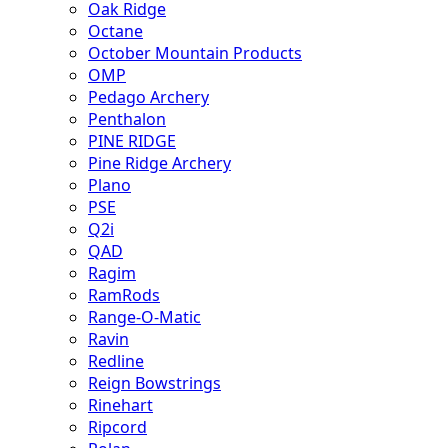
Oak Ridge
Octane
October Mountain Products
OMP
Pedago Archery
Penthalon
PINE RIDGE
Pine Ridge Archery
Plano
PSE
Q2i
QAD
Ragim
RamRods
Range-O-Matic
Ravin
Redline
Reign Bowstrings
Rinehart
Ripcord