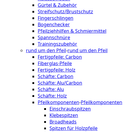
Gürtel & Zubehör
Streifschutz/Brustschutz
Fingerschlingen
Bogenchecker
Pfeilziehhilfen & Schmiermittel
Spannschnüre
Trainingszubehör
rund um den Pfeil
-
rund um den Pfeil
Fertigpfeile: Carbon
Fiberglas-Pfeile
Fertigpfeile: Holz
Schäfte: Carbon
Schäfte: Alu/Carbon
Schäfte: Alu
Schäfte: Holz
Pfeilkomponenten
-
Pfeilkomponenten
Einschraubspitzen
Klebespitzen
Broadheads
Spitzen für Holzpfeile