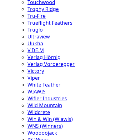
Touchwood
Trophy Ridge
Tru-Fire
Trueflight Feathers
Truglo
Ultraview
Uukha
V.DE.M
Verlag Hörnig
Verlag Vorderegger
Victory
Viper
White Feather
WIAWIS
Wifler Industries
Wild Mountain
Wildcrete
Win & Win (Wiawis)
WNS (Winners)
Wooooojack
XS Wings