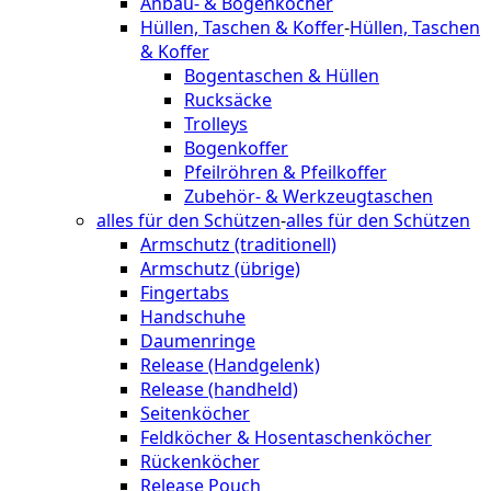
Anbau- & Bogenköcher
Hüllen, Taschen & Koffer
-
Hüllen, Taschen
& Koffer
Bogentaschen & Hüllen
Rucksäcke
Trolleys
Bogenkoffer
Pfeilröhren & Pfeilkoffer
Zubehör- & Werkzeugtaschen
alles für den Schützen
-
alles für den Schützen
Armschutz (traditionell)
Armschutz (übrige)
Fingertabs
Handschuhe
Daumenringe
Release (Handgelenk)
Release (handheld)
Seitenköcher
Feldköcher & Hosentaschenköcher
Rückenköcher
Release Pouch