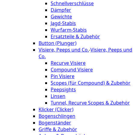
Schnellverschlüsse
Dämpfer
Gewichte
Jagd-Stabis
Wurfarm-Stabis
Ersatzteile & Zubehör
Button (Plunger)
Visiere, Peeps und Co.
-
Visiere, Peeps und
Co.
Recurve Visiere
Compound Visiere
Pin Visiere
Scopes (für Compound) & Zubehör
Peepsights
Linsen
Tunnel, Recurve Scopes & Zubehör
Klicker (Clicker)
Bogenschlingen
Bogenständer
Griffe & Zubehör