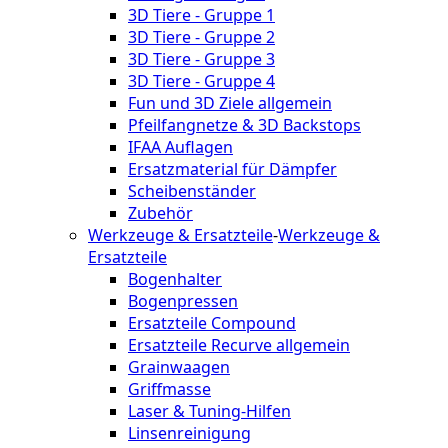
3D Tiere - Gruppe 1
3D Tiere - Gruppe 2
3D Tiere - Gruppe 3
3D Tiere - Gruppe 4
Fun und 3D Ziele allgemein
Pfeilfangnetze & 3D Backstops
IFAA Auflagen
Ersatzmaterial für Dämpfer
Scheibenständer
Zubehör
Werkzeuge & Ersatzteile
-
Werkzeuge &
Ersatzteile
Bogenhalter
Bogenpressen
Ersatzteile Compound
Ersatzteile Recurve allgemein
Grainwaagen
Griffmasse
Laser & Tuning-Hilfen
Linsenreinigung