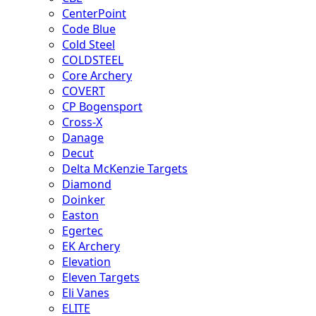
CenterPoint
Code Blue
Cold Steel
COLDSTEEL
Core Archery
COVERT
CP Bogensport
Cross-X
Danage
Decut
Delta McKenzie Targets
Diamond
Doinker
Easton
Egertec
EK Archery
Elevation
Eleven Targets
Eli Vanes
ELITE