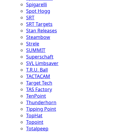
Spigarelli
Spot Hogg
SRT
SRT Targets
Stan Releases
Steambow
Strele
SUMMIT
Superschaft
SVL Limbsaver
T.R.U. Ball
TACTACAM
Target Tech
TAS Factory
TenPoint
Thunderhorn
Tipping Point
TopHat
Topoint
Totalpeep