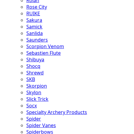
Rolan
Rose City
RUIKE
Sakura
Samick
Sanlida
Saunders
Scorpion Venom
Sebastien Flute
Shibuya
Shocq
Shrewd
SKB
Skorpion
Skylon
Slick Trick
Socx
Specialty Archery Products
Spider
Spider Vanes
Spiderbows