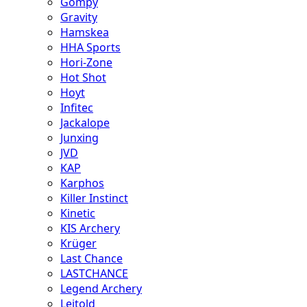
Gompy
Gravity
Hamskea
HHA Sports
Hori-Zone
Hot Shot
Hoyt
Infitec
Jackalope
Junxing
JVD
KAP
Karphos
Killer Instinct
Kinetic
KIS Archery
Krüger
Last Chance
LASTCHANCE
Legend Archery
Leitold