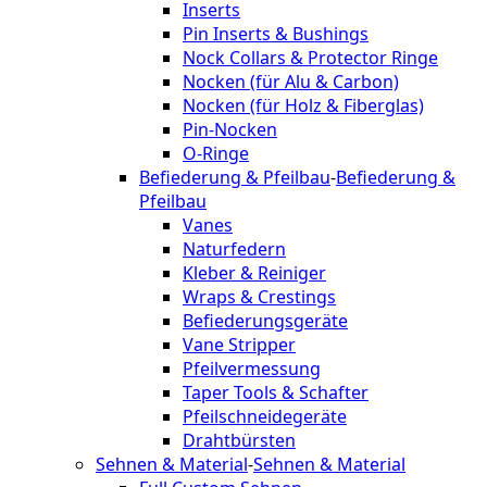
Inserts
Pin Inserts & Bushings
Nock Collars & Protector Ringe
Nocken (für Alu & Carbon)
Nocken (für Holz & Fiberglas)
Pin-Nocken
O-Ringe
Befiederung & Pfeilbau
-
Befiederung &
Pfeilbau
Vanes
Naturfedern
Kleber & Reiniger
Wraps & Crestings
Befiederungsgeräte
Vane Stripper
Pfeilvermessung
Taper Tools & Schafter
Pfeilschneidegeräte
Drahtbürsten
Sehnen & Material
-
Sehnen & Material