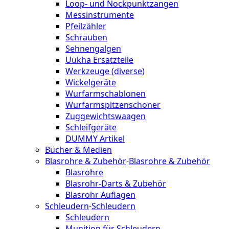
Loop- und Nockpunktzangen
Messinstrumente
Pfeilzähler
Schrauben
Sehnengalgen
Uukha Ersatzteile
Werkzeuge (diverse)
Wickelgeräte
Wurfarmschablonen
Wurfarmspitzenschoner
Zuggewichtswaagen
Schleifgeräte
DUMMY Artikel
Bücher & Medien
Blasrohre & Zubehör
-
Blasrohre & Zubehör
Blasrohre
Blasrohr-Darts & Zubehör
Blasrohr Auflagen
Schleudern
-
Schleudern
Schleudern
Munition für Schleudern