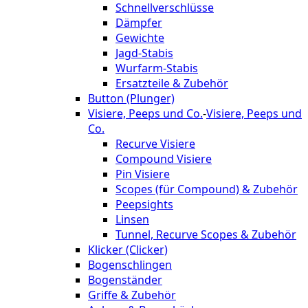
Schnellverschlüsse
Dämpfer
Gewichte
Jagd-Stabis
Wurfarm-Stabis
Ersatzteile & Zubehör
Button (Plunger)
Visiere, Peeps und Co.
-
Visiere, Peeps und
Co.
Recurve Visiere
Compound Visiere
Pin Visiere
Scopes (für Compound) & Zubehör
Peepsights
Linsen
Tunnel, Recurve Scopes & Zubehör
Klicker (Clicker)
Bogenschlingen
Bogenständer
Griffe & Zubehör