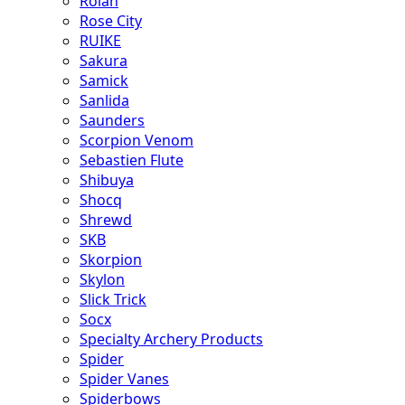
Rolan
Rose City
RUIKE
Sakura
Samick
Sanlida
Saunders
Scorpion Venom
Sebastien Flute
Shibuya
Shocq
Shrewd
SKB
Skorpion
Skylon
Slick Trick
Socx
Specialty Archery Products
Spider
Spider Vanes
Spiderbows