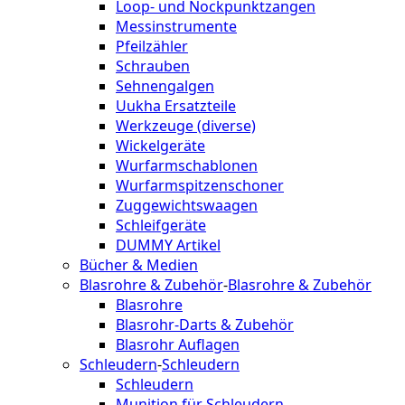
Loop- und Nockpunktzangen
Messinstrumente
Pfeilzähler
Schrauben
Sehnengalgen
Uukha Ersatzteile
Werkzeuge (diverse)
Wickelgeräte
Wurfarmschablonen
Wurfarmspitzenschoner
Zuggewichtswaagen
Schleifgeräte
DUMMY Artikel
Bücher & Medien
Blasrohre & Zubehör
-
Blasrohre & Zubehör
Blasrohre
Blasrohr-Darts & Zubehör
Blasrohr Auflagen
Schleudern
-
Schleudern
Schleudern
Munition für Schleudern