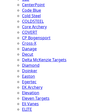
CenterPoint
Code Blue
Cold Steel
COLDSTEEL
Core Archery
COVERT
CP Bogensport
Cross-X
Danage
Decut
Delta McKenzie Targets
Diamond
Doinker
Easton
Egertec
EK Archery
Elevation
Eleven Targets
Eli Vanes
ELITE