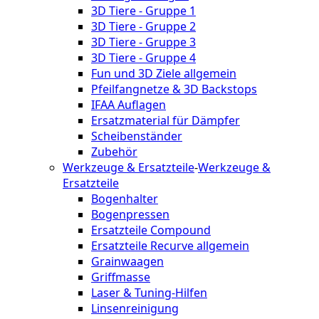
3D Tiere - Gruppe 1
3D Tiere - Gruppe 2
3D Tiere - Gruppe 3
3D Tiere - Gruppe 4
Fun und 3D Ziele allgemein
Pfeilfangnetze & 3D Backstops
IFAA Auflagen
Ersatzmaterial für Dämpfer
Scheibenständer
Zubehör
Werkzeuge & Ersatzteile
-
Werkzeuge &
Ersatzteile
Bogenhalter
Bogenpressen
Ersatzteile Compound
Ersatzteile Recurve allgemein
Grainwaagen
Griffmasse
Laser & Tuning-Hilfen
Linsenreinigung