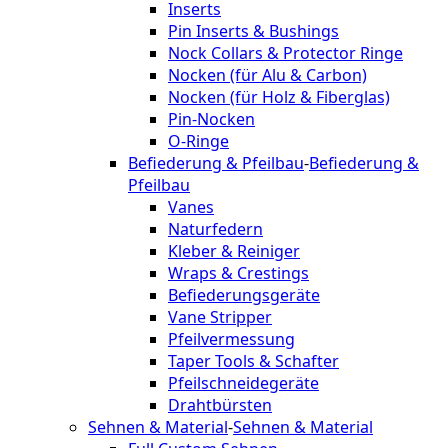
Inserts
Pin Inserts & Bushings
Nock Collars & Protector Ringe
Nocken (für Alu & Carbon)
Nocken (für Holz & Fiberglas)
Pin-Nocken
O-Ringe
Befiederung & Pfeilbau
-
Befiederung &
Pfeilbau
Vanes
Naturfedern
Kleber & Reiniger
Wraps & Crestings
Befiederungsgeräte
Vane Stripper
Pfeilvermessung
Taper Tools & Schafter
Pfeilschneidegeräte
Drahtbürsten
Sehnen & Material
-
Sehnen & Material