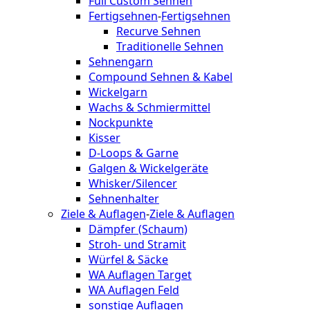
Full Custom Sehnen
Fertigsehnen
-
Fertigsehnen
Recurve Sehnen
Traditionelle Sehnen
Sehnengarn
Compound Sehnen & Kabel
Wickelgarn
Wachs & Schmiermittel
Nockpunkte
Kisser
D-Loops & Garne
Galgen & Wickelgeräte
Whisker/Silencer
Sehnenhalter
Ziele & Auflagen
-
Ziele & Auflagen
Dämpfer (Schaum)
Stroh- und Stramit
Würfel & Säcke
WA Auflagen Target
WA Auflagen Feld
sonstige Auflagen