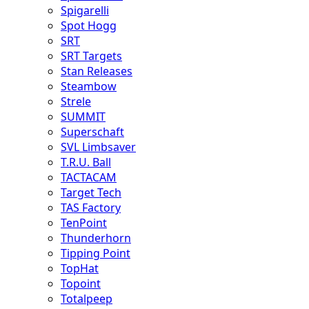
Spigarelli
Spot Hogg
SRT
SRT Targets
Stan Releases
Steambow
Strele
SUMMIT
Superschaft
SVL Limbsaver
T.R.U. Ball
TACTACAM
Target Tech
TAS Factory
TenPoint
Thunderhorn
Tipping Point
TopHat
Topoint
Totalpeep