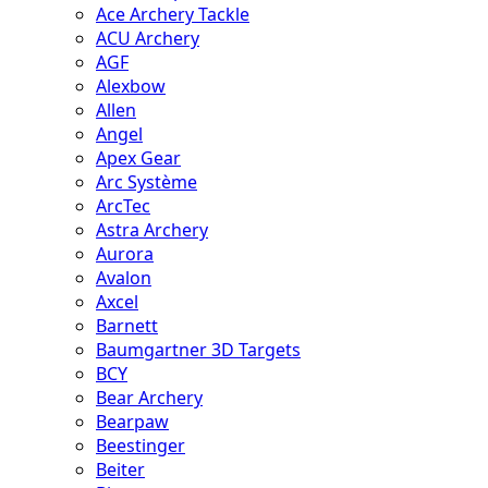
Ace Archery Tackle
ACU Archery
AGF
Alexbow
Allen
Angel
Apex Gear
Arc Système
ArcTec
Astra Archery
Aurora
Avalon
Axcel
Barnett
Baumgartner 3D Targets
BCY
Bear Archery
Bearpaw
Beestinger
Beiter