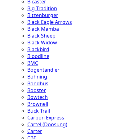
Bicaster
Big Tradition
Bitzenburger
Black Eagle Arrows
Black Mamba
Black Sheep
Black Widow
Blackbird
Bloodline
BMC
Bogentandler
Bohning
Bondhus
Booster
Bowtech
Brownell
Buck Trail
Carbon Express
Cartel (Doosung)
Carter
CBE