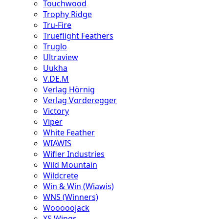
Touchwood
Trophy Ridge
Tru-Fire
Trueflight Feathers
Truglo
Ultraview
Uukha
V.DE.M
Verlag Hörnig
Verlag Vorderegger
Victory
Viper
White Feather
WIAWIS
Wifler Industries
Wild Mountain
Wildcrete
Win & Win (Wiawis)
WNS (Winners)
Wooooojack
XS Wings