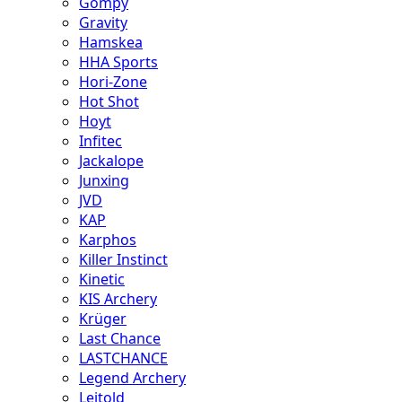
Gompy
Gravity
Hamskea
HHA Sports
Hori-Zone
Hot Shot
Hoyt
Infitec
Jackalope
Junxing
JVD
KAP
Karphos
Killer Instinct
Kinetic
KIS Archery
Krüger
Last Chance
LASTCHANCE
Legend Archery
Leitold