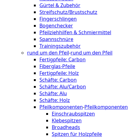
Gürtel & Zubehör
Streifschutz/Brustschutz
Fingerschlingen
Bogenchecker
Pfeilziehhilfen & Schmiermittel
Spannschnüre
Trainingszubehör
rund um den Pfeil
-
rund um den Pfeil
Fertigpfeile: Carbon
Fiberglas-Pfeile
Fertigpfeile: Holz
Schäfte: Carbon
Schäfte: Alu/Carbon
Schäfte: Alu
Schäfte: Holz
Pfeilkomponenten
-
Pfeilkomponenten
Einschraubspitzen
Klebespitzen
Broadheads
Spitzen für Holzpfeile