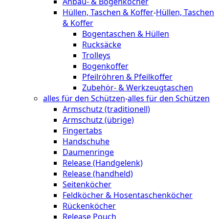
Anbau- & Bogenköcher
Hüllen, Taschen & Koffer
-
Hüllen, Taschen
& Koffer
Bogentaschen & Hüllen
Rucksäcke
Trolleys
Bogenkoffer
Pfeilröhren & Pfeilkoffer
Zubehör- & Werkzeugtaschen
alles für den Schützen
-
alles für den Schützen
Armschutz (traditionell)
Armschutz (übrige)
Fingertabs
Handschuhe
Daumenringe
Release (Handgelenk)
Release (handheld)
Seitenköcher
Feldköcher & Hosentaschenköcher
Rückenköcher
Release Pouch