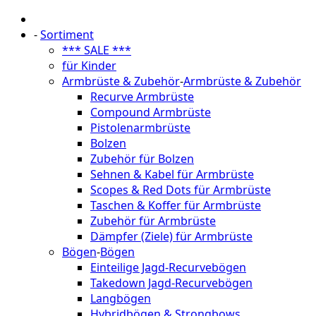
-
Sortiment
*** SALE ***
für Kinder
Armbrüste & Zubehör
-
Armbrüste & Zubehör
Recurve Armbrüste
Compound Armbrüste
Pistolenarmbrüste
Bolzen
Zubehör für Bolzen
Sehnen & Kabel für Armbrüste
Scopes & Red Dots für Armbrüste
Taschen & Koffer für Armbrüste
Zubehör für Armbrüste
Dämpfer (Ziele) für Armbrüste
Bögen
-
Bögen
Einteilige Jagd-Recurvebögen
Takedown Jagd-Recurvebögen
Langbögen
Hybridbögen & Strongbows