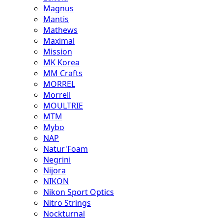
Magnus
Mantis
Mathews
Maximal
Mission
MK Korea
MM Crafts
MORREL
Morrell
MOULTRIE
MTM
Mybo
NAP
Natur'Foam
Negrini
Nijora
NIKON
Nikon Sport Optics
Nitro Strings
Nockturnal