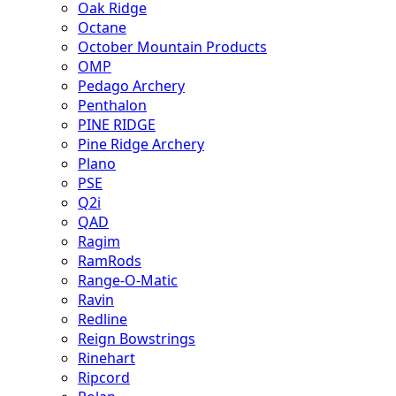
Oak Ridge
Octane
October Mountain Products
OMP
Pedago Archery
Penthalon
PINE RIDGE
Pine Ridge Archery
Plano
PSE
Q2i
QAD
Ragim
RamRods
Range-O-Matic
Ravin
Redline
Reign Bowstrings
Rinehart
Ripcord