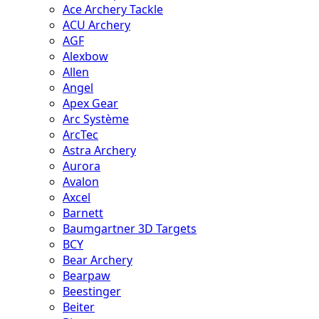
Ace Archery Tackle
ACU Archery
AGF
Alexbow
Allen
Angel
Apex Gear
Arc Système
ArcTec
Astra Archery
Aurora
Avalon
Axcel
Barnett
Baumgartner 3D Targets
BCY
Bear Archery
Bearpaw
Beestinger
Beiter