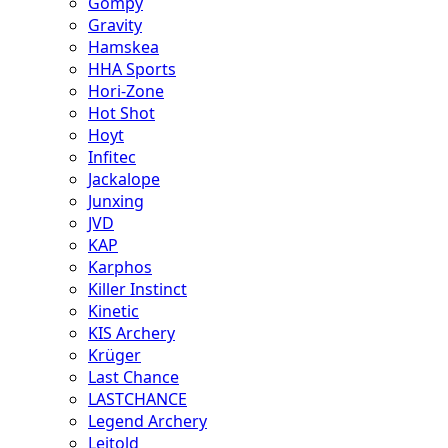
Gompy
Gravity
Hamskea
HHA Sports
Hori-Zone
Hot Shot
Hoyt
Infitec
Jackalope
Junxing
JVD
KAP
Karphos
Killer Instinct
Kinetic
KIS Archery
Krüger
Last Chance
LASTCHANCE
Legend Archery
Leitold