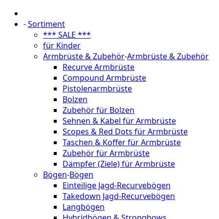
-
Sortiment
*** SALE ***
für Kinder
Armbrüste & Zubehör
-
Armbrüste & Zubehör
Recurve Armbrüste
Compound Armbrüste
Pistolenarmbrüste
Bolzen
Zubehör für Bolzen
Sehnen & Kabel für Armbrüste
Scopes & Red Dots für Armbrüste
Taschen & Koffer für Armbrüste
Zubehör für Armbrüste
Dämpfer (Ziele) für Armbrüste
Bögen
-
Bögen
Einteilige Jagd-Recurvebögen
Takedown Jagd-Recurvebögen
Langbögen
Hybridbögen & Strongbows