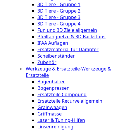
3D Tiere - Gruppe 1
3D Tiere - Gruppe 2
3D Tiere - Gruppe 3
3D Tiere - Gruppe 4
Fun und 3D Ziele allgemein
Pfeilfangnetze & 3D Backstops
IFAA Auflagen
Ersatzmaterial für Dämpfer
Scheibenständer
Zubehör
Werkzeuge & Ersatzteile
-
Werkzeuge &
Ersatzteile
Bogenhalter
Bogenpressen
Ersatzteile Compound
Ersatzteile Recurve allgemein
Grainwaagen
Griffmasse
Laser & Tuning-Hilfen
Linsenreinigung