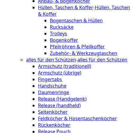
Anbau- & Bogenköcher
Hüllen, Taschen & Koffer
-
Hüllen, Taschen
& Koffer
Bogentaschen & Hüllen
Rucksäcke
Trolleys
Bogenkoffer
Pfeilröhren & Pfeilkoffer
Zubehör- & Werkzeugtaschen
alles für den Schützen
-
alles für den Schützen
Armschutz (traditionell)
Armschutz (übrige)
Fingertabs
Handschuhe
Daumenringe
Release (Handgelenk)
Release (handheld)
Seitenköcher
Feldköcher & Hosentaschenköcher
Rückenköcher
Release Pouch