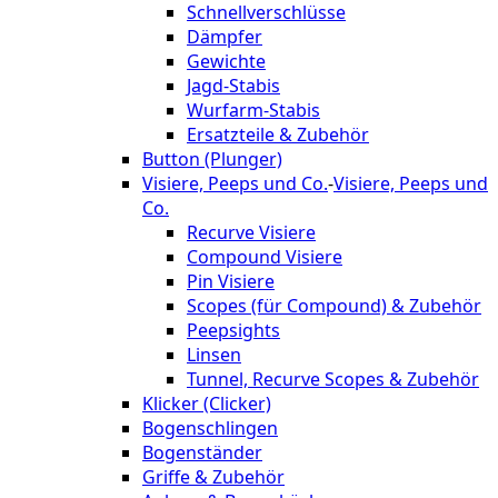
Schnellverschlüsse
Dämpfer
Gewichte
Jagd-Stabis
Wurfarm-Stabis
Ersatzteile & Zubehör
Button (Plunger)
Visiere, Peeps und Co.
-
Visiere, Peeps und
Co.
Recurve Visiere
Compound Visiere
Pin Visiere
Scopes (für Compound) & Zubehör
Peepsights
Linsen
Tunnel, Recurve Scopes & Zubehör
Klicker (Clicker)
Bogenschlingen
Bogenständer
Griffe & Zubehör