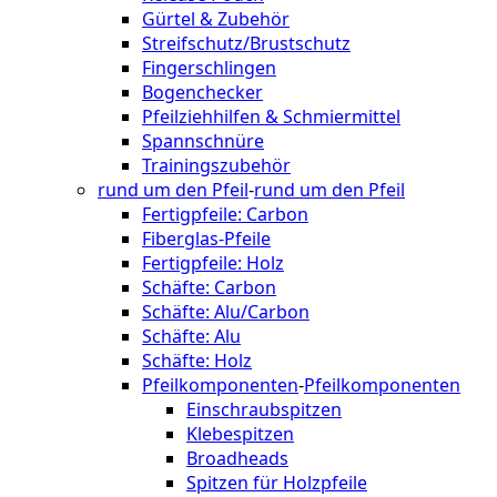
Gürtel & Zubehör
Streifschutz/Brustschutz
Fingerschlingen
Bogenchecker
Pfeilziehhilfen & Schmiermittel
Spannschnüre
Trainingszubehör
rund um den Pfeil
-
rund um den Pfeil
Fertigpfeile: Carbon
Fiberglas-Pfeile
Fertigpfeile: Holz
Schäfte: Carbon
Schäfte: Alu/Carbon
Schäfte: Alu
Schäfte: Holz
Pfeilkomponenten
-
Pfeilkomponenten
Einschraubspitzen
Klebespitzen
Broadheads
Spitzen für Holzpfeile