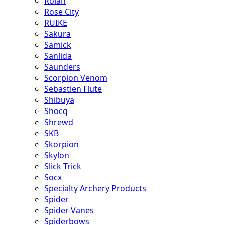
Rolan
Rose City
RUIKE
Sakura
Samick
Sanlida
Saunders
Scorpion Venom
Sebastien Flute
Shibuya
Shocq
Shrewd
SKB
Skorpion
Skylon
Slick Trick
Socx
Specialty Archery Products
Spider
Spider Vanes
Spiderbows