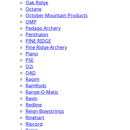
Oak Ridge
Octane
October Mountain Products
OMP
Pedago Archery
Penthalon
PINE RIDGE
Pine Ridge Archery
Plano
PSE
Q2i
QAD
Ragim
RamRods
Range-O-Matic
Ravin
Redline
Reign Bowstrings
Rinehart
Ripcord