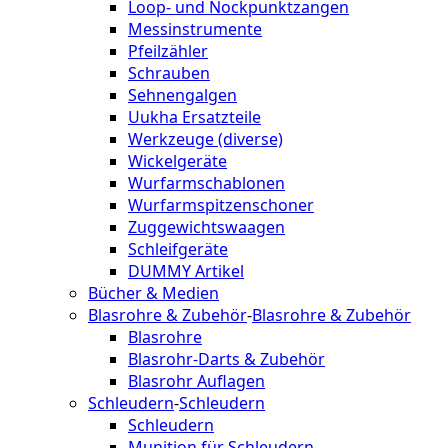
Loop- und Nockpunktzangen
Messinstrumente
Pfeilzähler
Schrauben
Sehnengalgen
Uukha Ersatzteile
Werkzeuge (diverse)
Wickelgeräte
Wurfarmschablonen
Wurfarmspitzenschoner
Zuggewichtswaagen
Schleifgeräte
DUMMY Artikel
Bücher & Medien
Blasrohre & Zubehör
-
Blasrohre & Zubehör
Blasrohre
Blasrohr-Darts & Zubehör
Blasrohr Auflagen
Schleudern
-
Schleudern
Schleudern
Munition für Schleudern