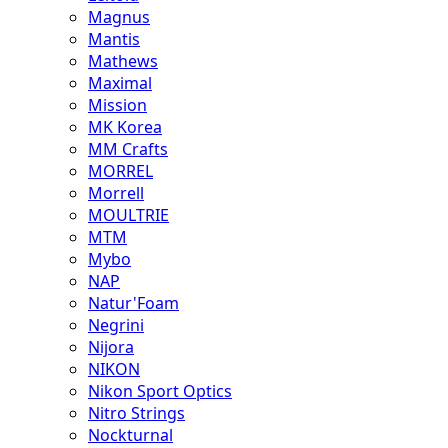
Magnus
Mantis
Mathews
Maximal
Mission
MK Korea
MM Crafts
MORREL
Morrell
MOULTRIE
MTM
Mybo
NAP
Natur'Foam
Negrini
Nijora
NIKON
Nikon Sport Optics
Nitro Strings
Nockturnal