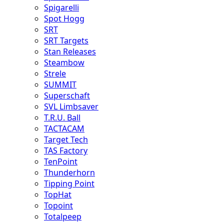
Spigarelli
Spot Hogg
SRT
SRT Targets
Stan Releases
Steambow
Strele
SUMMIT
Superschaft
SVL Limbsaver
T.R.U. Ball
TACTACAM
Target Tech
TAS Factory
TenPoint
Thunderhorn
Tipping Point
TopHat
Topoint
Totalpeep