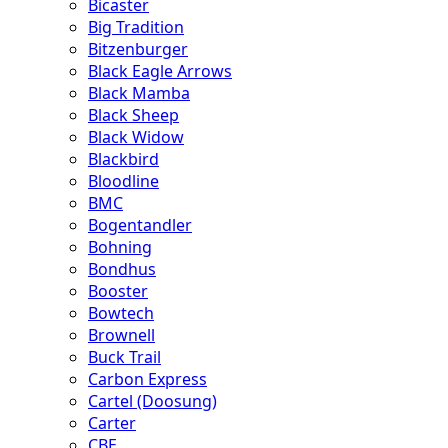
Bicaster
Big Tradition
Bitzenburger
Black Eagle Arrows
Black Mamba
Black Sheep
Black Widow
Blackbird
Bloodline
BMC
Bogentandler
Bohning
Bondhus
Booster
Bowtech
Brownell
Buck Trail
Carbon Express
Cartel (Doosung)
Carter
CBE