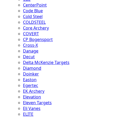
CenterPoint
Code Blue
Cold Steel
COLDSTEEL
Core Archery
COVERT
CP Bogensport
Cross-X
Danage
Decut
Delta McKenzie Targets
Diamond
Doinker
Easton
Egertec
EK Archery
Elevation
Eleven Targets
Eli Vanes
ELITE