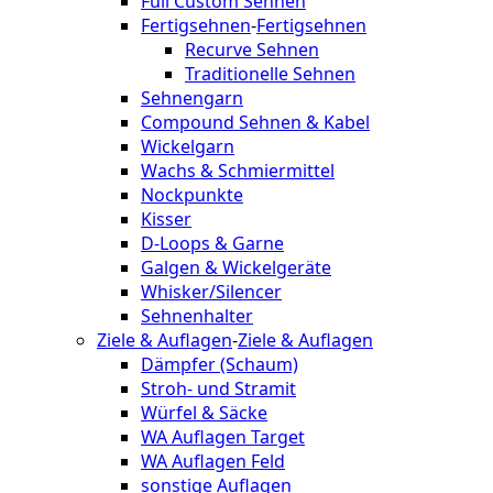
Full Custom Sehnen
Fertigsehnen
-
Fertigsehnen
Recurve Sehnen
Traditionelle Sehnen
Sehnengarn
Compound Sehnen & Kabel
Wickelgarn
Wachs & Schmiermittel
Nockpunkte
Kisser
D-Loops & Garne
Galgen & Wickelgeräte
Whisker/Silencer
Sehnenhalter
Ziele & Auflagen
-
Ziele & Auflagen
Dämpfer (Schaum)
Stroh- und Stramit
Würfel & Säcke
WA Auflagen Target
WA Auflagen Feld
sonstige Auflagen