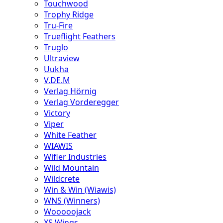
Touchwood
Trophy Ridge
Tru-Fire
Trueflight Feathers
Truglo
Ultraview
Uukha
V.DE.M
Verlag Hörnig
Verlag Vorderegger
Victory
Viper
White Feather
WIAWIS
Wifler Industries
Wild Mountain
Wildcrete
Win & Win (Wiawis)
WNS (Winners)
Wooooojack
XS Wings