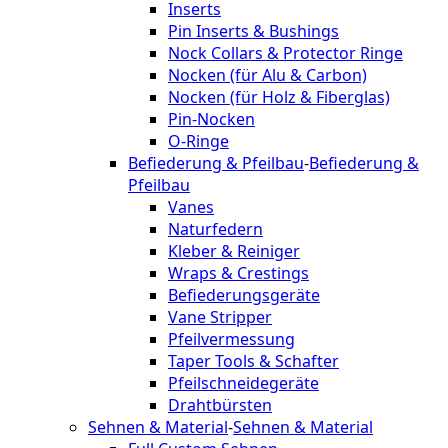
Inserts
Pin Inserts & Bushings
Nock Collars & Protector Ringe
Nocken (für Alu & Carbon)
Nocken (für Holz & Fiberglas)
Pin-Nocken
O-Ringe
Befiederung & Pfeilbau
-
Befiederung &
Pfeilbau
Vanes
Naturfedern
Kleber & Reiniger
Wraps & Crestings
Befiederungsgeräte
Vane Stripper
Pfeilvermessung
Taper Tools & Schafter
Pfeilschneidegeräte
Drahtbürsten
Sehnen & Material
-
Sehnen & Material