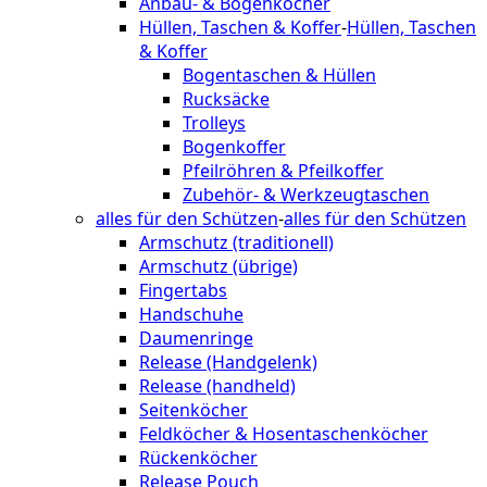
Anbau- & Bogenköcher
Hüllen, Taschen & Koffer
-
Hüllen, Taschen
& Koffer
Bogentaschen & Hüllen
Rucksäcke
Trolleys
Bogenkoffer
Pfeilröhren & Pfeilkoffer
Zubehör- & Werkzeugtaschen
alles für den Schützen
-
alles für den Schützen
Armschutz (traditionell)
Armschutz (übrige)
Fingertabs
Handschuhe
Daumenringe
Release (Handgelenk)
Release (handheld)
Seitenköcher
Feldköcher & Hosentaschenköcher
Rückenköcher
Release Pouch