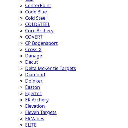
CenterPoint
Code Blue
Cold Steel
COLDSTEEL
Core Archery
COVERT
CP Bogensport
Cross-X
Danage
Decut
Delta McKenzie Targets
Diamond
Doinker
Easton
Egertec
EK Archery
Elevation
Eleven Targets
Eli Vanes
ELITE