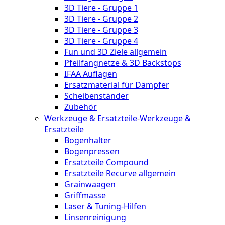
3D Tiere - Gruppe 1
3D Tiere - Gruppe 2
3D Tiere - Gruppe 3
3D Tiere - Gruppe 4
Fun und 3D Ziele allgemein
Pfeilfangnetze & 3D Backstops
IFAA Auflagen
Ersatzmaterial für Dämpfer
Scheibenständer
Zubehör
Werkzeuge & Ersatzteile
-
Werkzeuge &
Ersatzteile
Bogenhalter
Bogenpressen
Ersatzteile Compound
Ersatzteile Recurve allgemein
Grainwaagen
Griffmasse
Laser & Tuning-Hilfen
Linsenreinigung