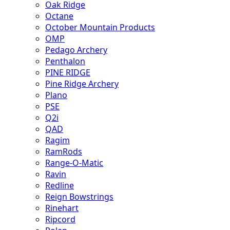
Oak Ridge
Octane
October Mountain Products
OMP
Pedago Archery
Penthalon
PINE RIDGE
Pine Ridge Archery
Plano
PSE
Q2i
QAD
Ragim
RamRods
Range-O-Matic
Ravin
Redline
Reign Bowstrings
Rinehart
Ripcord