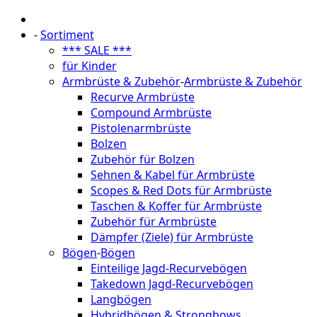
-
Sortiment
*** SALE ***
für Kinder
Armbrüste & Zubehör
-
Armbrüste & Zubehör
Recurve Armbrüste
Compound Armbrüste
Pistolenarmbrüste
Bolzen
Zubehör für Bolzen
Sehnen & Kabel für Armbrüste
Scopes & Red Dots für Armbrüste
Taschen & Koffer für Armbrüste
Zubehör für Armbrüste
Dämpfer (Ziele) für Armbrüste
Bögen
-
Bögen
Einteilige Jagd-Recurvebögen
Takedown Jagd-Recurvebögen
Langbögen
Hybridbögen & Strongbows