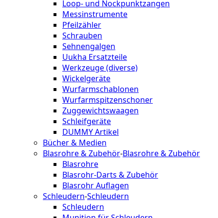
Loop- und Nockpunktzangen
Messinstrumente
Pfeilzähler
Schrauben
Sehnengalgen
Uukha Ersatzteile
Werkzeuge (diverse)
Wickelgeräte
Wurfarmschablonen
Wurfarmspitzenschoner
Zuggewichtswaagen
Schleifgeräte
DUMMY Artikel
Bücher & Medien
Blasrohre & Zubehör
-
Blasrohre & Zubehör
Blasrohre
Blasrohr-Darts & Zubehör
Blasrohr Auflagen
Schleudern
-
Schleudern
Schleudern
Munition für Schleudern