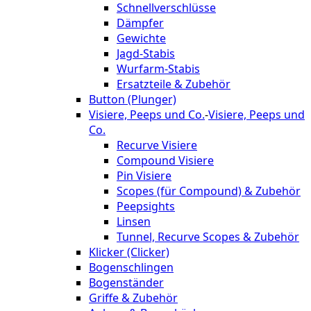
Schnellverschlüsse
Dämpfer
Gewichte
Jagd-Stabis
Wurfarm-Stabis
Ersatzteile & Zubehör
Button (Plunger)
Visiere, Peeps und Co.
-
Visiere, Peeps und
Co.
Recurve Visiere
Compound Visiere
Pin Visiere
Scopes (für Compound) & Zubehör
Peepsights
Linsen
Tunnel, Recurve Scopes & Zubehör
Klicker (Clicker)
Bogenschlingen
Bogenständer
Griffe & Zubehör