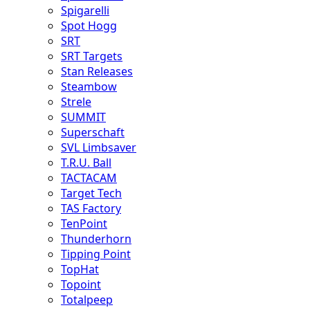
Spigarelli
Spot Hogg
SRT
SRT Targets
Stan Releases
Steambow
Strele
SUMMIT
Superschaft
SVL Limbsaver
T.R.U. Ball
TACTACAM
Target Tech
TAS Factory
TenPoint
Thunderhorn
Tipping Point
TopHat
Topoint
Totalpeep