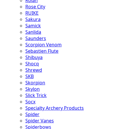
Rolan
Rose City
RUIKE
Sakura
Samick
Sanlida
Saunders
Scorpion Venom
Sebastien Flute
Shibuya
Shocq
Shrewd
SKB
Skorpion
Skylon
Slick Trick
Socx
Specialty Archery Products
Spider
Spider Vanes
Spiderbows