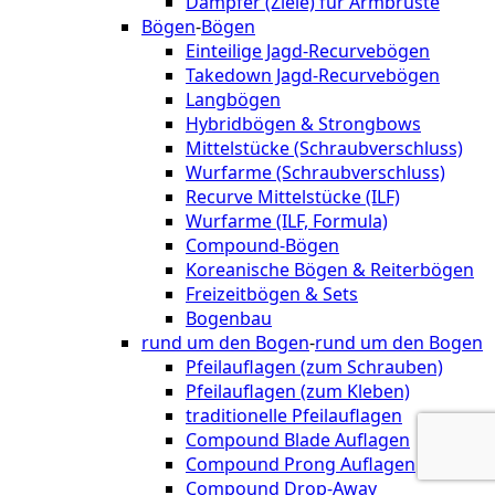
Dämpfer (Ziele) für Armbrüste
Bögen
-
Bögen
Einteilige Jagd-Recurvebögen
Takedown Jagd-Recurvebögen
Langbögen
Hybridbögen & Strongbows
Mittelstücke (Schraubverschluss)
Wurfarme (Schraubverschluss)
Recurve Mittelstücke (ILF)
Wurfarme (ILF, Formula)
Compound-Bögen
Koreanische Bögen & Reiterbögen
Freizeitbögen & Sets
Bogenbau
rund um den Bogen
-
rund um den Bogen
Pfeilauflagen (zum Schrauben)
Pfeilauflagen (zum Kleben)
traditionelle Pfeilauflagen
Compound Blade Auflagen
Compound Prong Auflagen
Compound Drop-Away