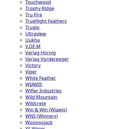
Touchwood
Trophy Ridge
Tru-Fire
Trueflight Feathers
Truglo
Ultraview
Uukha
V.DE.M
Verlag Hörnig
Verlag Vorderegger
Victory
Viper
White Feather
WIAWIS
Wifler Industries
Wild Mountain
Wildcrete
Win & Win (Wiawis)
WNS (Winners)
Wooooojack
XS Wings