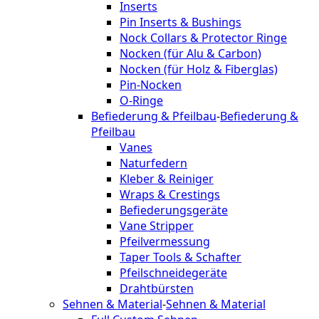
Inserts
Pin Inserts & Bushings
Nock Collars & Protector Ringe
Nocken (für Alu & Carbon)
Nocken (für Holz & Fiberglas)
Pin-Nocken
O-Ringe
Befiederung & Pfeilbau
-
Befiederung &
Pfeilbau
Vanes
Naturfedern
Kleber & Reiniger
Wraps & Crestings
Befiederungsgeräte
Vane Stripper
Pfeilvermessung
Taper Tools & Schafter
Pfeilschneidegeräte
Drahtbürsten
Sehnen & Material
-
Sehnen & Material