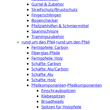
Gürtel & Zubehör
Streifschutz/Brustschutz
Fingerschlingen
Bogenchecker
Pfeilziehhilfen & Schmiermittel
Spannschnüre
Trainingszubehör
rund um den Pfeil
-
rund um den Pfeil
Fertigpfeile: Carbon
Fiberglas-Pfeile
Fertigpfeile: Holz
Schäfte: Carbon
Schäfte: Alu/Carbon
Schäfte: Alu
Schäfte: Holz
Pfeilkomponenten
-
Pfeilkomponenten
Einschraubspitzen
Klebespitzen
Broadheads
Spitzen für Holzpfeile