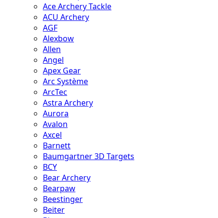
Ace Archery Tackle
ACU Archery
AGF
Alexbow
Allen
Angel
Apex Gear
Arc Système
ArcTec
Astra Archery
Aurora
Avalon
Axcel
Barnett
Baumgartner 3D Targets
BCY
Bear Archery
Bearpaw
Beestinger
Beiter