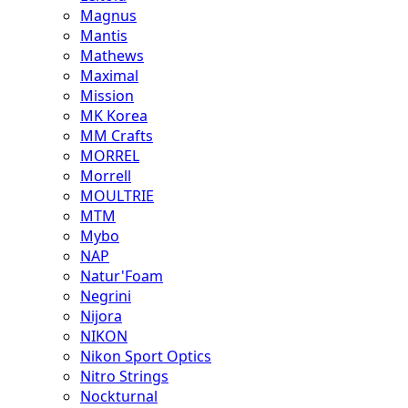
Magnus
Mantis
Mathews
Maximal
Mission
MK Korea
MM Crafts
MORREL
Morrell
MOULTRIE
MTM
Mybo
NAP
Natur'Foam
Negrini
Nijora
NIKON
Nikon Sport Optics
Nitro Strings
Nockturnal