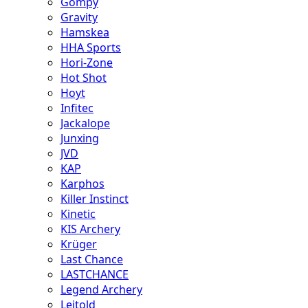
Gompy
Gravity
Hamskea
HHA Sports
Hori-Zone
Hot Shot
Hoyt
Infitec
Jackalope
Junxing
JVD
KAP
Karphos
Killer Instinct
Kinetic
KIS Archery
Krüger
Last Chance
LASTCHANCE
Legend Archery
Leitold