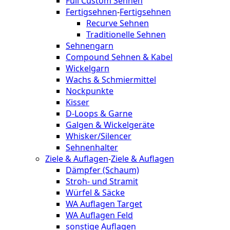
Full Custom Sehnen
Fertigsehnen
-
Fertigsehnen
Recurve Sehnen
Traditionelle Sehnen
Sehnengarn
Compound Sehnen & Kabel
Wickelgarn
Wachs & Schmiermittel
Nockpunkte
Kisser
D-Loops & Garne
Galgen & Wickelgeräte
Whisker/Silencer
Sehnenhalter
Ziele & Auflagen
-
Ziele & Auflagen
Dämpfer (Schaum)
Stroh- und Stramit
Würfel & Säcke
WA Auflagen Target
WA Auflagen Feld
sonstige Auflagen