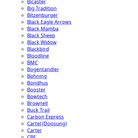
Bicaster
Big Tradition
Bitzenburger
Black Eagle Arrows
Black Mamba
Black Sheep
Black Widow
Blackbird
Bloodline
BMC
Bogentandler
Bohning
Bondhus
Booster
Bowtech
Brownell
Buck Trail
Carbon Express
Cartel (Doosung)
Carter
CBE