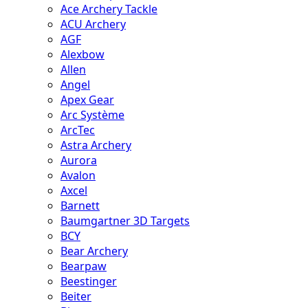
Ace Archery Tackle
ACU Archery
AGF
Alexbow
Allen
Angel
Apex Gear
Arc Système
ArcTec
Astra Archery
Aurora
Avalon
Axcel
Barnett
Baumgartner 3D Targets
BCY
Bear Archery
Bearpaw
Beestinger
Beiter