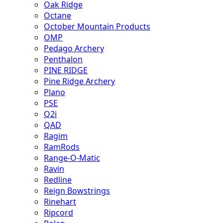
Oak Ridge
Octane
October Mountain Products
OMP
Pedago Archery
Penthalon
PINE RIDGE
Pine Ridge Archery
Plano
PSE
Q2i
QAD
Ragim
RamRods
Range-O-Matic
Ravin
Redline
Reign Bowstrings
Rinehart
Ripcord