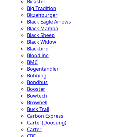
Bicaster
Big Tradition
Bitzenburger
Black Eagle Arrows
Black Mamba
Black Sheep
Black Widow
Blackbird
Bloodline
BMC
Bogentandler
Bohning
Bondhus
Booster
Bowtech
Brownell
Buck Trail
Carbon Express
Cartel (Doosung)
Carter
CBE