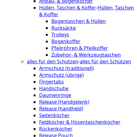
Anbau- & Bogenköcher
Hüllen, Taschen & Koffer
-
Hüllen, Taschen
& Koffer
Bogentaschen & Hüllen
Rucksäcke
Trolleys
Bogenkoffer
Pfeilröhren & Pfeilkoffer
Zubehör- & Werkzeugtaschen
alles für den Schützen
-
alles für den Schützen
Armschutz (traditionell)
Armschutz (übrige)
Fingertabs
Handschuhe
Daumenringe
Release (Handgelenk)
Release (handheld)
Seitenköcher
Feldköcher & Hosentaschenköcher
Rückenköcher
Release Pouch