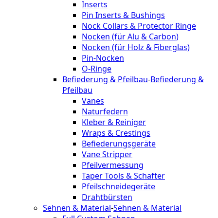
Inserts
Pin Inserts & Bushings
Nock Collars & Protector Ringe
Nocken (für Alu & Carbon)
Nocken (für Holz & Fiberglas)
Pin-Nocken
O-Ringe
Befiederung & Pfeilbau
-
Befiederung &
Pfeilbau
Vanes
Naturfedern
Kleber & Reiniger
Wraps & Crestings
Befiederungsgeräte
Vane Stripper
Pfeilvermessung
Taper Tools & Schafter
Pfeilschneidegeräte
Drahtbürsten
Sehnen & Material
-
Sehnen & Material