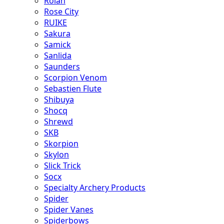
Rolan
Rose City
RUIKE
Sakura
Samick
Sanlida
Saunders
Scorpion Venom
Sebastien Flute
Shibuya
Shocq
Shrewd
SKB
Skorpion
Skylon
Slick Trick
Socx
Specialty Archery Products
Spider
Spider Vanes
Spiderbows