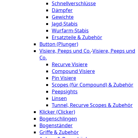
Schnellverschlüsse
Dämpfer
Gewichte
Jagd-Stabis
Wurfarm-Stabis
Ersatzteile & Zubehör
Button (Plunger)
Visiere, Peeps und Co.
-
Visiere, Peeps und
Co.
Recurve Visiere
Compound Visiere
Pin Visiere
Scopes (für Compound) & Zubehör
Peepsights
Linsen
Tunnel, Recurve Scopes & Zubehör
Klicker (Clicker)
Bogenschlingen
Bogenständer
Griffe & Zubehör