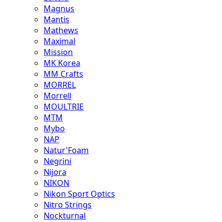
Magnus
Mantis
Mathews
Maximal
Mission
MK Korea
MM Crafts
MORREL
Morrell
MOULTRIE
MTM
Mybo
NAP
Natur'Foam
Negrini
Nijora
NIKON
Nikon Sport Optics
Nitro Strings
Nockturnal