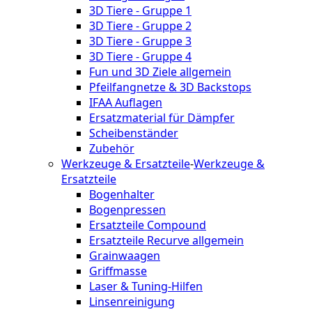
3D Tiere - Gruppe 1
3D Tiere - Gruppe 2
3D Tiere - Gruppe 3
3D Tiere - Gruppe 4
Fun und 3D Ziele allgemein
Pfeilfangnetze & 3D Backstops
IFAA Auflagen
Ersatzmaterial für Dämpfer
Scheibenständer
Zubehör
Werkzeuge & Ersatzteile
-
Werkzeuge &
Ersatzteile
Bogenhalter
Bogenpressen
Ersatzteile Compound
Ersatzteile Recurve allgemein
Grainwaagen
Griffmasse
Laser & Tuning-Hilfen
Linsenreinigung