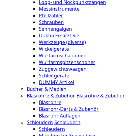
Loop- und Nockpunktzangen
Messinstrumente
Pfeilzähler
Schrauben
Sehnengalgen
Uukha Ersatzteile
Werkzeuge (diverse)
Wickelgeräte
Wurfarmschablonen
Wurfarmspitzenschoner
Zuggewichtswaagen
Schleifgeräte
DUMMY Artikel
Bücher & Medien
Blasrohre & Zubehör
-
Blasrohre & Zubehör
Blasrohre
Blasrohr-Darts & Zubehör
Blasrohr Auflagen
Schleudern
-
Schleudern
Schleudern
Munition für Schleudern