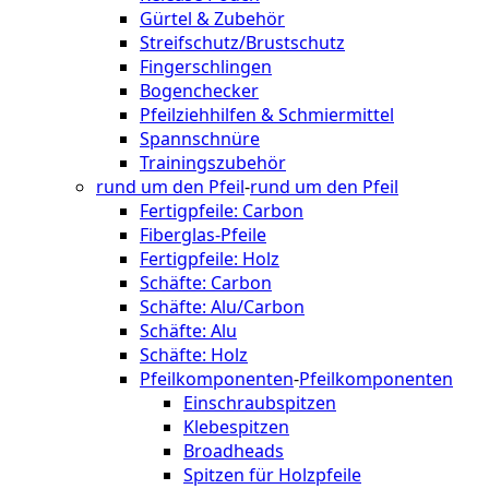
Gürtel & Zubehör
Streifschutz/Brustschutz
Fingerschlingen
Bogenchecker
Pfeilziehhilfen & Schmiermittel
Spannschnüre
Trainingszubehör
rund um den Pfeil
-
rund um den Pfeil
Fertigpfeile: Carbon
Fiberglas-Pfeile
Fertigpfeile: Holz
Schäfte: Carbon
Schäfte: Alu/Carbon
Schäfte: Alu
Schäfte: Holz
Pfeilkomponenten
-
Pfeilkomponenten
Einschraubspitzen
Klebespitzen
Broadheads
Spitzen für Holzpfeile