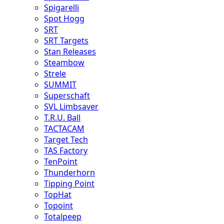
Spigarelli
Spot Hogg
SRT
SRT Targets
Stan Releases
Steambow
Strele
SUMMIT
Superschaft
SVL Limbsaver
T.R.U. Ball
TACTACAM
Target Tech
TAS Factory
TenPoint
Thunderhorn
Tipping Point
TopHat
Topoint
Totalpeep