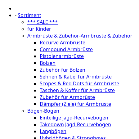
-
Sortiment
*** SALE ***
für Kinder
Armbrüste & Zubehör
-
Armbrüste & Zubehör
Recurve Armbrüste
Compound Armbrüste
Pistolenarmbrüste
Bolzen
Zubehör für Bolzen
Sehnen & Kabel für Armbrüste
Scopes & Red Dots für Armbrüste
Taschen & Koffer für Armbrüste
Zubehör für Armbrüste
Dämpfer (Ziele) für Armbrüste
Bögen
-
Bögen
Einteilige Jagd-Recurvebögen
Takedown Jagd-Recurvebögen
Langbögen
Hybridbögen & Strongbows