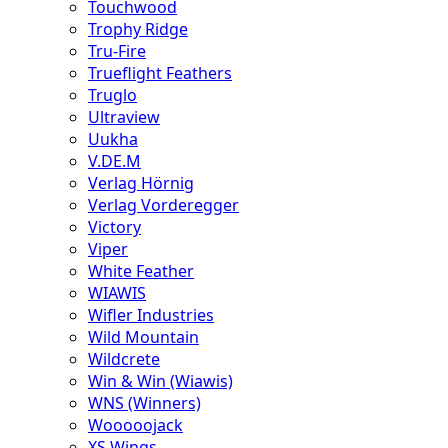
Touchwood
Trophy Ridge
Tru-Fire
Trueflight Feathers
Truglo
Ultraview
Uukha
V.DE.M
Verlag Hörnig
Verlag Vorderegger
Victory
Viper
White Feather
WIAWIS
Wifler Industries
Wild Mountain
Wildcrete
Win & Win (Wiawis)
WNS (Winners)
Wooooojack
XS Wings