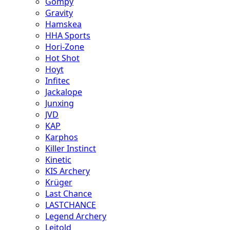
Gompy
Gravity
Hamskea
HHA Sports
Hori-Zone
Hot Shot
Hoyt
Infitec
Jackalope
Junxing
JVD
KAP
Karphos
Killer Instinct
Kinetic
KIS Archery
Krüger
Last Chance
LASTCHANCE
Legend Archery
Leitold