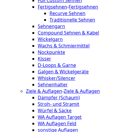
Full Custom Sehnen
Fertigsehnen
-
Fertigsehnen
Recurve Sehnen
Traditionelle Sehnen
Sehnengarn
Compound Sehnen & Kabel
Wickelgarn
Wachs & Schmiermittel
Nockpunkte
Kisser
D-Loops & Garne
Galgen & Wickelgeräte
Whisker/Silencer
Sehnenhalter
Ziele & Auflagen
-
Ziele & Auflagen
Dämpfer (Schaum)
Stroh- und Stramit
Würfel & Säcke
WA Auflagen Target
WA Auflagen Feld
sonstige Auflagen