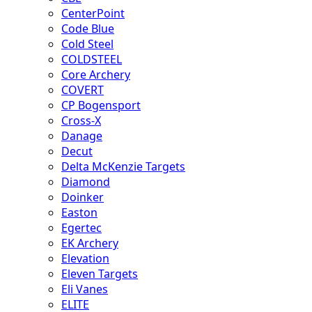
CenterPoint
Code Blue
Cold Steel
COLDSTEEL
Core Archery
COVERT
CP Bogensport
Cross-X
Danage
Decut
Delta McKenzie Targets
Diamond
Doinker
Easton
Egertec
EK Archery
Elevation
Eleven Targets
Eli Vanes
ELITE