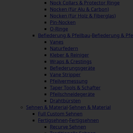
Nock Collars & Protector Ringe
Nocken (für Alu & Carbon)
Nocken (für Holz & Fiberglas)
Pin-Nocken
O-Ringe
Befiederung & Pfeilbau
-
Befiederung & Pfe
Vanes
Naturfedern
Kleber & Reiniger
Wraps & Crestings
Befiederungsgeräte
Vane Stripper
Pfeilvermessung
Taper Tools & Schafter
Pfeilschneidegeräte
Drahtbürsten
Sehnen & Material
-
Sehnen & Material
Full Custom Sehnen
Fertigsehnen
-
Fertigsehnen
Recurve Sehnen