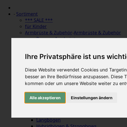
-
Sortiment
*** SALE ***
für Kinder
Armbrüste & Zubehör
-
Armbrüste & Zubehör
Recurve Armbrüste
Compound Armbrüste
Pistolenarmbrüste
Ihre Privatsphäre ist uns wicht
Bolzen
Zubehör für Bolzen
Sehnen & Kabel für Armbrüste
Diese Website verwendet Cookies und Targeting
Scopes & Red Dots für Armbrüste
besser an Ihre Bedürfnisse anzupassen. Diese
Taschen & Koffer für Armbrüste
kommen oder um unsere Website weiter zu ent
Zubehör für Armbrüste
Dämpfer (Ziele) für Armbrüste
Alle akzeptieren
Einstellungen ändern
Bögen
-
Bögen
Einteilige Jagd-Recurvebögen
Takedown Jagd-Recurvebögen
Langbögen
Hybridbögen & Strongbows