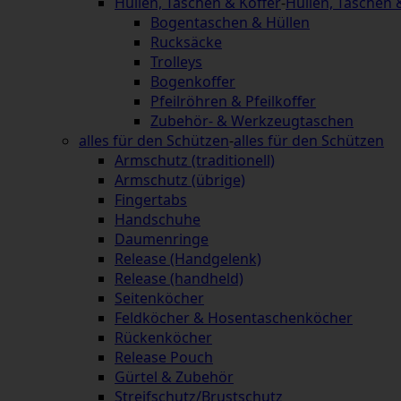
Hüllen, Taschen & Koffer
-
Hüllen, Taschen 
Bogentaschen & Hüllen
Rucksäcke
Trolleys
Bogenkoffer
Pfeilröhren & Pfeilkoffer
Zubehör- & Werkzeugtaschen
alles für den Schützen
-
alles für den Schützen
Armschutz (traditionell)
Armschutz (übrige)
Fingertabs
Handschuhe
Daumenringe
Release (Handgelenk)
Release (handheld)
Seitenköcher
Feldköcher & Hosentaschenköcher
Rückenköcher
Release Pouch
Gürtel & Zubehör
Streifschutz/Brustschutz