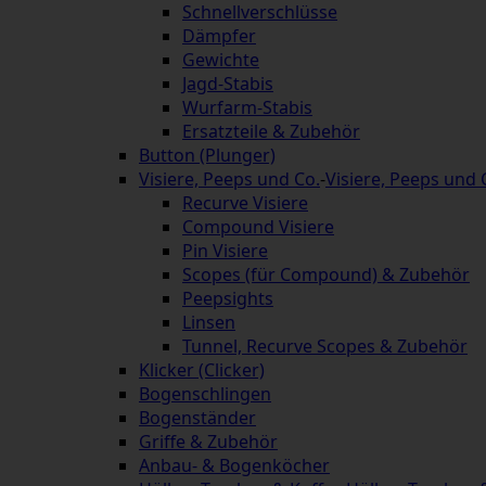
Schnellverschlüsse
Dämpfer
Gewichte
Jagd-Stabis
Wurfarm-Stabis
Ersatzteile & Zubehör
Button (Plunger)
Visiere, Peeps und Co.
-
Visiere, Peeps und 
Recurve Visiere
Compound Visiere
Pin Visiere
Scopes (für Compound) & Zubehör
Peepsights
Linsen
Tunnel, Recurve Scopes & Zubehör
Klicker (Clicker)
Bogenschlingen
Bogenständer
Griffe & Zubehör
Anbau- & Bogenköcher