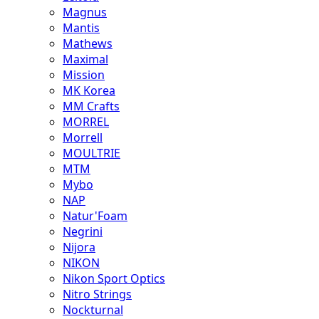
Magnus
Mantis
Mathews
Maximal
Mission
MK Korea
MM Crafts
MORREL
Morrell
MOULTRIE
MTM
Mybo
NAP
Natur'Foam
Negrini
Nijora
NIKON
Nikon Sport Optics
Nitro Strings
Nockturnal