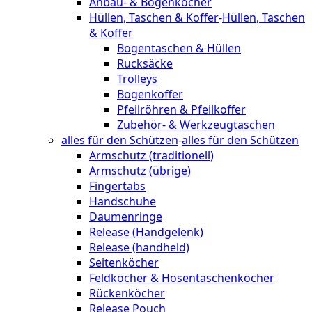
Anbau- & Bogenköcher
Hüllen, Taschen & Koffer
-
Hüllen, Taschen
& Koffer
Bogentaschen & Hüllen
Rucksäcke
Trolleys
Bogenkoffer
Pfeilröhren & Pfeilkoffer
Zubehör- & Werkzeugtaschen
alles für den Schützen
-
alles für den Schützen
Armschutz (traditionell)
Armschutz (übrige)
Fingertabs
Handschuhe
Daumenringe
Release (Handgelenk)
Release (handheld)
Seitenköcher
Feldköcher & Hosentaschenköcher
Rückenköcher
Release Pouch