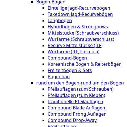
Bögen
-
Bögen
Einteilige Jagd-Recurvebögen
Takedown Jagd-Recurvebögen
Langbögen
Hybridbögen & Strongbows
Mittelstücke (Schraubverschluss)
Wurfarme (Schraubverschluss)
Recurve Mittelstücke (ILF)
Wurfarme (ILF, Formula)
Compound-Bögen
Koreanische Bögen & Reiterbögen
Freizeitbögen & Sets
Bogenbau
rund um den Bogen
-
rund um den Bogen
Pfeilauflagen (zum Schrauben)
Pfeilauflagen (zum Kleben)
traditionelle Pfeilauflagen
Compound Blade Auflagen
Compound Prong Auflagen
Compound Drop-Away
Pfeilauflagen