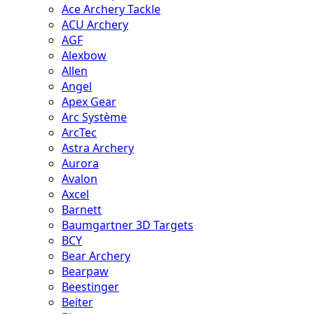
Ace Archery Tackle
ACU Archery
AGF
Alexbow
Allen
Angel
Apex Gear
Arc Système
ArcTec
Astra Archery
Aurora
Avalon
Axcel
Barnett
Baumgartner 3D Targets
BCY
Bear Archery
Bearpaw
Beestinger
Beiter