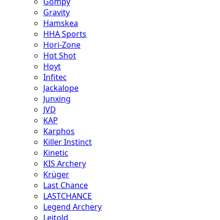
Gompy
Gravity
Hamskea
HHA Sports
Hori-Zone
Hot Shot
Hoyt
Infitec
Jackalope
Junxing
JVD
KAP
Karphos
Killer Instinct
Kinetic
KIS Archery
Krüger
Last Chance
LASTCHANCE
Legend Archery
Leitold