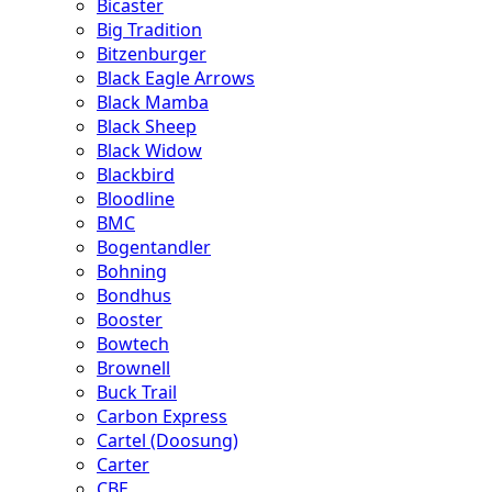
Bicaster
Big Tradition
Bitzenburger
Black Eagle Arrows
Black Mamba
Black Sheep
Black Widow
Blackbird
Bloodline
BMC
Bogentandler
Bohning
Bondhus
Booster
Bowtech
Brownell
Buck Trail
Carbon Express
Cartel (Doosung)
Carter
CBE