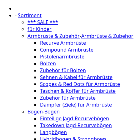
-
Sortiment
*** SALE ***
für Kinder
Armbrüste & Zubehör
-
Armbrüste & Zubehör
Recurve Armbrüste
Compound Armbrüste
Pistolenarmbrüste
Bolzen
Zubehör für Bolzen
Sehnen & Kabel für Armbrüste
Scopes & Red Dots für Armbrüste
Taschen & Koffer für Armbrüste
Zubehör für Armbrüste
Dämpfer (Ziele) für Armbrüste
Bögen
-
Bögen
Einteilige Jagd-Recurvebögen
Takedown Jagd-Recurvebögen
Langbögen
Hybridbögen & Strongbows