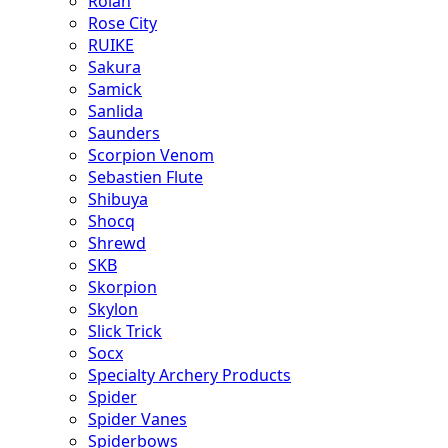
Rolan
Rose City
RUIKE
Sakura
Samick
Sanlida
Saunders
Scorpion Venom
Sebastien Flute
Shibuya
Shocq
Shrewd
SKB
Skorpion
Skylon
Slick Trick
Socx
Specialty Archery Products
Spider
Spider Vanes
Spiderbows