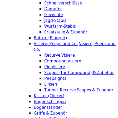
Schnellverschlüsse
Dämpfer
Gewichte
Jagd-Stabis
Wurfarm-Stabis
Ersatzteile & Zubehör
Button (Plunger)
Visiere, Peeps und Co.
-
Visiere, Peeps und
Co.
Recurve Visiere
Compound Visiere
Pin Visiere
Scopes (für Compound) & Zubehör
Peepsights
Linsen
Tunnel, Recurve Scopes & Zubehör
Klicker (Clicker)
Bogenschlingen
Bogenständer
Griffe & Zubehör