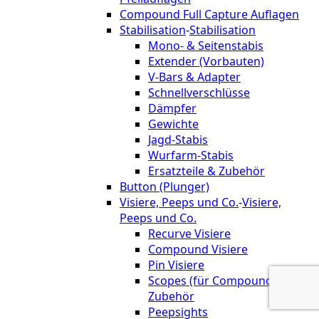
Compound Full Capture Auflagen
Stabilisation
-
Stabilisation
Mono- & Seitenstabis
Extender (Vorbauten)
V-Bars & Adapter
Schnellverschlüsse
Dämpfer
Gewichte
Jagd-Stabis
Wurfarm-Stabis
Ersatzteile & Zubehör
Button (Plunger)
Visiere, Peeps und Co.
-
Visiere,
Peeps und Co.
Recurve Visiere
Compound Visiere
Pin Visiere
Scopes (für Compound) &
Zubehör
Peepsights