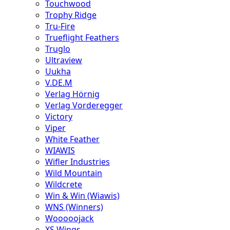
Touchwood
Trophy Ridge
Tru-Fire
Trueflight Feathers
Truglo
Ultraview
Uukha
V.DE.M
Verlag Hörnig
Verlag Vorderegger
Victory
Viper
White Feather
WIAWIS
Wifler Industries
Wild Mountain
Wildcrete
Win & Win (Wiawis)
WNS (Winners)
Wooooojack
XS Wings