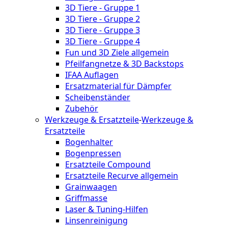
3D Tiere - Gruppe 1
3D Tiere - Gruppe 2
3D Tiere - Gruppe 3
3D Tiere - Gruppe 4
Fun und 3D Ziele allgemein
Pfeilfangnetze & 3D Backstops
IFAA Auflagen
Ersatzmaterial für Dämpfer
Scheibenständer
Zubehör
Werkzeuge & Ersatzteile
-
Werkzeuge &
Ersatzteile
Bogenhalter
Bogenpressen
Ersatzteile Compound
Ersatzteile Recurve allgemein
Grainwaagen
Griffmasse
Laser & Tuning-Hilfen
Linsenreinigung