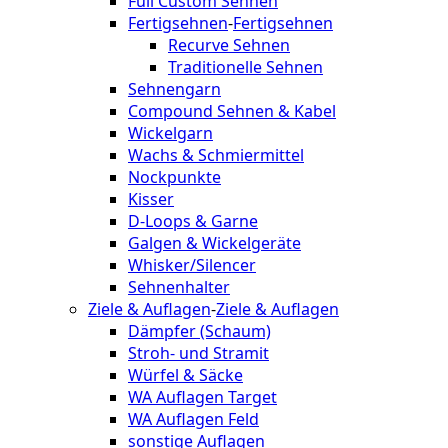
Full Custom Sehnen
Fertigsehnen
-
Fertigsehnen
Recurve Sehnen
Traditionelle Sehnen
Sehnengarn
Compound Sehnen & Kabel
Wickelgarn
Wachs & Schmiermittel
Nockpunkte
Kisser
D-Loops & Garne
Galgen & Wickelgeräte
Whisker/Silencer
Sehnenhalter
Ziele & Auflagen
-
Ziele & Auflagen
Dämpfer (Schaum)
Stroh- und Stramit
Würfel & Säcke
WA Auflagen Target
WA Auflagen Feld
sonstige Auflagen