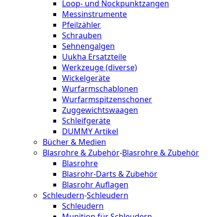
Loop- und Nockpunktzangen
Messinstrumente
Pfeilzähler
Schrauben
Sehnengalgen
Uukha Ersatzteile
Werkzeuge (diverse)
Wickelgeräte
Wurfarmschablonen
Wurfarmspitzenschoner
Zuggewichtswaagen
Schleifgeräte
DUMMY Artikel
Bücher & Medien
Blasrohre & Zubehör
-
Blasrohre & Zubehör
Blasrohre
Blasrohr-Darts & Zubehör
Blasrohr Auflagen
Schleudern
-
Schleudern
Schleudern
Munition für Schleudern