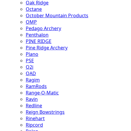
Oak Ridge
Octane
October Mountain Products
OMP
Pedago Archery
Penthalon
PINE RIDGE
Pine Ridge Archery
Plano
PSE
Q2i
QAD
Ragim
RamRods
Range-O-Matic
Ravin
Redline
Reign Bowstrings
Rinehart
Ripcord