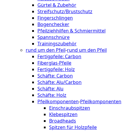
Gürtel & Zubehör
Streifschutz/Brustschutz
Fingerschlingen
Bogenchecker
Pfeilziehhilfen & Schmiermittel
Spannschnüre
Trainingszubehör
rund um den Pfeil
-
rund um den Pfeil
Fertigpfeile: Carbon
Fiberglas-Pfeile
Fertigpfeile: Holz
Schäfte: Carbon
Schäfte: Alu/Carbon
Schäfte: Alu
Schäfte: Holz
Pfeilkomponenten
-
Pfeilkomponenten
Einschraubspitzen
Klebespitzen
Broadheads
Spitzen für Holzpfeile