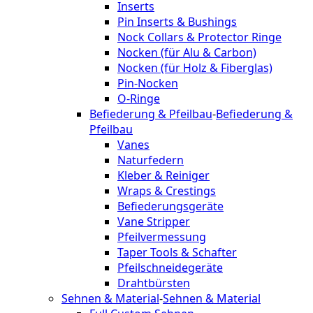
Inserts
Pin Inserts & Bushings
Nock Collars & Protector Ringe
Nocken (für Alu & Carbon)
Nocken (für Holz & Fiberglas)
Pin-Nocken
O-Ringe
Befiederung & Pfeilbau
-
Befiederung &
Pfeilbau
Vanes
Naturfedern
Kleber & Reiniger
Wraps & Crestings
Befiederungsgeräte
Vane Stripper
Pfeilvermessung
Taper Tools & Schafter
Pfeilschneidegeräte
Drahtbürsten
Sehnen & Material
-
Sehnen & Material