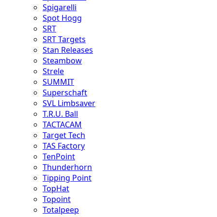
Spigarelli
Spot Hogg
SRT
SRT Targets
Stan Releases
Steambow
Strele
SUMMIT
Superschaft
SVL Limbsaver
T.R.U. Ball
TACTACAM
Target Tech
TAS Factory
TenPoint
Thunderhorn
Tipping Point
TopHat
Topoint
Totalpeep