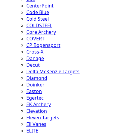
CenterPoint
Code Blue
Cold Steel
COLDSTEEL
Core Archery
COVERT
CP Bogensport
Cross-X
Danage
Decut
Delta McKenzie Targets
Diamond
Doinker
Easton
Egertec
EK Archery
Elevation
Eleven Targets
Eli Vanes
ELITE