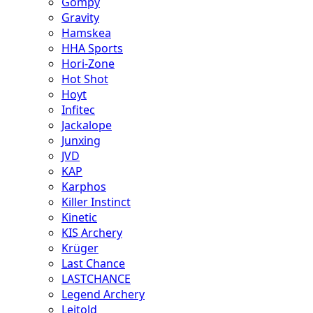
Gompy
Gravity
Hamskea
HHA Sports
Hori-Zone
Hot Shot
Hoyt
Infitec
Jackalope
Junxing
JVD
KAP
Karphos
Killer Instinct
Kinetic
KIS Archery
Krüger
Last Chance
LASTCHANCE
Legend Archery
Leitold