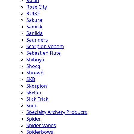
Rolan
Rose City
RUIKE
Sakura
Samick
Sanlida
Saunders
Scorpion Venom
Sebastien Flute
Shibuya
Shocq
Shrewd
SKB
Skorpion
Skylon
Slick Trick
Socx
Specialty Archery Products
Spider
Spider Vanes
Spiderbows