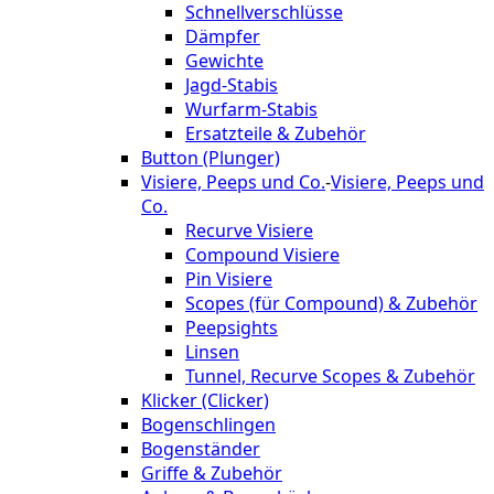
Schnellverschlüsse
Dämpfer
Gewichte
Jagd-Stabis
Wurfarm-Stabis
Ersatzteile & Zubehör
Button (Plunger)
Visiere, Peeps und Co.
-
Visiere, Peeps und
Co.
Recurve Visiere
Compound Visiere
Pin Visiere
Scopes (für Compound) & Zubehör
Peepsights
Linsen
Tunnel, Recurve Scopes & Zubehör
Klicker (Clicker)
Bogenschlingen
Bogenständer
Griffe & Zubehör