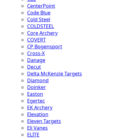
CenterPoint
Code Blue
Cold Steel
COLDSTEEL
Core Archery
COVERT
CP Bogensport
Cross-X
Danage
Decut
Delta McKenzie Targets
Diamond
Doinker
Easton
Egertec
EK Archery
Elevation
Eleven Targets
Eli Vanes
ELITE