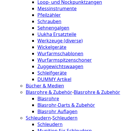
Loop- und Nockpunktzangen
Messinstrumente
Pfeilzähler
Schrauben
Sehnengalgen
Uukha Ersatzteile
Werkzeuge (diverse)
Wickelgeräte
Wurfarmschablonen
Wurfarmspitzenschoner
Zuggewichtswaagen
Schleifgeräte
DUMMY Artikel
Bücher & Medien
Blasrohre & Zubehör
-
Blasrohre & Zubehör
Blasrohre
Blasrohr-Darts & Zubehör
Blasrohr Auflagen
Schleudern
-
Schleudern
Schleudern
Munition für Schleudern