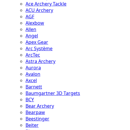
Ace Archery Tackle
ACU Archery
AGF
Alexbow
Allen
Angel
Apex Gear
Arc Système
ArcTec
Astra Archery
Aurora
Avalon
Axcel
Barnett
Baumgartner 3D Targets
BCY
Bear Archery
Bearpaw
Beestinger
Beiter