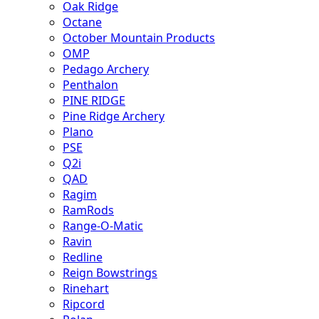
Oak Ridge
Octane
October Mountain Products
OMP
Pedago Archery
Penthalon
PINE RIDGE
Pine Ridge Archery
Plano
PSE
Q2i
QAD
Ragim
RamRods
Range-O-Matic
Ravin
Redline
Reign Bowstrings
Rinehart
Ripcord