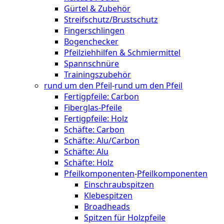
Gürtel & Zubehör
Streifschutz/Brustschutz
Fingerschlingen
Bogenchecker
Pfeilziehhilfen & Schmiermittel
Spannschnüre
Trainingszubehör
rund um den Pfeil
-
rund um den Pfeil
Fertigpfeile: Carbon
Fiberglas-Pfeile
Fertigpfeile: Holz
Schäfte: Carbon
Schäfte: Alu/Carbon
Schäfte: Alu
Schäfte: Holz
Pfeilkomponenten
-
Pfeilkomponenten
Einschraubspitzen
Klebespitzen
Broadheads
Spitzen für Holzpfeile