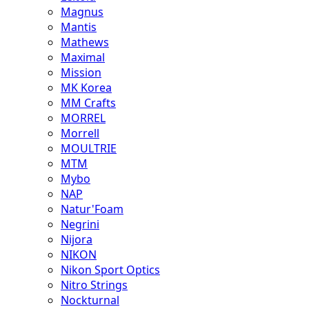
Magnus
Mantis
Mathews
Maximal
Mission
MK Korea
MM Crafts
MORREL
Morrell
MOULTRIE
MTM
Mybo
NAP
Natur'Foam
Negrini
Nijora
NIKON
Nikon Sport Optics
Nitro Strings
Nockturnal