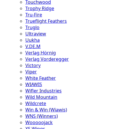
Touchwood
Trophy Ridge
Tru-Fire
Trueflight Feathers
Truglo
Ultraview
Uukha
V.DE.M
Verlag Hörnig
Verlag Vorderegger
Victory
Viper
White Feather
WIAWIS
Wifler Industries
Wild Mountain
Wildcrete
Win & Win (Wiawis)
WNS (Winners)
Wooooojack
XS Wings