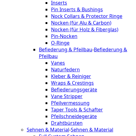
Inserts
Pin Inserts & Bushings
Nock Collars & Protector Ringe
Nocken (für Alu & Carbon)
Nocken (für Holz & Fiberglas)
Pin-Nocken
O-Ringe
Befiederung & Pfeilbau
-
Befiederung &
Pfeilbau
Vanes
Naturfedern
Kleber & Reiniger
Wraps & Crestings
Befiederungsgeräte
Vane Stripper
Pfeilvermessung
Taper Tools & Schafter
Pfeilschneidegeräte
Drahtbürsten
Sehnen & Material
-
Sehnen & Material