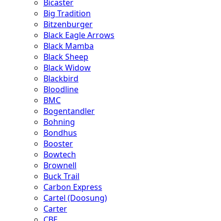
Bicaster
Big Tradition
Bitzenburger
Black Eagle Arrows
Black Mamba
Black Sheep
Black Widow
Blackbird
Bloodline
BMC
Bogentandler
Bohning
Bondhus
Booster
Bowtech
Brownell
Buck Trail
Carbon Express
Cartel (Doosung)
Carter
CBE