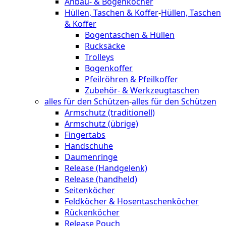
Anbau- & Bogenköcher
Hüllen, Taschen & Koffer
-
Hüllen, Taschen
& Koffer
Bogentaschen & Hüllen
Rucksäcke
Trolleys
Bogenkoffer
Pfeilröhren & Pfeilkoffer
Zubehör- & Werkzeugtaschen
alles für den Schützen
-
alles für den Schützen
Armschutz (traditionell)
Armschutz (übrige)
Fingertabs
Handschuhe
Daumenringe
Release (Handgelenk)
Release (handheld)
Seitenköcher
Feldköcher & Hosentaschenköcher
Rückenköcher
Release Pouch