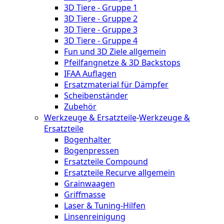
3D Tiere - Gruppe 1
3D Tiere - Gruppe 2
3D Tiere - Gruppe 3
3D Tiere - Gruppe 4
Fun und 3D Ziele allgemein
Pfeilfangnetze & 3D Backstops
IFAA Auflagen
Ersatzmaterial für Dämpfer
Scheibenständer
Zubehör
Werkzeuge & Ersatzteile
-
Werkzeuge &
Ersatzteile
Bogenhalter
Bogenpressen
Ersatzteile Compound
Ersatzteile Recurve allgemein
Grainwaagen
Griffmasse
Laser & Tuning-Hilfen
Linsenreinigung