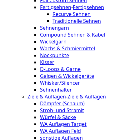
Full Custom Sehnen
Fertigsehnen
-
Fertigsehnen
Recurve Sehnen
Traditionelle Sehnen
Sehnengarn
Compound Sehnen & Kabel
Wickelgarn
Wachs & Schmiermittel
Nockpunkte
Kisser
D-Loops & Garne
Galgen & Wickelgeräte
Whisker/Silencer
Sehnenhalter
Ziele & Auflagen
-
Ziele & Auflagen
Dämpfer (Schaum)
Stroh- und Stramit
Würfel & Säcke
WA Auflagen Target
WA Auflagen Feld
sonstige Auflagen