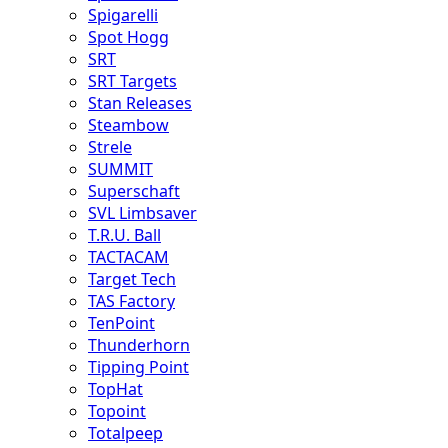
Spigarelli
Spot Hogg
SRT
SRT Targets
Stan Releases
Steambow
Strele
SUMMIT
Superschaft
SVL Limbsaver
T.R.U. Ball
TACTACAM
Target Tech
TAS Factory
TenPoint
Thunderhorn
Tipping Point
TopHat
Topoint
Totalpeep