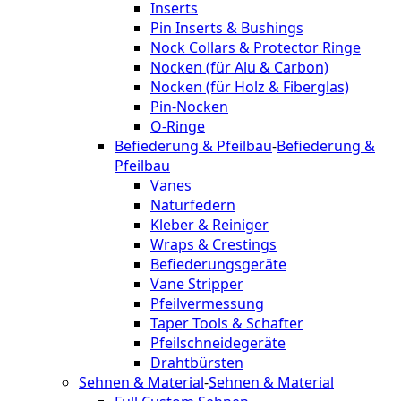
Inserts
Pin Inserts & Bushings
Nock Collars & Protector Ringe
Nocken (für Alu & Carbon)
Nocken (für Holz & Fiberglas)
Pin-Nocken
O-Ringe
Befiederung & Pfeilbau
-
Befiederung &
Pfeilbau
Vanes
Naturfedern
Kleber & Reiniger
Wraps & Crestings
Befiederungsgeräte
Vane Stripper
Pfeilvermessung
Taper Tools & Schafter
Pfeilschneidegeräte
Drahtbürsten
Sehnen & Material
-
Sehnen & Material