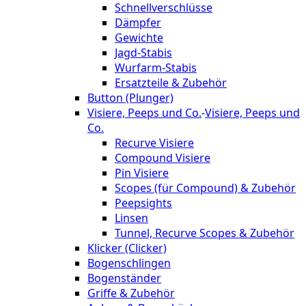
Schnellverschlüsse
Dämpfer
Gewichte
Jagd-Stabis
Wurfarm-Stabis
Ersatzteile & Zubehör
Button (Plunger)
Visiere, Peeps und Co.
-
Visiere, Peeps und
Co.
Recurve Visiere
Compound Visiere
Pin Visiere
Scopes (für Compound) & Zubehör
Peepsights
Linsen
Tunnel, Recurve Scopes & Zubehör
Klicker (Clicker)
Bogenschlingen
Bogenständer
Griffe & Zubehör