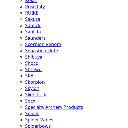
Rolan
Rose City
RUIKE
Sakura
Samick
Sanlida
Saunders
Scorpion Venom
Sebastien Flute
Shibuya
Shocq
Shrewd
SKB
Skorpion
Skylon
Slick Trick
Socx
Specialty Archery Products
Spider
Spider Vanes
Spiderbows