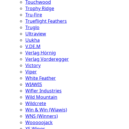
Touchwood
Trophy Ridge
Tru-Fire
Trueflight Feathers
Truglo
Ultraview
Uukha
V.DE.M
Verlag Hörnig
Verlag Vorderegger
Victory
Viper
White Feather
WIAWIS
Wifler Industries
Wild Mountain
Wildcrete
Win & Win (Wiawis)
WNS (Winners)
Wooooojack
XS Wings