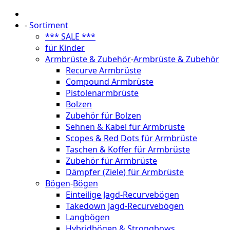
-
Sortiment
*** SALE ***
für Kinder
Armbrüste & Zubehör
-
Armbrüste & Zubehör
Recurve Armbrüste
Compound Armbrüste
Pistolenarmbrüste
Bolzen
Zubehör für Bolzen
Sehnen & Kabel für Armbrüste
Scopes & Red Dots für Armbrüste
Taschen & Koffer für Armbrüste
Zubehör für Armbrüste
Dämpfer (Ziele) für Armbrüste
Bögen
-
Bögen
Einteilige Jagd-Recurvebögen
Takedown Jagd-Recurvebögen
Langbögen
Hybridbögen & Strongbows