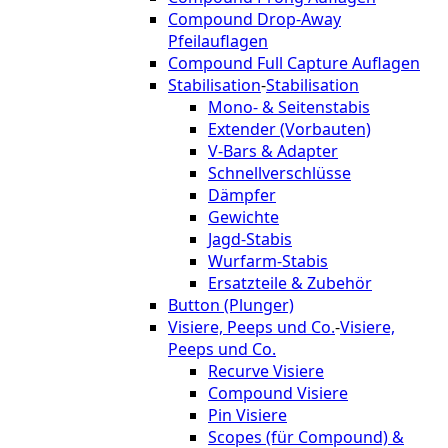
Compound Drop-Away
Pfeilauflagen
Compound Full Capture Auflagen
Stabilisation
-
Stabilisation
Mono- & Seitenstabis
Extender (Vorbauten)
V-Bars & Adapter
Schnellverschlüsse
Dämpfer
Gewichte
Jagd-Stabis
Wurfarm-Stabis
Ersatzteile & Zubehör
Button (Plunger)
Visiere, Peeps und Co.
-
Visiere,
Peeps und Co.
Recurve Visiere
Compound Visiere
Pin Visiere
Scopes (für Compound) &