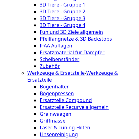
3D Tiere - Gruppe 1
3D Tiere - Gruppe 2
3D Tiere - Gruppe 3
3D Tiere - Gruppe 4
Fun und 3D Ziele allgemein
Pfeilfangnetze & 3D Backstops
IFAA Auflagen
Ersatzmaterial für Dämpfer
Scheibenständer
Zubehör
Werkzeuge & Ersatzteile
-
Werkzeuge &
Ersatzteile
Bogenhalter
Bogenpressen
Ersatzteile Compound
Ersatzteile Recurve allgemein
Grainwaagen
Griffmasse
Laser & Tuning-Hilfen
Linsenreinigung