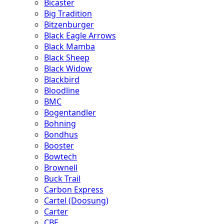
Bicaster
Big Tradition
Bitzenburger
Black Eagle Arrows
Black Mamba
Black Sheep
Black Widow
Blackbird
Bloodline
BMC
Bogentandler
Bohning
Bondhus
Booster
Bowtech
Brownell
Buck Trail
Carbon Express
Cartel (Doosung)
Carter
CBE