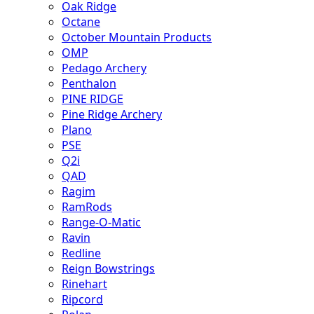
Oak Ridge
Octane
October Mountain Products
OMP
Pedago Archery
Penthalon
PINE RIDGE
Pine Ridge Archery
Plano
PSE
Q2i
QAD
Ragim
RamRods
Range-O-Matic
Ravin
Redline
Reign Bowstrings
Rinehart
Ripcord