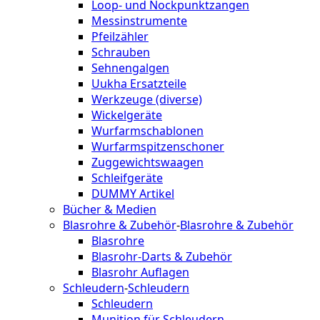
Loop- und Nockpunktzangen
Messinstrumente
Pfeilzähler
Schrauben
Sehnengalgen
Uukha Ersatzteile
Werkzeuge (diverse)
Wickelgeräte
Wurfarmschablonen
Wurfarmspitzenschoner
Zuggewichtswaagen
Schleifgeräte
DUMMY Artikel
Bücher & Medien
Blasrohre & Zubehör
-
Blasrohre & Zubehör
Blasrohre
Blasrohr-Darts & Zubehör
Blasrohr Auflagen
Schleudern
-
Schleudern
Schleudern
Munition für Schleudern