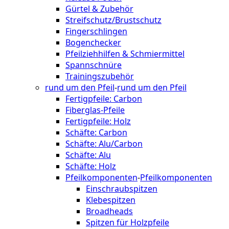
Gürtel & Zubehör
Streifschutz/Brustschutz
Fingerschlingen
Bogenchecker
Pfeilziehhilfen & Schmiermittel
Spannschnüre
Trainingszubehör
rund um den Pfeil
-
rund um den Pfeil
Fertigpfeile: Carbon
Fiberglas-Pfeile
Fertigpfeile: Holz
Schäfte: Carbon
Schäfte: Alu/Carbon
Schäfte: Alu
Schäfte: Holz
Pfeilkomponenten
-
Pfeilkomponenten
Einschraubspitzen
Klebespitzen
Broadheads
Spitzen für Holzpfeile