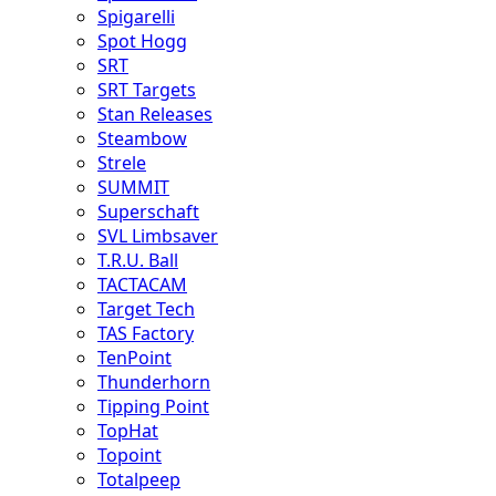
Spigarelli
Spot Hogg
SRT
SRT Targets
Stan Releases
Steambow
Strele
SUMMIT
Superschaft
SVL Limbsaver
T.R.U. Ball
TACTACAM
Target Tech
TAS Factory
TenPoint
Thunderhorn
Tipping Point
TopHat
Topoint
Totalpeep