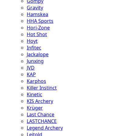
Gompy
Gravity
Hamskea
HHA Sports
Hori-Zone
Hot Shot
Hoyt
Infitec
Jackalope
Junxing
JVD
KAP
Karphos
Killer Instinct
Kinetic
KIS Archery
Krüger
Last Chance
LASTCHANCE
Legend Archery
Leitold