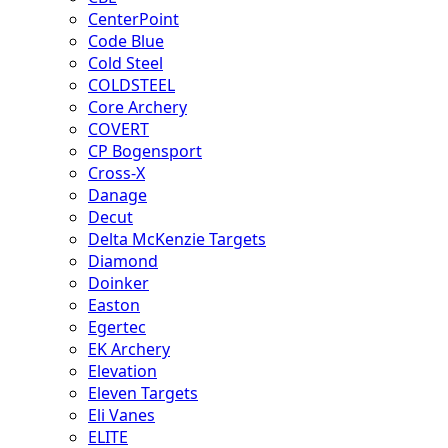
CenterPoint
Code Blue
Cold Steel
COLDSTEEL
Core Archery
COVERT
CP Bogensport
Cross-X
Danage
Decut
Delta McKenzie Targets
Diamond
Doinker
Easton
Egertec
EK Archery
Elevation
Eleven Targets
Eli Vanes
ELITE