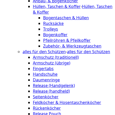
Anbau- & Bogenköcher
Hüllen, Taschen & Koffer
-
Hüllen, Taschen
& Koffer
Bogentaschen & Hüllen
Rucksäcke
Trolleys
Bogenkoffer
Pfeilröhren & Pfeilkoffer
Zubehör- & Werkzeugtaschen
alles für den Schützen
-
alles für den Schützen
Armschutz (traditionell)
Armschutz (übrige)
Fingertabs
Handschuhe
Daumenringe
Release (Handgelenk)
Release (handheld)
Seitenköcher
Feldköcher & Hosentaschenköcher
Rückenköcher
Release Pouch