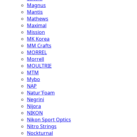
Magnus
Mantis
Mathews
Maximal
Mission
MK Korea
MM Crafts
MORREL
Morrell
MOULTRIE
MTM
Mybo
NAP
Natur'Foam
Negrini
Nijora
NIKON
Nikon Sport Optics
Nitro Strings
Nockturnal