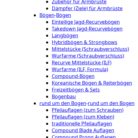
Zubehör für Armbrüste
Dämpfer (Ziele) für Armbrüste
Bögen
-
Bögen
Einteilige Jagd-Recurvebögen
Takedown Jagd-Recurvebögen
Langbögen
Hybridbögen & Strongbows
Mittelstücke (Schraubverschluss)
Wurfarme (Schraubverschluss)
Recurve Mittelstücke (ILF)
Wurfarme (ILF, Formula)
Compound-Bögen
Koreanische Bögen & Reiterbögen
Freizeitbögen & Sets
Bogenbau
rund um den Bogen
-
rund um den Bogen
Pfeilauflagen (zum Schrauben)
Pfeilauflagen (zum Kleben)
traditionelle Pfeilauflagen
Compound Blade Auflagen
Compound Prong Auflagen