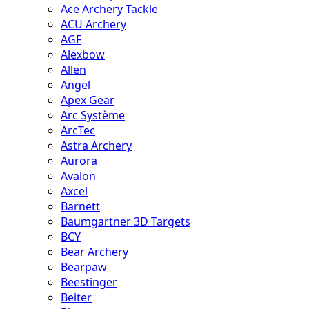
Ace Archery Tackle
ACU Archery
AGF
Alexbow
Allen
Angel
Apex Gear
Arc Système
ArcTec
Astra Archery
Aurora
Avalon
Axcel
Barnett
Baumgartner 3D Targets
BCY
Bear Archery
Bearpaw
Beestinger
Beiter