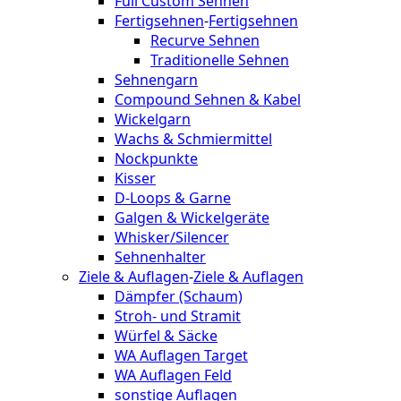
Full Custom Sehnen
Fertigsehnen
-
Fertigsehnen
Recurve Sehnen
Traditionelle Sehnen
Sehnengarn
Compound Sehnen & Kabel
Wickelgarn
Wachs & Schmiermittel
Nockpunkte
Kisser
D-Loops & Garne
Galgen & Wickelgeräte
Whisker/Silencer
Sehnenhalter
Ziele & Auflagen
-
Ziele & Auflagen
Dämpfer (Schaum)
Stroh- und Stramit
Würfel & Säcke
WA Auflagen Target
WA Auflagen Feld
sonstige Auflagen