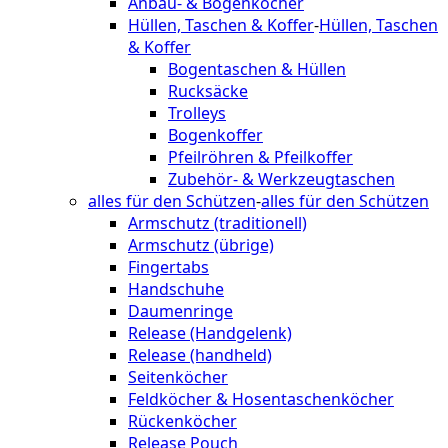
Anbau- & Bogenköcher
Hüllen, Taschen & Koffer
-
Hüllen, Taschen
& Koffer
Bogentaschen & Hüllen
Rucksäcke
Trolleys
Bogenkoffer
Pfeilröhren & Pfeilkoffer
Zubehör- & Werkzeugtaschen
alles für den Schützen
-
alles für den Schützen
Armschutz (traditionell)
Armschutz (übrige)
Fingertabs
Handschuhe
Daumenringe
Release (Handgelenk)
Release (handheld)
Seitenköcher
Feldköcher & Hosentaschenköcher
Rückenköcher
Release Pouch