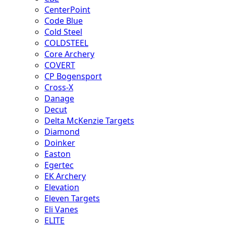
CenterPoint
Code Blue
Cold Steel
COLDSTEEL
Core Archery
COVERT
CP Bogensport
Cross-X
Danage
Decut
Delta McKenzie Targets
Diamond
Doinker
Easton
Egertec
EK Archery
Elevation
Eleven Targets
Eli Vanes
ELITE