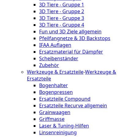
3D Tiere - Gruppe 1
3D Tiere - Gruppe 2
3D Tiere - Gruppe 3
3D Tiere - Gruppe 4
Fun und 3D Ziele allgemein
Pfeilfangnetze & 3D Backstops
IFAA Auflagen
Ersatzmaterial für Dämpfer
Scheibenständer
Zubehör
Werkzeuge & Ersatzteile
-
Werkzeuge &
Ersatzteile
Bogenhalter
Bogenpressen
Ersatzteile Compound
Ersatzteile Recurve allgemein
Grainwaagen
Griffmasse
Laser & Tuning-Hilfen
Linsenreinigung