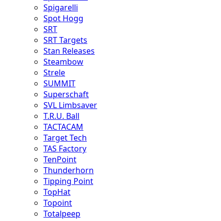
Spigarelli
Spot Hogg
SRT
SRT Targets
Stan Releases
Steambow
Strele
SUMMIT
Superschaft
SVL Limbsaver
T.R.U. Ball
TACTACAM
Target Tech
TAS Factory
TenPoint
Thunderhorn
Tipping Point
TopHat
Topoint
Totalpeep