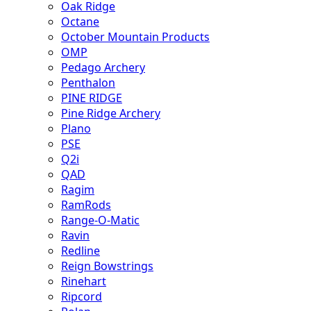
Oak Ridge
Octane
October Mountain Products
OMP
Pedago Archery
Penthalon
PINE RIDGE
Pine Ridge Archery
Plano
PSE
Q2i
QAD
Ragim
RamRods
Range-O-Matic
Ravin
Redline
Reign Bowstrings
Rinehart
Ripcord