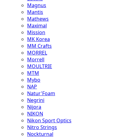
Magnus
Mantis
Mathews
Maximal
Mission
MK Korea
MM Crafts
MORREL
Morrell
MOULTRIE
MTM
Mybo
NAP
Natur'Foam
Negrini
Nijora
NIKON
Nikon Sport Optics
Nitro Strings
Nockturnal