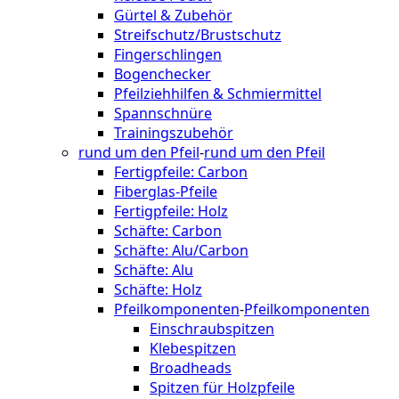
Gürtel & Zubehör
Streifschutz/Brustschutz
Fingerschlingen
Bogenchecker
Pfeilziehhilfen & Schmiermittel
Spannschnüre
Trainingszubehör
rund um den Pfeil
-
rund um den Pfeil
Fertigpfeile: Carbon
Fiberglas-Pfeile
Fertigpfeile: Holz
Schäfte: Carbon
Schäfte: Alu/Carbon
Schäfte: Alu
Schäfte: Holz
Pfeilkomponenten
-
Pfeilkomponenten
Einschraubspitzen
Klebespitzen
Broadheads
Spitzen für Holzpfeile