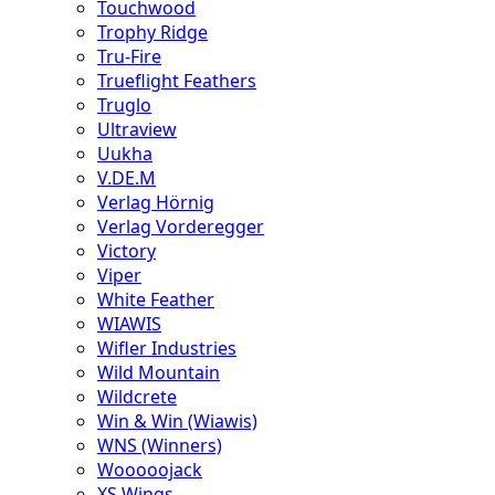
Touchwood
Trophy Ridge
Tru-Fire
Trueflight Feathers
Truglo
Ultraview
Uukha
V.DE.M
Verlag Hörnig
Verlag Vorderegger
Victory
Viper
White Feather
WIAWIS
Wifler Industries
Wild Mountain
Wildcrete
Win & Win (Wiawis)
WNS (Winners)
Wooooojack
XS Wings