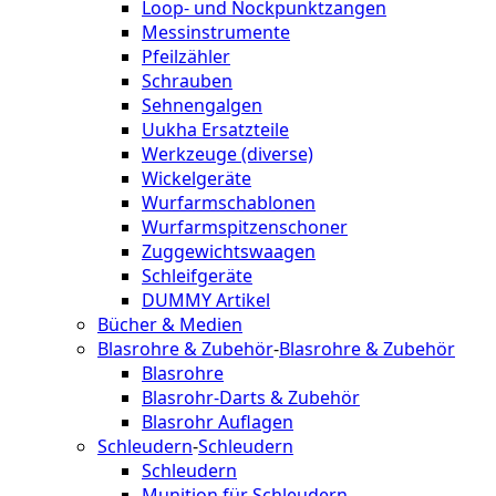
Loop- und Nockpunktzangen
Messinstrumente
Pfeilzähler
Schrauben
Sehnengalgen
Uukha Ersatzteile
Werkzeuge (diverse)
Wickelgeräte
Wurfarmschablonen
Wurfarmspitzenschoner
Zuggewichtswaagen
Schleifgeräte
DUMMY Artikel
Bücher & Medien
Blasrohre & Zubehör
-
Blasrohre & Zubehör
Blasrohre
Blasrohr-Darts & Zubehör
Blasrohr Auflagen
Schleudern
-
Schleudern
Schleudern
Munition für Schleudern