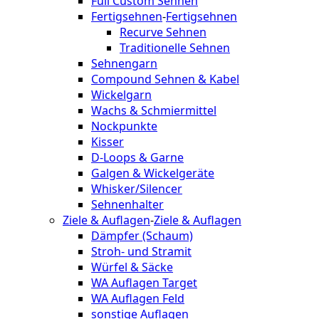
Full Custom Sehnen
Fertigsehnen
-
Fertigsehnen
Recurve Sehnen
Traditionelle Sehnen
Sehnengarn
Compound Sehnen & Kabel
Wickelgarn
Wachs & Schmiermittel
Nockpunkte
Kisser
D-Loops & Garne
Galgen & Wickelgeräte
Whisker/Silencer
Sehnenhalter
Ziele & Auflagen
-
Ziele & Auflagen
Dämpfer (Schaum)
Stroh- und Stramit
Würfel & Säcke
WA Auflagen Target
WA Auflagen Feld
sonstige Auflagen