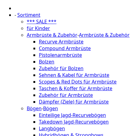
-
Sortiment
*** SALE ***
für Kinder
Armbrüste & Zubehör
-
Armbrüste & Zubehör
Recurve Armbrüste
Compound Armbrüste
Pistolenarmbrüste
Bolzen
Zubehör für Bolzen
Sehnen & Kabel für Armbrüste
Scopes & Red Dots für Armbrüste
Taschen & Koffer für Armbrüste
Zubehör für Armbrüste
Dämpfer (Ziele) für Armbrüste
Bögen
-
Bögen
Einteilige Jagd-Recurvebögen
Takedown Jagd-Recurvebögen
Langbögen
Hybridbögen & Strongbows