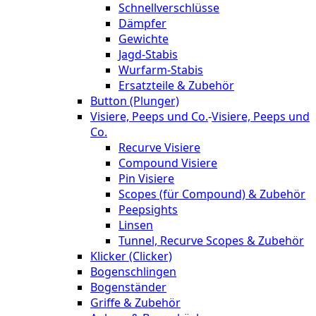
Schnellverschlüsse
Dämpfer
Gewichte
Jagd-Stabis
Wurfarm-Stabis
Ersatzteile & Zubehör
Button (Plunger)
Visiere, Peeps und Co.
-
Visiere, Peeps und
Co.
Recurve Visiere
Compound Visiere
Pin Visiere
Scopes (für Compound) & Zubehör
Peepsights
Linsen
Tunnel, Recurve Scopes & Zubehör
Klicker (Clicker)
Bogenschlingen
Bogenständer
Griffe & Zubehör