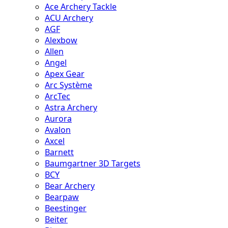
Ace Archery Tackle
ACU Archery
AGF
Alexbow
Allen
Angel
Apex Gear
Arc Système
ArcTec
Astra Archery
Aurora
Avalon
Axcel
Barnett
Baumgartner 3D Targets
BCY
Bear Archery
Bearpaw
Beestinger
Beiter