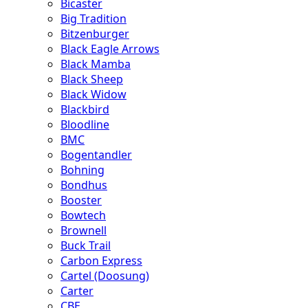
Bicaster
Big Tradition
Bitzenburger
Black Eagle Arrows
Black Mamba
Black Sheep
Black Widow
Blackbird
Bloodline
BMC
Bogentandler
Bohning
Bondhus
Booster
Bowtech
Brownell
Buck Trail
Carbon Express
Cartel (Doosung)
Carter
CBE