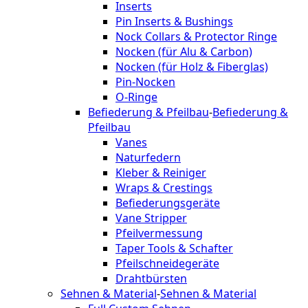
Inserts
Pin Inserts & Bushings
Nock Collars & Protector Ringe
Nocken (für Alu & Carbon)
Nocken (für Holz & Fiberglas)
Pin-Nocken
O-Ringe
Befiederung & Pfeilbau
-
Befiederung &
Pfeilbau
Vanes
Naturfedern
Kleber & Reiniger
Wraps & Crestings
Befiederungsgeräte
Vane Stripper
Pfeilvermessung
Taper Tools & Schafter
Pfeilschneidegeräte
Drahtbürsten
Sehnen & Material
-
Sehnen & Material