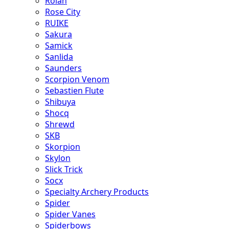
Rolan
Rose City
RUIKE
Sakura
Samick
Sanlida
Saunders
Scorpion Venom
Sebastien Flute
Shibuya
Shocq
Shrewd
SKB
Skorpion
Skylon
Slick Trick
Socx
Specialty Archery Products
Spider
Spider Vanes
Spiderbows