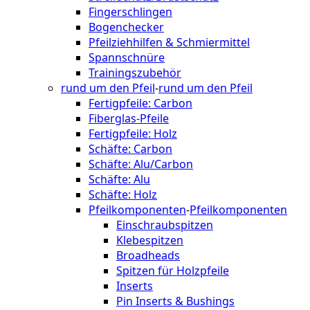
Fingerschlingen
Bogenchecker
Pfeilziehhilfen & Schmiermittel
Spannschnüre
Trainingszubehör
rund um den Pfeil
-
rund um den Pfeil
Fertigpfeile: Carbon
Fiberglas-Pfeile
Fertigpfeile: Holz
Schäfte: Carbon
Schäfte: Alu/Carbon
Schäfte: Alu
Schäfte: Holz
Pfeilkomponenten
-
Pfeilkomponenten
Einschraubspitzen
Klebespitzen
Broadheads
Spitzen für Holzpfeile
Inserts
Pin Inserts & Bushings