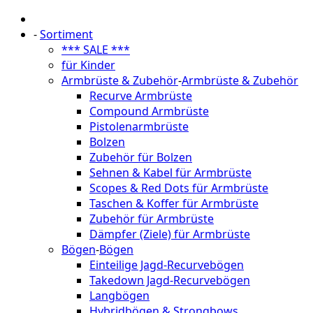
-
Sortiment
*** SALE ***
für Kinder
Armbrüste & Zubehör
-
Armbrüste & Zubehör
Recurve Armbrüste
Compound Armbrüste
Pistolenarmbrüste
Bolzen
Zubehör für Bolzen
Sehnen & Kabel für Armbrüste
Scopes & Red Dots für Armbrüste
Taschen & Koffer für Armbrüste
Zubehör für Armbrüste
Dämpfer (Ziele) für Armbrüste
Bögen
-
Bögen
Einteilige Jagd-Recurvebögen
Takedown Jagd-Recurvebögen
Langbögen
Hybridbögen & Strongbows