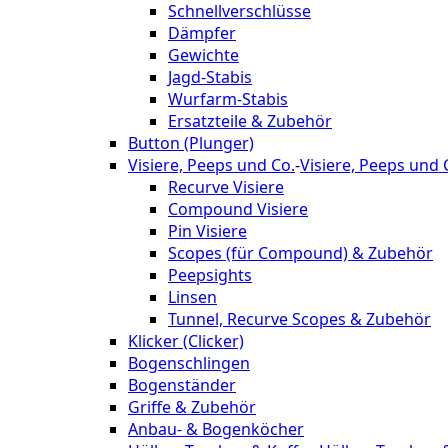
Schnellverschlüsse
Dämpfer
Gewichte
Jagd-Stabis
Wurfarm-Stabis
Ersatzteile & Zubehör
Button (Plunger)
Visiere, Peeps und Co.
-
Visiere, Peeps und 
Recurve Visiere
Compound Visiere
Pin Visiere
Scopes (für Compound) & Zubehör
Peepsights
Linsen
Tunnel, Recurve Scopes & Zubehör
Klicker (Clicker)
Bogenschlingen
Bogenständer
Griffe & Zubehör
Anbau- & Bogenköcher