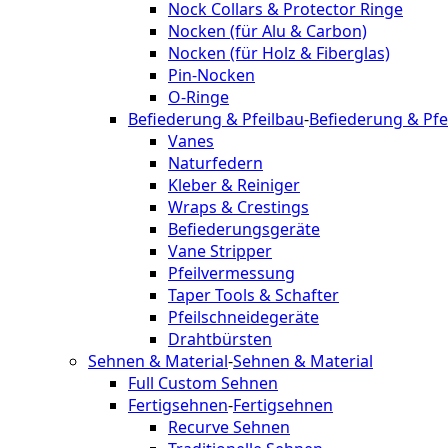
Nock Collars & Protector Ringe
Nocken (für Alu & Carbon)
Nocken (für Holz & Fiberglas)
Pin-Nocken
O-Ringe
Befiederung & Pfeilbau
-
Befiederung & Pfe
Vanes
Naturfedern
Kleber & Reiniger
Wraps & Crestings
Befiederungsgeräte
Vane Stripper
Pfeilvermessung
Taper Tools & Schafter
Pfeilschneidegeräte
Drahtbürsten
Sehnen & Material
-
Sehnen & Material
Full Custom Sehnen
Fertigsehnen
-
Fertigsehnen
Recurve Sehnen