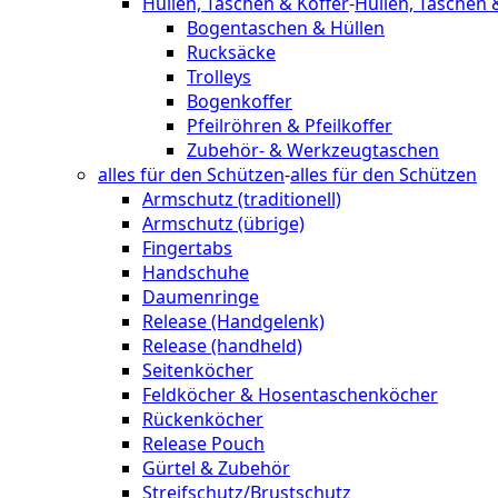
Hüllen, Taschen & Koffer
-
Hüllen, Taschen 
Bogentaschen & Hüllen
Rucksäcke
Trolleys
Bogenkoffer
Pfeilröhren & Pfeilkoffer
Zubehör- & Werkzeugtaschen
alles für den Schützen
-
alles für den Schützen
Armschutz (traditionell)
Armschutz (übrige)
Fingertabs
Handschuhe
Daumenringe
Release (Handgelenk)
Release (handheld)
Seitenköcher
Feldköcher & Hosentaschenköcher
Rückenköcher
Release Pouch
Gürtel & Zubehör
Streifschutz/Brustschutz