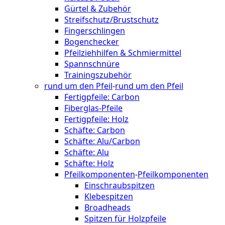
Gürtel & Zubehör
Streifschutz/Brustschutz
Fingerschlingen
Bogenchecker
Pfeilziehhilfen & Schmiermittel
Spannschnüre
Trainingszubehör
rund um den Pfeil
-
rund um den Pfeil
Fertigpfeile: Carbon
Fiberglas-Pfeile
Fertigpfeile: Holz
Schäfte: Carbon
Schäfte: Alu/Carbon
Schäfte: Alu
Schäfte: Holz
Pfeilkomponenten
-
Pfeilkomponenten
Einschraubspitzen
Klebespitzen
Broadheads
Spitzen für Holzpfeile