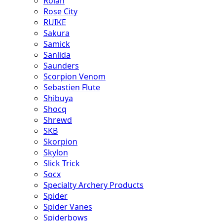
Rolan
Rose City
RUIKE
Sakura
Samick
Sanlida
Saunders
Scorpion Venom
Sebastien Flute
Shibuya
Shocq
Shrewd
SKB
Skorpion
Skylon
Slick Trick
Socx
Specialty Archery Products
Spider
Spider Vanes
Spiderbows