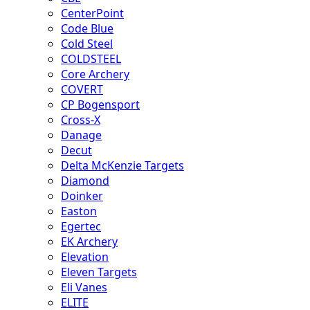
CenterPoint
Code Blue
Cold Steel
COLDSTEEL
Core Archery
COVERT
CP Bogensport
Cross-X
Danage
Decut
Delta McKenzie Targets
Diamond
Doinker
Easton
Egertec
EK Archery
Elevation
Eleven Targets
Eli Vanes
ELITE