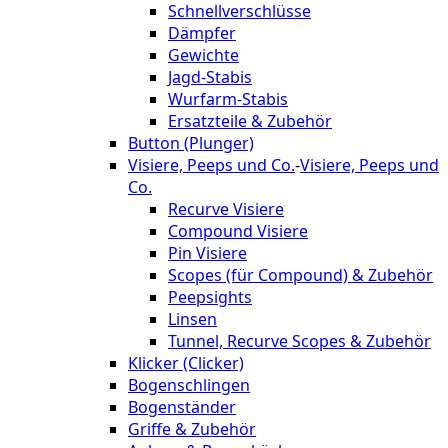
Schnellverschlüsse
Dämpfer
Gewichte
Jagd-Stabis
Wurfarm-Stabis
Ersatzteile & Zubehör
Button (Plunger)
Visiere, Peeps und Co.
-
Visiere, Peeps und
Co.
Recurve Visiere
Compound Visiere
Pin Visiere
Scopes (für Compound) & Zubehör
Peepsights
Linsen
Tunnel, Recurve Scopes & Zubehör
Klicker (Clicker)
Bogenschlingen
Bogenständer
Griffe & Zubehör