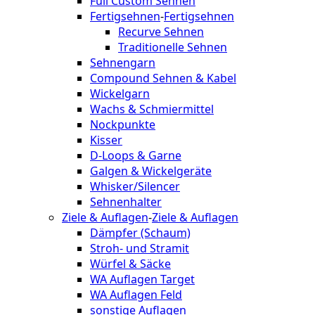
Full Custom Sehnen
Fertigsehnen
-
Fertigsehnen
Recurve Sehnen
Traditionelle Sehnen
Sehnengarn
Compound Sehnen & Kabel
Wickelgarn
Wachs & Schmiermittel
Nockpunkte
Kisser
D-Loops & Garne
Galgen & Wickelgeräte
Whisker/Silencer
Sehnenhalter
Ziele & Auflagen
-
Ziele & Auflagen
Dämpfer (Schaum)
Stroh- und Stramit
Würfel & Säcke
WA Auflagen Target
WA Auflagen Feld
sonstige Auflagen