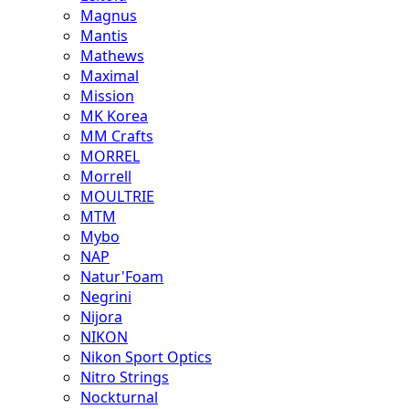
Magnus
Mantis
Mathews
Maximal
Mission
MK Korea
MM Crafts
MORREL
Morrell
MOULTRIE
MTM
Mybo
NAP
Natur'Foam
Negrini
Nijora
NIKON
Nikon Sport Optics
Nitro Strings
Nockturnal