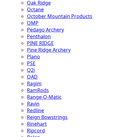
Oak Ridge
Octane
October Mountain Products
OMP
Pedago Archery
Penthalon
PINE RIDGE
Pine Ridge Archery
Plano
PSE
Q2i
QAD
Ragim
RamRods
Range-O-Matic
Ravin
Redline
Reign Bowstrings
Rinehart
Ripcord