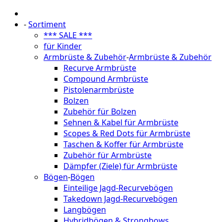
-
Sortiment
*** SALE ***
für Kinder
Armbrüste & Zubehör
-
Armbrüste & Zubehör
Recurve Armbrüste
Compound Armbrüste
Pistolenarmbrüste
Bolzen
Zubehör für Bolzen
Sehnen & Kabel für Armbrüste
Scopes & Red Dots für Armbrüste
Taschen & Koffer für Armbrüste
Zubehör für Armbrüste
Dämpfer (Ziele) für Armbrüste
Bögen
-
Bögen
Einteilige Jagd-Recurvebögen
Takedown Jagd-Recurvebögen
Langbögen
Hybridbögen & Strongbows