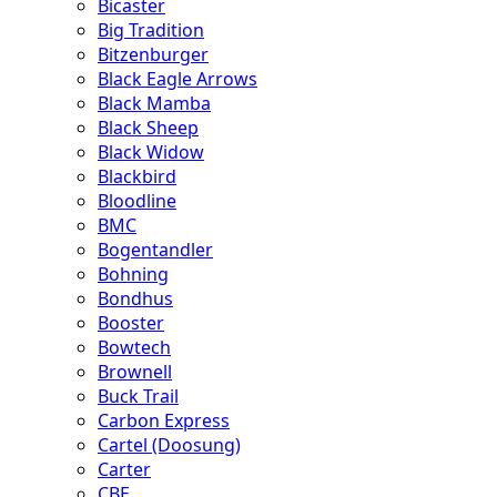
Bicaster
Big Tradition
Bitzenburger
Black Eagle Arrows
Black Mamba
Black Sheep
Black Widow
Blackbird
Bloodline
BMC
Bogentandler
Bohning
Bondhus
Booster
Bowtech
Brownell
Buck Trail
Carbon Express
Cartel (Doosung)
Carter
CBE