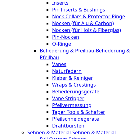
Inserts
Pin Inserts & Bushings
Nock Collars & Protector Ringe
Nocken (für Alu & Carbon)
Nocken (für Holz & Fiberglas)
Pin-Nocken
O-Ringe
Befiederung & Pfeilbau
-
Befiederung &
Pfeilbau
Vanes
Naturfedern
Kleber & Reiniger
Wraps & Crestings
Befiederungsgeräte
Vane Stripper
Pfeilvermessung
Taper Tools & Schafter
Pfeilschneidegeräte
Drahtbürsten
Sehnen & Material
-
Sehnen & Material