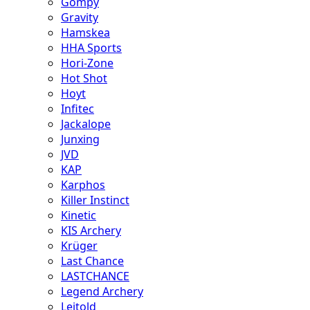
Gompy
Gravity
Hamskea
HHA Sports
Hori-Zone
Hot Shot
Hoyt
Infitec
Jackalope
Junxing
JVD
KAP
Karphos
Killer Instinct
Kinetic
KIS Archery
Krüger
Last Chance
LASTCHANCE
Legend Archery
Leitold