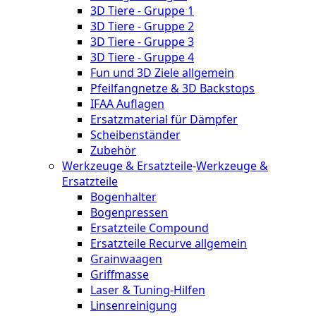
3D Tiere - Gruppe 1
3D Tiere - Gruppe 2
3D Tiere - Gruppe 3
3D Tiere - Gruppe 4
Fun und 3D Ziele allgemein
Pfeilfangnetze & 3D Backstops
IFAA Auflagen
Ersatzmaterial für Dämpfer
Scheibenständer
Zubehör
Werkzeuge & Ersatzteile
-
Werkzeuge &
Ersatzteile
Bogenhalter
Bogenpressen
Ersatzteile Compound
Ersatzteile Recurve allgemein
Grainwaagen
Griffmasse
Laser & Tuning-Hilfen
Linsenreinigung