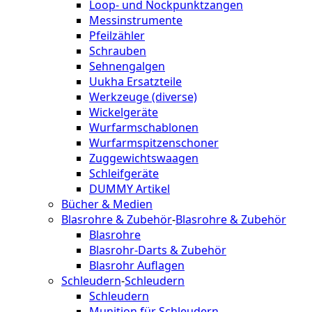
Loop- und Nockpunktzangen
Messinstrumente
Pfeilzähler
Schrauben
Sehnengalgen
Uukha Ersatzteile
Werkzeuge (diverse)
Wickelgeräte
Wurfarmschablonen
Wurfarmspitzenschoner
Zuggewichtswaagen
Schleifgeräte
DUMMY Artikel
Bücher & Medien
Blasrohre & Zubehör
-
Blasrohre & Zubehör
Blasrohre
Blasrohr-Darts & Zubehör
Blasrohr Auflagen
Schleudern
-
Schleudern
Schleudern
Munition für Schleudern