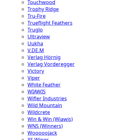
Touchwood
Trophy Ridge
Tru-Fire
Trueflight Feathers
Truglo
Ultraview
Uukha
V.DE.M
Verlag Hörnig
Verlag Vorderegger
Victory
Viper
White Feather
WIAWIS
Wifler Industries
Wild Mountain
Wildcrete
Win & Win (Wiawis)
WNS (Winners)
Wooooojack
XS Wings