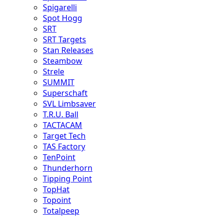
Spigarelli
Spot Hogg
SRT
SRT Targets
Stan Releases
Steambow
Strele
SUMMIT
Superschaft
SVL Limbsaver
T.R.U. Ball
TACTACAM
Target Tech
TAS Factory
TenPoint
Thunderhorn
Tipping Point
TopHat
Topoint
Totalpeep