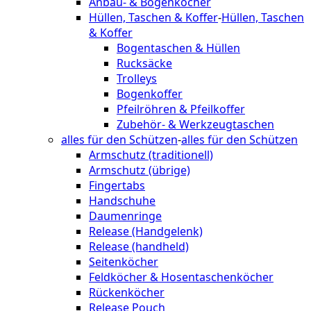
Anbau- & Bogenköcher
Hüllen, Taschen & Koffer
-
Hüllen, Taschen
& Koffer
Bogentaschen & Hüllen
Rucksäcke
Trolleys
Bogenkoffer
Pfeilröhren & Pfeilkoffer
Zubehör- & Werkzeugtaschen
alles für den Schützen
-
alles für den Schützen
Armschutz (traditionell)
Armschutz (übrige)
Fingertabs
Handschuhe
Daumenringe
Release (Handgelenk)
Release (handheld)
Seitenköcher
Feldköcher & Hosentaschenköcher
Rückenköcher
Release Pouch