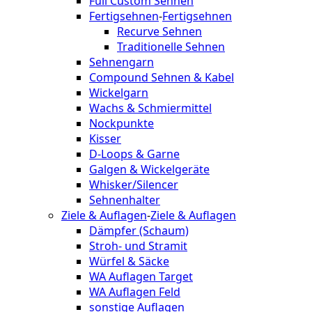
Full Custom Sehnen
Fertigsehnen
-
Fertigsehnen
Recurve Sehnen
Traditionelle Sehnen
Sehnengarn
Compound Sehnen & Kabel
Wickelgarn
Wachs & Schmiermittel
Nockpunkte
Kisser
D-Loops & Garne
Galgen & Wickelgeräte
Whisker/Silencer
Sehnenhalter
Ziele & Auflagen
-
Ziele & Auflagen
Dämpfer (Schaum)
Stroh- und Stramit
Würfel & Säcke
WA Auflagen Target
WA Auflagen Feld
sonstige Auflagen