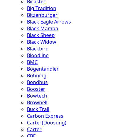
Bicaster
Big Tradition
Bitzenburger
Black Eagle Arrows
Black Mamba
Black Sheep
Black Widow
Blackbird
Bloodline
BMC
Bogentandler
Bohning
Bondhus
Booster
Bowtech
Brownell
Buck Trail
Carbon Express
Cartel (Doosung)
Carter
CBE