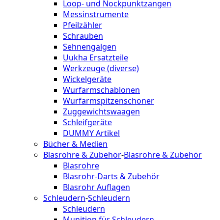
Loop- und Nockpunktzangen
Messinstrumente
Pfeilzähler
Schrauben
Sehnengalgen
Uukha Ersatzteile
Werkzeuge (diverse)
Wickelgeräte
Wurfarmschablonen
Wurfarmspitzenschoner
Zuggewichtswaagen
Schleifgeräte
DUMMY Artikel
Bücher & Medien
Blasrohre & Zubehör
-
Blasrohre & Zubehör
Blasrohre
Blasrohr-Darts & Zubehör
Blasrohr Auflagen
Schleudern
-
Schleudern
Schleudern
Munition für Schleudern