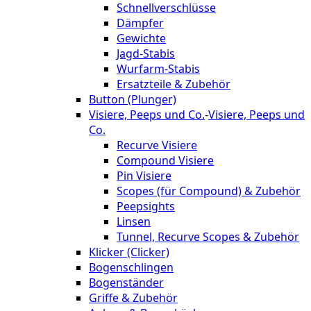
Schnellverschlüsse
Dämpfer
Gewichte
Jagd-Stabis
Wurfarm-Stabis
Ersatzteile & Zubehör
Button (Plunger)
Visiere, Peeps und Co.
-
Visiere, Peeps und
Co.
Recurve Visiere
Compound Visiere
Pin Visiere
Scopes (für Compound) & Zubehör
Peepsights
Linsen
Tunnel, Recurve Scopes & Zubehör
Klicker (Clicker)
Bogenschlingen
Bogenständer
Griffe & Zubehör