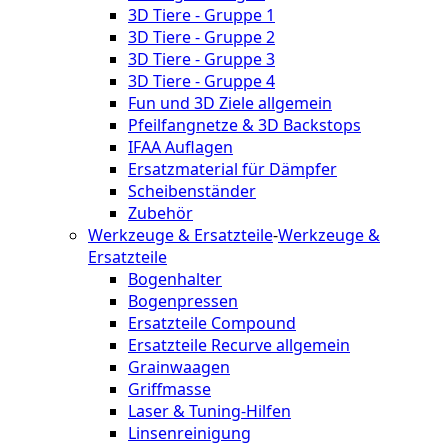
3D Tiere - Gruppe 1
3D Tiere - Gruppe 2
3D Tiere - Gruppe 3
3D Tiere - Gruppe 4
Fun und 3D Ziele allgemein
Pfeilfangnetze & 3D Backstops
IFAA Auflagen
Ersatzmaterial für Dämpfer
Scheibenständer
Zubehör
Werkzeuge & Ersatzteile
-
Werkzeuge &
Ersatzteile
Bogenhalter
Bogenpressen
Ersatzteile Compound
Ersatzteile Recurve allgemein
Grainwaagen
Griffmasse
Laser & Tuning-Hilfen
Linsenreinigung