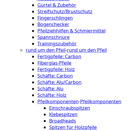
Gürtel & Zubehör
Streifschutz/Brustschutz
Fingerschlingen
Bogenchecker
Pfeilziehhilfen & Schmiermittel
Spannschnüre
Trainingszubehör
rund um den Pfeil
-
rund um den Pfeil
Fertigpfeile: Carbon
Fiberglas-Pfeile
Fertigpfeile: Holz
Schäfte: Carbon
Schäfte: Alu/Carbon
Schäfte: Alu
Schäfte: Holz
Pfeilkomponenten
-
Pfeilkomponenten
Einschraubspitzen
Klebespitzen
Broadheads
Spitzen für Holzpfeile