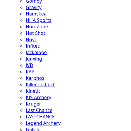
Gompy
Gravity
Hamskea
HHA Sports
Hori-Zone
Hot Shot
Hoyt
Infitec
Jackalope
Junxing
JVD
KAP
Karphos
Killer Instinct
Kinetic
KIS Archery
Krüger
Last Chance
LASTCHANCE
Legend Archery
Leitold