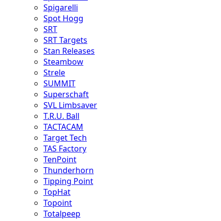
Spigarelli
Spot Hogg
SRT
SRT Targets
Stan Releases
Steambow
Strele
SUMMIT
Superschaft
SVL Limbsaver
T.R.U. Ball
TACTACAM
Target Tech
TAS Factory
TenPoint
Thunderhorn
Tipping Point
TopHat
Topoint
Totalpeep