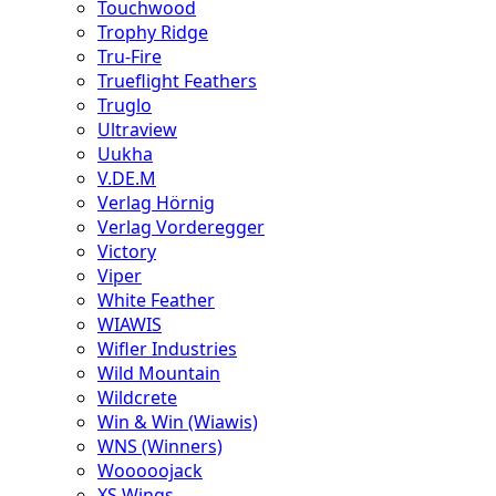
Touchwood
Trophy Ridge
Tru-Fire
Trueflight Feathers
Truglo
Ultraview
Uukha
V.DE.M
Verlag Hörnig
Verlag Vorderegger
Victory
Viper
White Feather
WIAWIS
Wifler Industries
Wild Mountain
Wildcrete
Win & Win (Wiawis)
WNS (Winners)
Wooooojack
XS Wings