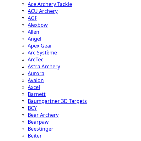
Ace Archery Tackle
ACU Archery
AGF
Alexbow
Allen
Angel
Apex Gear
Arc Système
ArcTec
Astra Archery
Aurora
Avalon
Axcel
Barnett
Baumgartner 3D Targets
BCY
Bear Archery
Bearpaw
Beestinger
Beiter