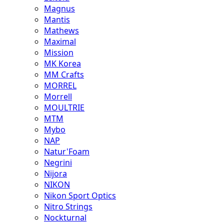
Magnus
Mantis
Mathews
Maximal
Mission
MK Korea
MM Crafts
MORREL
Morrell
MOULTRIE
MTM
Mybo
NAP
Natur'Foam
Negrini
Nijora
NIKON
Nikon Sport Optics
Nitro Strings
Nockturnal