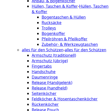
Anbau- & Bogenköcher
Hüllen, Taschen & Koffer
-
Hüllen, Taschen
& Koffer
Bogentaschen & Hüllen
Rucksäcke
Trolleys
Bogenkoffer
Pfeilröhren & Pfeilkoffer
Zubehör- & Werkzeugtaschen
alles für den Schützen
-
alles für den Schützen
Armschutz (traditionell)
Armschutz (übrige)
Fingertabs
Handschuhe
Daumenringe
Release (Handgelenk)
Release (handheld)
Seitenköcher
Feldköcher & Hosentaschenköcher
Rückenköcher
Release Pouch