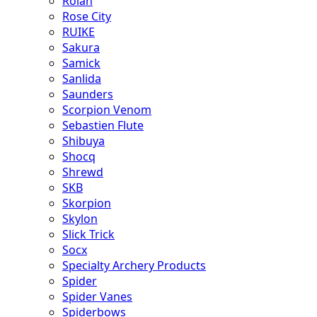
Rolan
Rose City
RUIKE
Sakura
Samick
Sanlida
Saunders
Scorpion Venom
Sebastien Flute
Shibuya
Shocq
Shrewd
SKB
Skorpion
Skylon
Slick Trick
Socx
Specialty Archery Products
Spider
Spider Vanes
Spiderbows