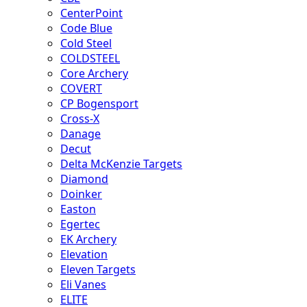
CenterPoint
Code Blue
Cold Steel
COLDSTEEL
Core Archery
COVERT
CP Bogensport
Cross-X
Danage
Decut
Delta McKenzie Targets
Diamond
Doinker
Easton
Egertec
EK Archery
Elevation
Eleven Targets
Eli Vanes
ELITE