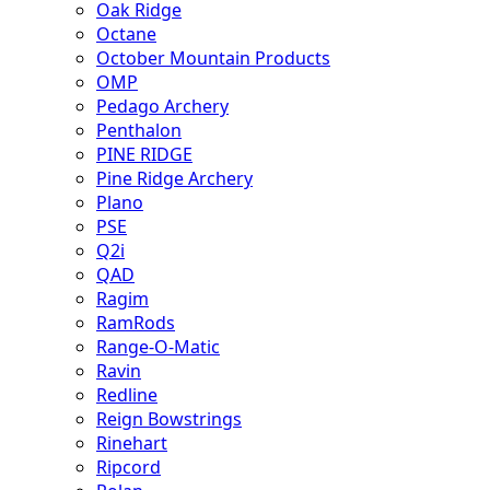
Oak Ridge
Octane
October Mountain Products
OMP
Pedago Archery
Penthalon
PINE RIDGE
Pine Ridge Archery
Plano
PSE
Q2i
QAD
Ragim
RamRods
Range-O-Matic
Ravin
Redline
Reign Bowstrings
Rinehart
Ripcord