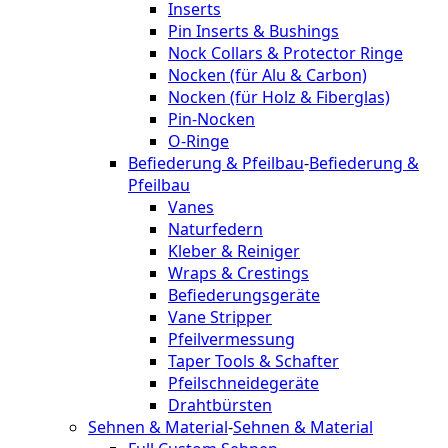
Inserts
Pin Inserts & Bushings
Nock Collars & Protector Ringe
Nocken (für Alu & Carbon)
Nocken (für Holz & Fiberglas)
Pin-Nocken
O-Ringe
Befiederung & Pfeilbau
-
Befiederung &
Pfeilbau
Vanes
Naturfedern
Kleber & Reiniger
Wraps & Crestings
Befiederungsgeräte
Vane Stripper
Pfeilvermessung
Taper Tools & Schafter
Pfeilschneidegeräte
Drahtbürsten
Sehnen & Material
-
Sehnen & Material