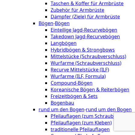
Taschen & Koffer für Armbrüste
Zubehör für Armbrüste
Dämpfer (Ziele) für Armbrüste
Bögen
-
Bögen
Einteilige Jagd-Recurvebögen
Takedown Jagd-Recurvebögen
Langbögen
Hybridbögen & Strongbows
Mittelstücke (Schraubverschluss)
Wurfarme (Schraubverschluss)
Recurve Mittelstücke (ILF)
Wurfarme (ILF, Formula)
Compound-Bögen
Koreanische Bögen & Reiterbögen
Freizeitbögen & Sets
Bogenbau
rund um den Bogen
-
rund um den Bogen
Pfeilauflagen (zum Schrauben)
Pfeilauflagen (zum Kleben)
traditionelle Pfeilauflagen