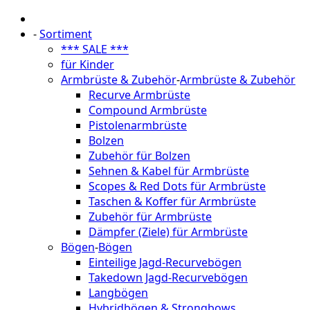
-
Sortiment
*** SALE ***
für Kinder
Armbrüste & Zubehör
-
Armbrüste & Zubehör
Recurve Armbrüste
Compound Armbrüste
Pistolenarmbrüste
Bolzen
Zubehör für Bolzen
Sehnen & Kabel für Armbrüste
Scopes & Red Dots für Armbrüste
Taschen & Koffer für Armbrüste
Zubehör für Armbrüste
Dämpfer (Ziele) für Armbrüste
Bögen
-
Bögen
Einteilige Jagd-Recurvebögen
Takedown Jagd-Recurvebögen
Langbögen
Hybridbögen & Strongbows