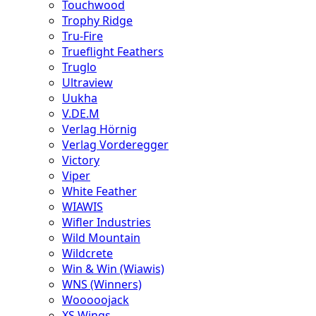
Touchwood
Trophy Ridge
Tru-Fire
Trueflight Feathers
Truglo
Ultraview
Uukha
V.DE.M
Verlag Hörnig
Verlag Vorderegger
Victory
Viper
White Feather
WIAWIS
Wifler Industries
Wild Mountain
Wildcrete
Win & Win (Wiawis)
WNS (Winners)
Wooooojack
XS Wings