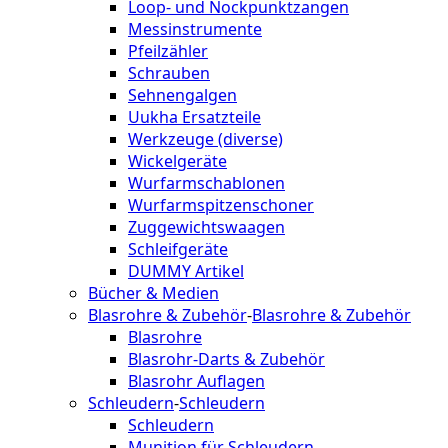
Loop- und Nockpunktzangen
Messinstrumente
Pfeilzähler
Schrauben
Sehnengalgen
Uukha Ersatzteile
Werkzeuge (diverse)
Wickelgeräte
Wurfarmschablonen
Wurfarmspitzenschoner
Zuggewichtswaagen
Schleifgeräte
DUMMY Artikel
Bücher & Medien
Blasrohre & Zubehör
-
Blasrohre & Zubehör
Blasrohre
Blasrohr-Darts & Zubehör
Blasrohr Auflagen
Schleudern
-
Schleudern
Schleudern
Munition für Schleudern