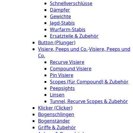
Schnellverschlüsse
Dämpfer
Gewichte
Jagd-Stabis
Wurfarm-Stabis
Ersatzteile & Zubehör
Button (Plunger)
Visiere, Peeps und Co.
-
Visiere, Peeps und
Co.
Recurve Visiere
Compound Visiere
Pin Visiere
Scopes (für Compound) & Zubehör
Peepsights
Linsen
Tunnel, Recurve Scopes & Zubehör
Klicker (Clicker)
Bogenschlingen
Bogenständer
Griffe & Zubehör