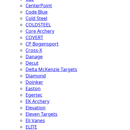
CenterPoint
Code Blue
Cold Steel
COLDSTEEL
Core Archery
COVERT
CP Bogensport
Cross-X
Danage
Decut
Delta McKenzie Targets
Diamond
Doinker
Easton
Egertec
EK Archery
Elevation
Eleven Targets
Eli Vanes
ELITE