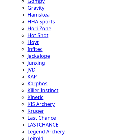
Gompy
Gravity
Hamskea
HHA Sports
Hori-Zone
Hot Shot
Hoyt
Infitec
Jackalope
Junxing
JVD
KAP
Karphos
Killer Instinct
Kinetic
KIS Archery
Krüger
Last Chance
LASTCHANCE
Legend Archery
Leitold