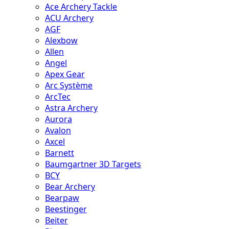
Ace Archery Tackle
ACU Archery
AGF
Alexbow
Allen
Angel
Apex Gear
Arc Système
ArcTec
Astra Archery
Aurora
Avalon
Axcel
Barnett
Baumgartner 3D Targets
BCY
Bear Archery
Bearpaw
Beestinger
Beiter