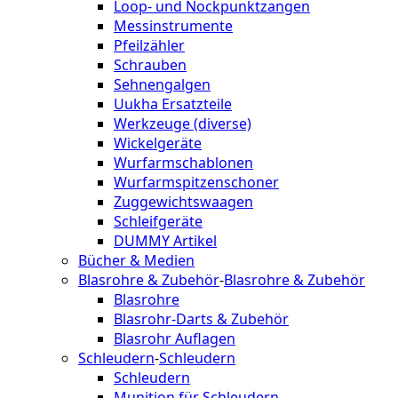
Loop- und Nockpunktzangen
Messinstrumente
Pfeilzähler
Schrauben
Sehnengalgen
Uukha Ersatzteile
Werkzeuge (diverse)
Wickelgeräte
Wurfarmschablonen
Wurfarmspitzenschoner
Zuggewichtswaagen
Schleifgeräte
DUMMY Artikel
Bücher & Medien
Blasrohre & Zubehör
-
Blasrohre & Zubehör
Blasrohre
Blasrohr-Darts & Zubehör
Blasrohr Auflagen
Schleudern
-
Schleudern
Schleudern
Munition für Schleudern