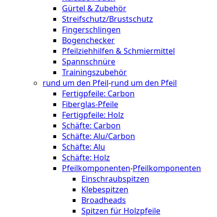
Gürtel & Zubehör
Streifschutz/Brustschutz
Fingerschlingen
Bogenchecker
Pfeilziehhilfen & Schmiermittel
Spannschnüre
Trainingszubehör
rund um den Pfeil
-
rund um den Pfeil
Fertigpfeile: Carbon
Fiberglas-Pfeile
Fertigpfeile: Holz
Schäfte: Carbon
Schäfte: Alu/Carbon
Schäfte: Alu
Schäfte: Holz
Pfeilkomponenten
-
Pfeilkomponenten
Einschraubspitzen
Klebespitzen
Broadheads
Spitzen für Holzpfeile