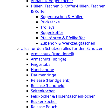
Anbau- & Bogenköcher
Hüllen, Taschen & Koffer
-
Hüllen, Taschen
& Koffer
Bogentaschen & Hüllen
Rucksäcke
Trolleys
Bogenkoffer
Pfeilröhren & Pfeilkoffer
Zubehör- & Werkzeugtaschen
alles für den Schützen
-
alles für den Schützen
Armschutz (traditionell)
Armschutz (übrige)
Fingertabs
Handschuhe
Daumenringe
Release (Handgelenk)
Release (handheld)
Seitenköcher
Feldköcher & Hosentaschenköcher
Rückenköcher
Release Pouch