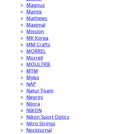
Magnus
Mantis
Mathews
Maximal
Mission
MK Korea
MM Crafts
MORREL
Morrell
MOULTRIE
MTM
Mybo
NAP
Natur'Foam
Negrini
Nijora
NIKON
Nikon Sport Optics
Nitro Strings
Nockturnal