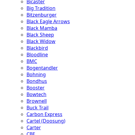
Bicaster
Big Tradition
Bitzenburger
Black Eagle Arrows
Black Mamba
Black Sheep
Black Widow
Blackbird
Bloodline
BMC
Bogentandler
Bohning
Bondhus
Booster
Bowtech
Brownell
Buck Trail
Carbon Express
Cartel (Doosung)
Carter
CBE