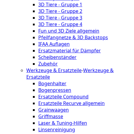
3D Tiere - Gruppe 1
3D Tiere - Gruppe 2
3D Tiere - Gruppe 3
3D Tiere - Gruppe 4
Fun und 3D Ziele allgemein
Pfeilfangnetze & 3D Backstops
IFAA Auflagen
Ersatzmaterial für Dämpfer
Scheibenständer
Zubehör
Werkzeuge & Ersatzteile
-
Werkzeuge &
Ersatzteile
Bogenhalter
Bogenpressen
Ersatzteile Compound
Ersatzteile Recurve allgemein
Grainwaagen
Griffmasse
Laser & Tuning-Hilfen
Linsenreinigung