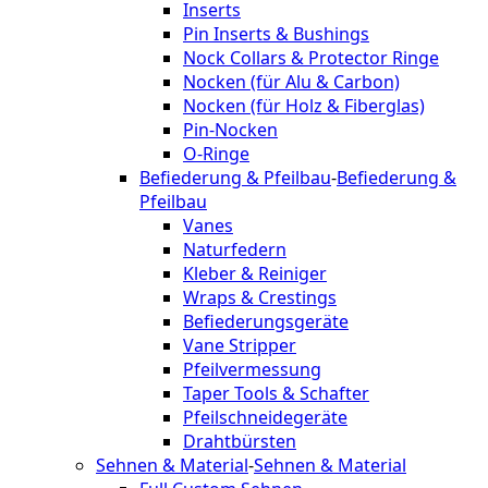
Inserts
Pin Inserts & Bushings
Nock Collars & Protector Ringe
Nocken (für Alu & Carbon)
Nocken (für Holz & Fiberglas)
Pin-Nocken
O-Ringe
Befiederung & Pfeilbau
-
Befiederung &
Pfeilbau
Vanes
Naturfedern
Kleber & Reiniger
Wraps & Crestings
Befiederungsgeräte
Vane Stripper
Pfeilvermessung
Taper Tools & Schafter
Pfeilschneidegeräte
Drahtbürsten
Sehnen & Material
-
Sehnen & Material