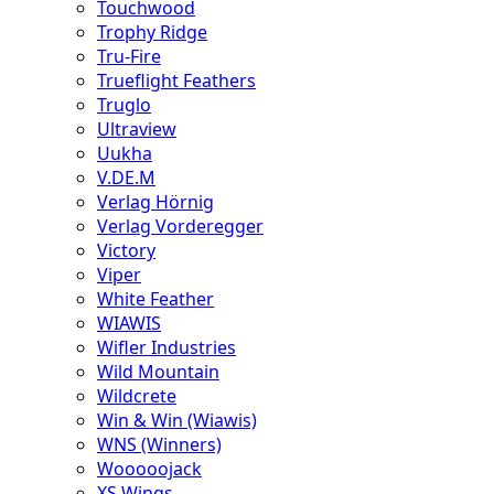
Touchwood
Trophy Ridge
Tru-Fire
Trueflight Feathers
Truglo
Ultraview
Uukha
V.DE.M
Verlag Hörnig
Verlag Vorderegger
Victory
Viper
White Feather
WIAWIS
Wifler Industries
Wild Mountain
Wildcrete
Win & Win (Wiawis)
WNS (Winners)
Wooooojack
XS Wings