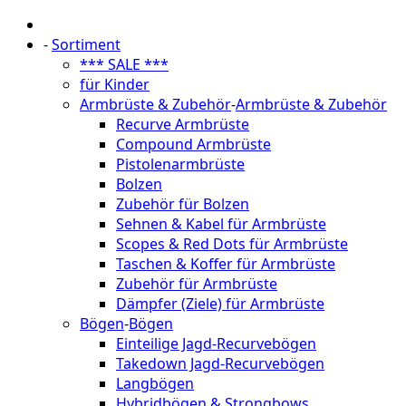
-
Sortiment
*** SALE ***
für Kinder
Armbrüste & Zubehör
-
Armbrüste & Zubehör
Recurve Armbrüste
Compound Armbrüste
Pistolenarmbrüste
Bolzen
Zubehör für Bolzen
Sehnen & Kabel für Armbrüste
Scopes & Red Dots für Armbrüste
Taschen & Koffer für Armbrüste
Zubehör für Armbrüste
Dämpfer (Ziele) für Armbrüste
Bögen
-
Bögen
Einteilige Jagd-Recurvebögen
Takedown Jagd-Recurvebögen
Langbögen
Hybridbögen & Strongbows