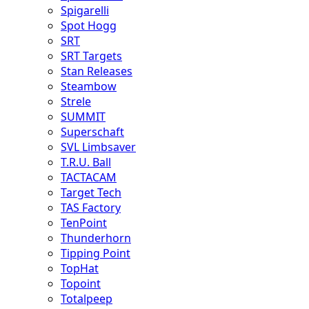
Spigarelli
Spot Hogg
SRT
SRT Targets
Stan Releases
Steambow
Strele
SUMMIT
Superschaft
SVL Limbsaver
T.R.U. Ball
TACTACAM
Target Tech
TAS Factory
TenPoint
Thunderhorn
Tipping Point
TopHat
Topoint
Totalpeep