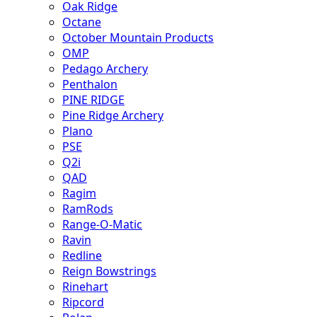
Oak Ridge
Octane
October Mountain Products
OMP
Pedago Archery
Penthalon
PINE RIDGE
Pine Ridge Archery
Plano
PSE
Q2i
QAD
Ragim
RamRods
Range-O-Matic
Ravin
Redline
Reign Bowstrings
Rinehart
Ripcord