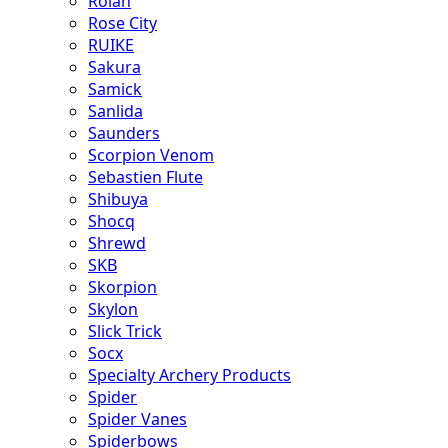
Rolan
Rose City
RUIKE
Sakura
Samick
Sanlida
Saunders
Scorpion Venom
Sebastien Flute
Shibuya
Shocq
Shrewd
SKB
Skorpion
Skylon
Slick Trick
Socx
Specialty Archery Products
Spider
Spider Vanes
Spiderbows