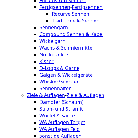
Full Custom Sehnen
Fertigsehnen
-
Fertigsehnen
Recurve Sehnen
Traditionelle Sehnen
Sehnengarn
Compound Sehnen & Kabel
Wickelgarn
Wachs & Schmiermittel
Nockpunkte
Kisser
D-Loops & Garne
Galgen & Wickelgeräte
Whisker/Silencer
Sehnenhalter
Ziele & Auflagen
-
Ziele & Auflagen
Dämpfer (Schaum)
Stroh- und Stramit
Würfel & Säcke
WA Auflagen Target
WA Auflagen Feld
sonstige Auflagen