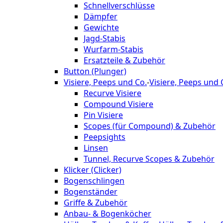
Schnellverschlüsse
Dämpfer
Gewichte
Jagd-Stabis
Wurfarm-Stabis
Ersatzteile & Zubehör
Button (Plunger)
Visiere, Peeps und Co.
-
Visiere, Peeps und 
Recurve Visiere
Compound Visiere
Pin Visiere
Scopes (für Compound) & Zubehör
Peepsights
Linsen
Tunnel, Recurve Scopes & Zubehör
Klicker (Clicker)
Bogenschlingen
Bogenständer
Griffe & Zubehör
Anbau- & Bogenköcher