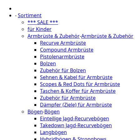
-
Sortiment
*** SALE ***
für Kinder
Armbrüste & Zubehör
-
Armbrüste & Zubehör
Recurve Armbrüste
Compound Armbrüste
Pistolenarmbrüste
Bolzen
Zubehör für Bolzen
Sehnen & Kabel für Armbrüste
Scopes & Red Dots für Armbrüste
Taschen & Koffer für Armbrüste
Zubehör für Armbrüste
Dämpfer (Ziele) für Armbrüste
Bögen
-
Bögen
Einteilige Jagd-Recurvebögen
Takedown Jagd-Recurvebögen
Langbögen
Hybridbögen & Strongbows