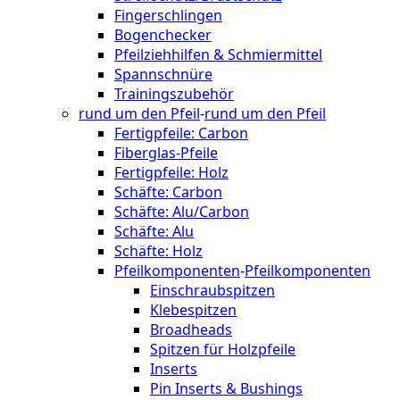
Fingerschlingen
Bogenchecker
Pfeilziehhilfen & Schmiermittel
Spannschnüre
Trainingszubehör
rund um den Pfeil
-
rund um den Pfeil
Fertigpfeile: Carbon
Fiberglas-Pfeile
Fertigpfeile: Holz
Schäfte: Carbon
Schäfte: Alu/Carbon
Schäfte: Alu
Schäfte: Holz
Pfeilkomponenten
-
Pfeilkomponenten
Einschraubspitzen
Klebespitzen
Broadheads
Spitzen für Holzpfeile
Inserts
Pin Inserts & Bushings