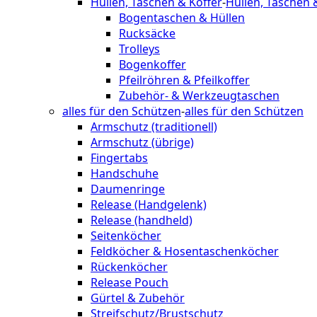
Hüllen, Taschen & Koffer
-
Hüllen, Taschen 
Bogentaschen & Hüllen
Rucksäcke
Trolleys
Bogenkoffer
Pfeilröhren & Pfeilkoffer
Zubehör- & Werkzeugtaschen
alles für den Schützen
-
alles für den Schützen
Armschutz (traditionell)
Armschutz (übrige)
Fingertabs
Handschuhe
Daumenringe
Release (Handgelenk)
Release (handheld)
Seitenköcher
Feldköcher & Hosentaschenköcher
Rückenköcher
Release Pouch
Gürtel & Zubehör
Streifschutz/Brustschutz