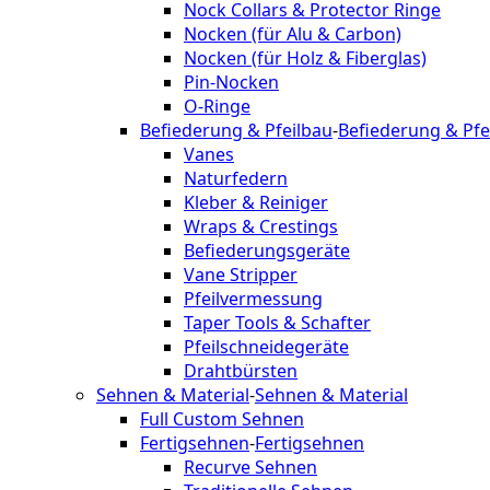
Nock Collars & Protector Ringe
Nocken (für Alu & Carbon)
Nocken (für Holz & Fiberglas)
Pin-Nocken
O-Ringe
Befiederung & Pfeilbau
-
Befiederung & Pfe
Vanes
Naturfedern
Kleber & Reiniger
Wraps & Crestings
Befiederungsgeräte
Vane Stripper
Pfeilvermessung
Taper Tools & Schafter
Pfeilschneidegeräte
Drahtbürsten
Sehnen & Material
-
Sehnen & Material
Full Custom Sehnen
Fertigsehnen
-
Fertigsehnen
Recurve Sehnen