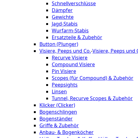
Schnellverschlüsse
Dämpfer
Gewichte
Jagd-Stabis
Wurfarm-Stabis
Ersatzteile & Zubehör
Button (Plunger)
Visiere, Peeps und Co.
-
Visiere, Peeps und 
Recurve Visiere
Compound Visiere
Pin Visiere
Scopes (für Compound) & Zubehör
Peepsights
Linsen
Tunnel, Recurve Scopes & Zubehör
Klicker (Clicker)
Bogenschlingen
Bogenständer
Griffe & Zubehör
Anbau- & Bogenköcher