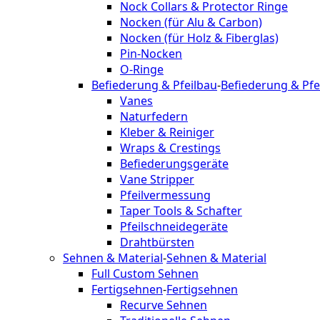
Nock Collars & Protector Ringe
Nocken (für Alu & Carbon)
Nocken (für Holz & Fiberglas)
Pin-Nocken
O-Ringe
Befiederung & Pfeilbau
-
Befiederung & Pfe
Vanes
Naturfedern
Kleber & Reiniger
Wraps & Crestings
Befiederungsgeräte
Vane Stripper
Pfeilvermessung
Taper Tools & Schafter
Pfeilschneidegeräte
Drahtbürsten
Sehnen & Material
-
Sehnen & Material
Full Custom Sehnen
Fertigsehnen
-
Fertigsehnen
Recurve Sehnen