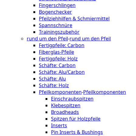
Fingerschlingen
Bogenchecker
Pfeilziehhilfen & Schmiermittel
Spannschnüre
Trainingszubehör
rund um den Pfeil
-
rund um den Pfeil
Fertigpfeile: Carbon
Fiberglas-Pfeile
Fertigpfeile: Holz
Schäfte: Carbon
Schäfte: Alu/Carbon
Schäfte: Alu
Schäfte: Holz
Pfeilkomponenten
-
Pfeilkomponenten
Einschraubspitzen
Klebespitzen
Broadheads
Spitzen für Holzpfeile
Inserts
Pin Inserts & Bushings