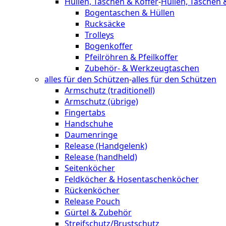
Hüllen, Taschen & Koffer
-
Hüllen, Taschen 
Bogentaschen & Hüllen
Rucksäcke
Trolleys
Bogenkoffer
Pfeilröhren & Pfeilkoffer
Zubehör- & Werkzeugtaschen
alles für den Schützen
-
alles für den Schützen
Armschutz (traditionell)
Armschutz (übrige)
Fingertabs
Handschuhe
Daumenringe
Release (Handgelenk)
Release (handheld)
Seitenköcher
Feldköcher & Hosentaschenköcher
Rückenköcher
Release Pouch
Gürtel & Zubehör
Streifschutz/Brustschutz