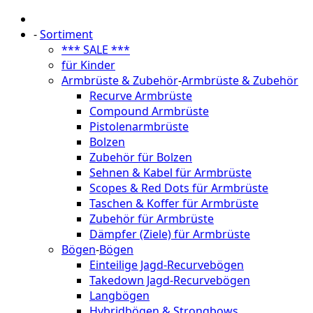
-
Sortiment
*** SALE ***
für Kinder
Armbrüste & Zubehör
-
Armbrüste & Zubehör
Recurve Armbrüste
Compound Armbrüste
Pistolenarmbrüste
Bolzen
Zubehör für Bolzen
Sehnen & Kabel für Armbrüste
Scopes & Red Dots für Armbrüste
Taschen & Koffer für Armbrüste
Zubehör für Armbrüste
Dämpfer (Ziele) für Armbrüste
Bögen
-
Bögen
Einteilige Jagd-Recurvebögen
Takedown Jagd-Recurvebögen
Langbögen
Hybridbögen & Strongbows