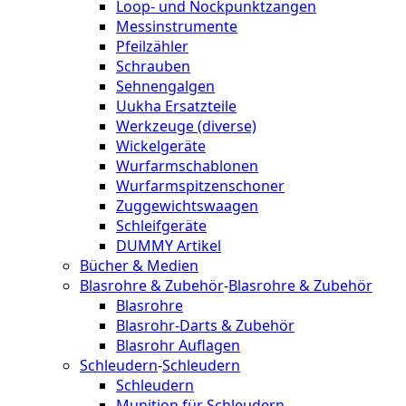
Loop- und Nockpunktzangen
Messinstrumente
Pfeilzähler
Schrauben
Sehnengalgen
Uukha Ersatzteile
Werkzeuge (diverse)
Wickelgeräte
Wurfarmschablonen
Wurfarmspitzenschoner
Zuggewichtswaagen
Schleifgeräte
DUMMY Artikel
Bücher & Medien
Blasrohre & Zubehör
-
Blasrohre & Zubehör
Blasrohre
Blasrohr-Darts & Zubehör
Blasrohr Auflagen
Schleudern
-
Schleudern
Schleudern
Munition für Schleudern