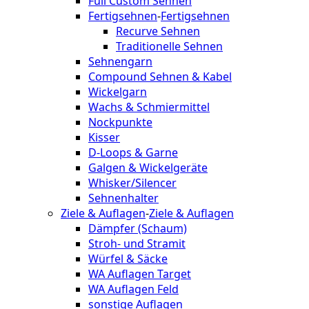
Full Custom Sehnen
Fertigsehnen
-
Fertigsehnen
Recurve Sehnen
Traditionelle Sehnen
Sehnengarn
Compound Sehnen & Kabel
Wickelgarn
Wachs & Schmiermittel
Nockpunkte
Kisser
D-Loops & Garne
Galgen & Wickelgeräte
Whisker/Silencer
Sehnenhalter
Ziele & Auflagen
-
Ziele & Auflagen
Dämpfer (Schaum)
Stroh- und Stramit
Würfel & Säcke
WA Auflagen Target
WA Auflagen Feld
sonstige Auflagen