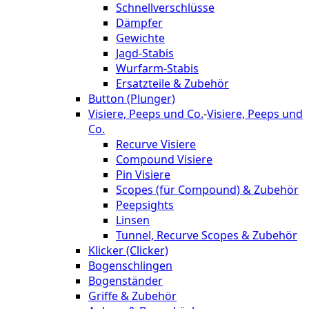
Schnellverschlüsse
Dämpfer
Gewichte
Jagd-Stabis
Wurfarm-Stabis
Ersatzteile & Zubehör
Button (Plunger)
Visiere, Peeps und Co.
-
Visiere, Peeps und
Co.
Recurve Visiere
Compound Visiere
Pin Visiere
Scopes (für Compound) & Zubehör
Peepsights
Linsen
Tunnel, Recurve Scopes & Zubehör
Klicker (Clicker)
Bogenschlingen
Bogenständer
Griffe & Zubehör