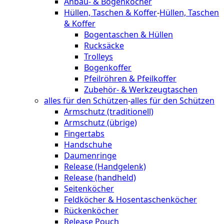
Anbau- & Bogenköcher
Hüllen, Taschen & Koffer
-
Hüllen, Taschen
& Koffer
Bogentaschen & Hüllen
Rucksäcke
Trolleys
Bogenkoffer
Pfeilröhren & Pfeilkoffer
Zubehör- & Werkzeugtaschen
alles für den Schützen
-
alles für den Schützen
Armschutz (traditionell)
Armschutz (übrige)
Fingertabs
Handschuhe
Daumenringe
Release (Handgelenk)
Release (handheld)
Seitenköcher
Feldköcher & Hosentaschenköcher
Rückenköcher
Release Pouch