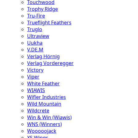
Touchwood
Trophy Ridge
Tru-Fire
Trueflight Feathers
Truglo
Ultraview
Uukha
V.DE.M
Verlag Hörnig
Verlag Vorderegger
Victory
Viper
White Feather
WIAWIS
Wifler Industries
Wild Mountain
Wildcrete
Win & Win (Wiawis)
WNS (Winners)
Wooooojack
XS Wings