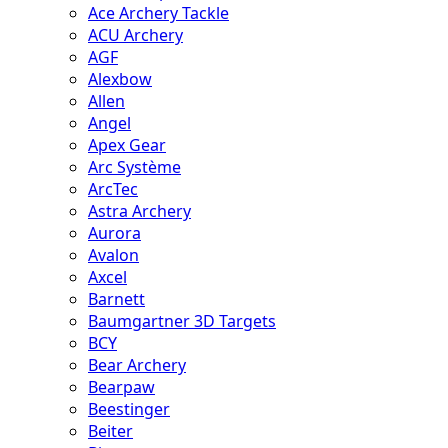
Ace Archery Tackle
ACU Archery
AGF
Alexbow
Allen
Angel
Apex Gear
Arc Système
ArcTec
Astra Archery
Aurora
Avalon
Axcel
Barnett
Baumgartner 3D Targets
BCY
Bear Archery
Bearpaw
Beestinger
Beiter