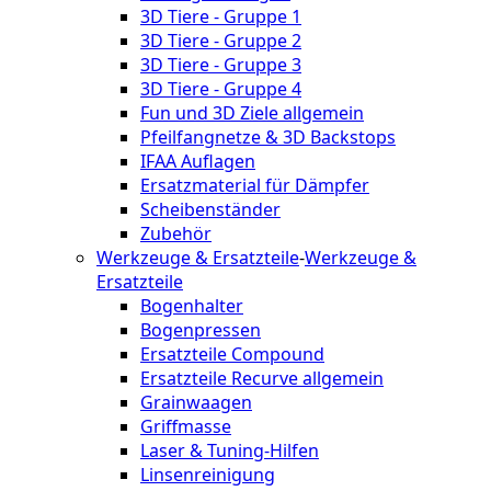
3D Tiere - Gruppe 1
3D Tiere - Gruppe 2
3D Tiere - Gruppe 3
3D Tiere - Gruppe 4
Fun und 3D Ziele allgemein
Pfeilfangnetze & 3D Backstops
IFAA Auflagen
Ersatzmaterial für Dämpfer
Scheibenständer
Zubehör
Werkzeuge & Ersatzteile
-
Werkzeuge &
Ersatzteile
Bogenhalter
Bogenpressen
Ersatzteile Compound
Ersatzteile Recurve allgemein
Grainwaagen
Griffmasse
Laser & Tuning-Hilfen
Linsenreinigung