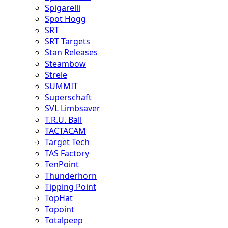
Spigarelli
Spot Hogg
SRT
SRT Targets
Stan Releases
Steambow
Strele
SUMMIT
Superschaft
SVL Limbsaver
T.R.U. Ball
TACTACAM
Target Tech
TAS Factory
TenPoint
Thunderhorn
Tipping Point
TopHat
Topoint
Totalpeep