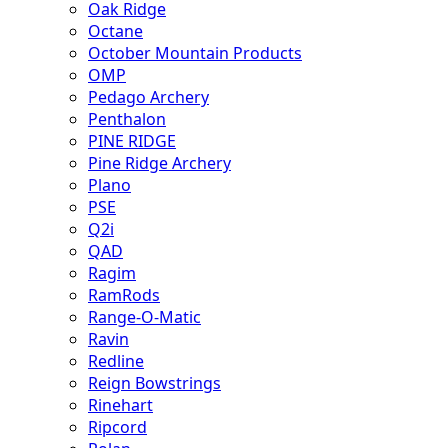
Oak Ridge
Octane
October Mountain Products
OMP
Pedago Archery
Penthalon
PINE RIDGE
Pine Ridge Archery
Plano
PSE
Q2i
QAD
Ragim
RamRods
Range-O-Matic
Ravin
Redline
Reign Bowstrings
Rinehart
Ripcord