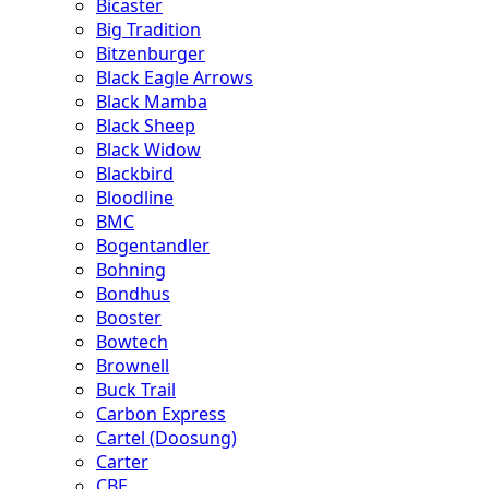
Bicaster
Big Tradition
Bitzenburger
Black Eagle Arrows
Black Mamba
Black Sheep
Black Widow
Blackbird
Bloodline
BMC
Bogentandler
Bohning
Bondhus
Booster
Bowtech
Brownell
Buck Trail
Carbon Express
Cartel (Doosung)
Carter
CBE