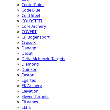
CenterPoint
Code Blue
Cold Steel
COLDSTEEL
Core Archery
COVERT
CP Bogensport
Cross-X
Danage
Decut
Delta McKenzie Targets
Diamond
Doinker
Easton
Egertec
EK Archery
Elevation
Eleven Targets
Eli Vanes
ELITE