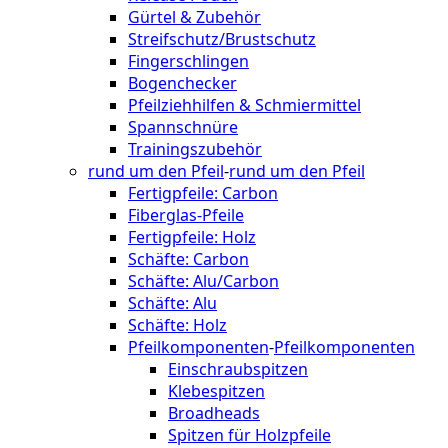
Gürtel & Zubehör
Streifschutz/Brustschutz
Fingerschlingen
Bogenchecker
Pfeilziehhilfen & Schmiermittel
Spannschnüre
Trainingszubehör
rund um den Pfeil
-
rund um den Pfeil
Fertigpfeile: Carbon
Fiberglas-Pfeile
Fertigpfeile: Holz
Schäfte: Carbon
Schäfte: Alu/Carbon
Schäfte: Alu
Schäfte: Holz
Pfeilkomponenten
-
Pfeilkomponenten
Einschraubspitzen
Klebespitzen
Broadheads
Spitzen für Holzpfeile