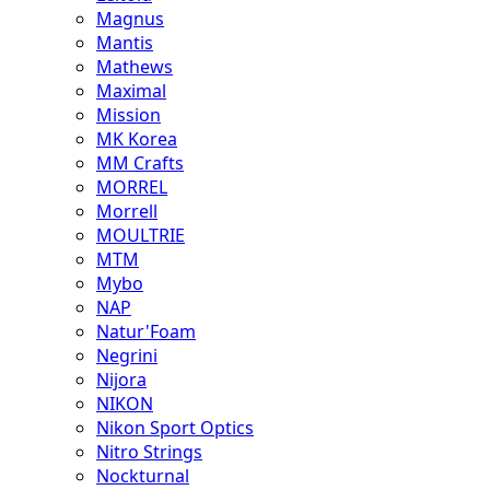
Magnus
Mantis
Mathews
Maximal
Mission
MK Korea
MM Crafts
MORREL
Morrell
MOULTRIE
MTM
Mybo
NAP
Natur'Foam
Negrini
Nijora
NIKON
Nikon Sport Optics
Nitro Strings
Nockturnal