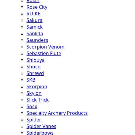
Rolan
Rose City
RUIKE
Sakura
Samick
Sanlida
Saunders
Scorpion Venom
Sebastien Flute
Shibuya
Shocq
Shrewd
SKB
Skorpion
Skylon
Slick Trick
Socx
Specialty Archery Products
Spider
Spider Vanes
Spiderbows