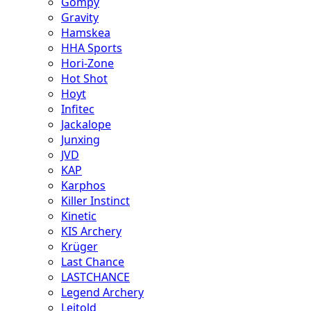
Gompy
Gravity
Hamskea
HHA Sports
Hori-Zone
Hot Shot
Hoyt
Infitec
Jackalope
Junxing
JVD
KAP
Karphos
Killer Instinct
Kinetic
KIS Archery
Krüger
Last Chance
LASTCHANCE
Legend Archery
Leitold