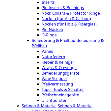
Inserts
Pin Inserts & Bushings
Nock Collars & Protector Ringe
Nocken (für Alu & Carbon)
Nocken (für Holz & Fiberglas)
Pin-Nocken
O-Ringe
Befiederung & Pfeilbau
-
Befiederung &
Pfeilbau
Vanes
Naturfedern
Kleber & Reiniger
Wraps & Crestings
Befiederungsgeräte
Vane Stripper
Pfeilvermessung
Taper Tools & Schafter
Pfeilschneidegeräte
Drahtbürsten
Sehnen & Material
-
Sehnen & Material