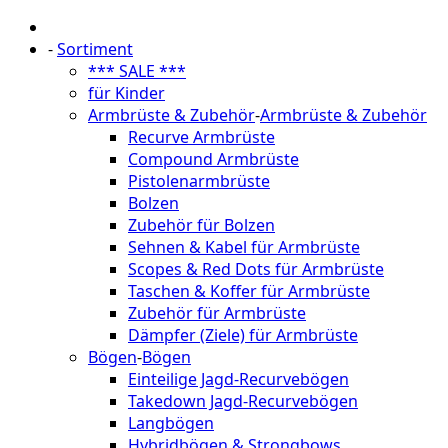
-
Sortiment
*** SALE ***
für Kinder
Armbrüste & Zubehör
-
Armbrüste & Zubehör
Recurve Armbrüste
Compound Armbrüste
Pistolenarmbrüste
Bolzen
Zubehör für Bolzen
Sehnen & Kabel für Armbrüste
Scopes & Red Dots für Armbrüste
Taschen & Koffer für Armbrüste
Zubehör für Armbrüste
Dämpfer (Ziele) für Armbrüste
Bögen
-
Bögen
Einteilige Jagd-Recurvebögen
Takedown Jagd-Recurvebögen
Langbögen
Hybridbögen & Strongbows