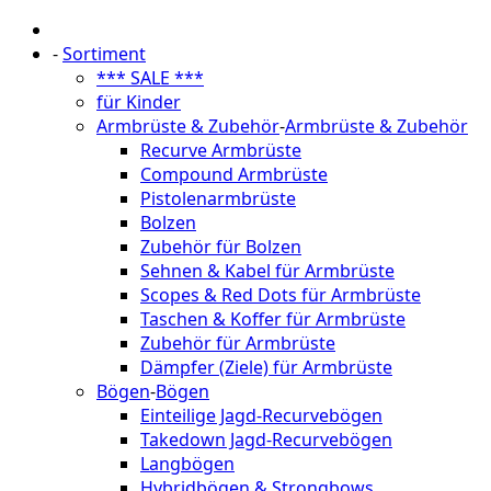
-
Sortiment
*** SALE ***
für Kinder
Armbrüste & Zubehör
-
Armbrüste & Zubehör
Recurve Armbrüste
Compound Armbrüste
Pistolenarmbrüste
Bolzen
Zubehör für Bolzen
Sehnen & Kabel für Armbrüste
Scopes & Red Dots für Armbrüste
Taschen & Koffer für Armbrüste
Zubehör für Armbrüste
Dämpfer (Ziele) für Armbrüste
Bögen
-
Bögen
Einteilige Jagd-Recurvebögen
Takedown Jagd-Recurvebögen
Langbögen
Hybridbögen & Strongbows