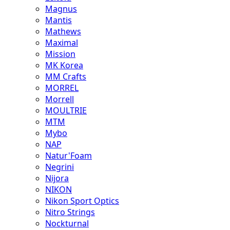
Magnus
Mantis
Mathews
Maximal
Mission
MK Korea
MM Crafts
MORREL
Morrell
MOULTRIE
MTM
Mybo
NAP
Natur'Foam
Negrini
Nijora
NIKON
Nikon Sport Optics
Nitro Strings
Nockturnal