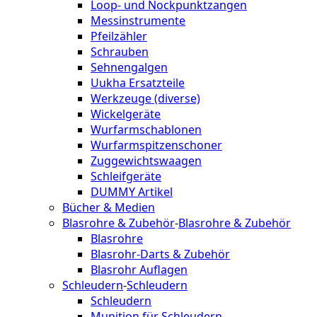
Loop- und Nockpunktzangen
Messinstrumente
Pfeilzähler
Schrauben
Sehnengalgen
Uukha Ersatzteile
Werkzeuge (diverse)
Wickelgeräte
Wurfarmschablonen
Wurfarmspitzenschoner
Zuggewichtswaagen
Schleifgeräte
DUMMY Artikel
Bücher & Medien
Blasrohre & Zubehör
-
Blasrohre & Zubehör
Blasrohre
Blasrohr-Darts & Zubehör
Blasrohr Auflagen
Schleudern
-
Schleudern
Schleudern
Munition für Schleudern