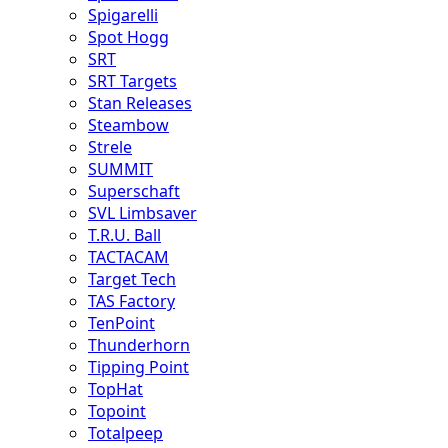
Spigarelli
Spot Hogg
SRT
SRT Targets
Stan Releases
Steambow
Strele
SUMMIT
Superschaft
SVL Limbsaver
T.R.U. Ball
TACTACAM
Target Tech
TAS Factory
TenPoint
Thunderhorn
Tipping Point
TopHat
Topoint
Totalpeep