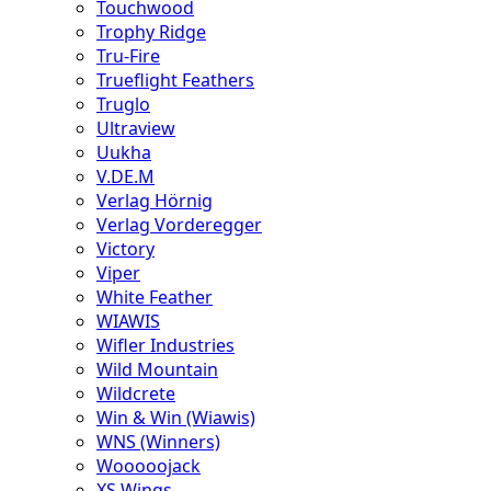
Touchwood
Trophy Ridge
Tru-Fire
Trueflight Feathers
Truglo
Ultraview
Uukha
V.DE.M
Verlag Hörnig
Verlag Vorderegger
Victory
Viper
White Feather
WIAWIS
Wifler Industries
Wild Mountain
Wildcrete
Win & Win (Wiawis)
WNS (Winners)
Wooooojack
XS Wings