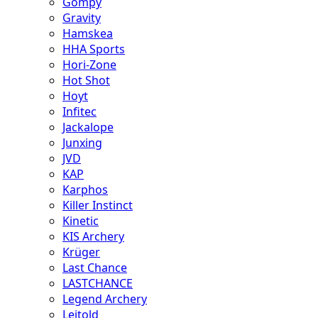
Gompy
Gravity
Hamskea
HHA Sports
Hori-Zone
Hot Shot
Hoyt
Infitec
Jackalope
Junxing
JVD
KAP
Karphos
Killer Instinct
Kinetic
KIS Archery
Krüger
Last Chance
LASTCHANCE
Legend Archery
Leitold