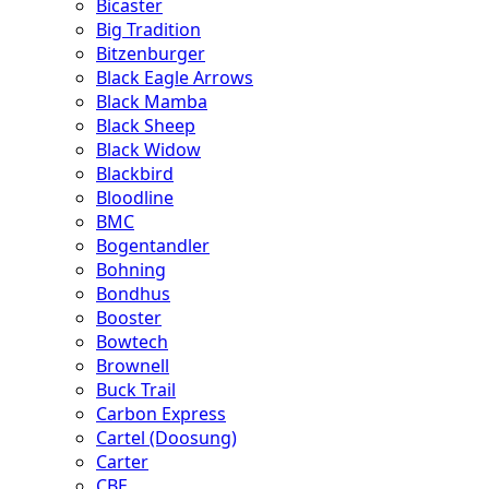
Bicaster
Big Tradition
Bitzenburger
Black Eagle Arrows
Black Mamba
Black Sheep
Black Widow
Blackbird
Bloodline
BMC
Bogentandler
Bohning
Bondhus
Booster
Bowtech
Brownell
Buck Trail
Carbon Express
Cartel (Doosung)
Carter
CBE