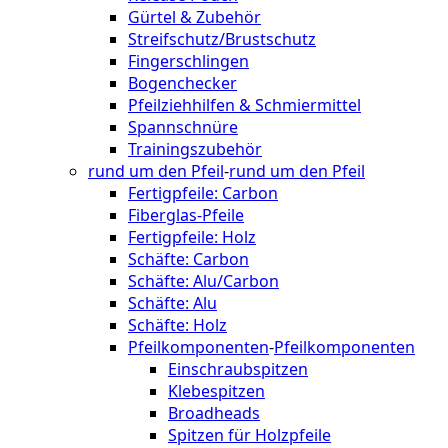
Gürtel & Zubehör
Streifschutz/Brustschutz
Fingerschlingen
Bogenchecker
Pfeilziehhilfen & Schmiermittel
Spannschnüre
Trainingszubehör
rund um den Pfeil
-
rund um den Pfeil
Fertigpfeile: Carbon
Fiberglas-Pfeile
Fertigpfeile: Holz
Schäfte: Carbon
Schäfte: Alu/Carbon
Schäfte: Alu
Schäfte: Holz
Pfeilkomponenten
-
Pfeilkomponenten
Einschraubspitzen
Klebespitzen
Broadheads
Spitzen für Holzpfeile