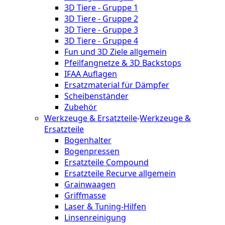
3D Tiere - Gruppe 1
3D Tiere - Gruppe 2
3D Tiere - Gruppe 3
3D Tiere - Gruppe 4
Fun und 3D Ziele allgemein
Pfeilfangnetze & 3D Backstops
IFAA Auflagen
Ersatzmaterial für Dämpfer
Scheibenständer
Zubehör
Werkzeuge & Ersatzteile
-
Werkzeuge &
Ersatzteile
Bogenhalter
Bogenpressen
Ersatzteile Compound
Ersatzteile Recurve allgemein
Grainwaagen
Griffmasse
Laser & Tuning-Hilfen
Linsenreinigung