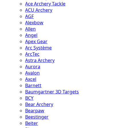
Ace Archery Tackle
ACU Archery
AGF
Alexbow
Allen
Angel
Apex Gear
Arc Système
ArcTec
Astra Archery
Aurora
Avalon
Axcel
Barnett
Baumgartner 3D Targets
BCY
Bear Archery
Bearpaw
Beestinger
Beiter