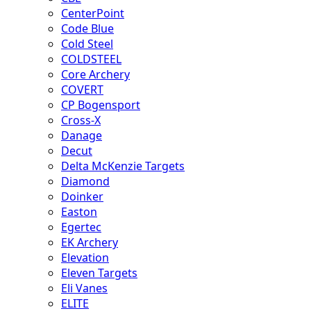
CenterPoint
Code Blue
Cold Steel
COLDSTEEL
Core Archery
COVERT
CP Bogensport
Cross-X
Danage
Decut
Delta McKenzie Targets
Diamond
Doinker
Easton
Egertec
EK Archery
Elevation
Eleven Targets
Eli Vanes
ELITE