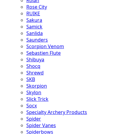
Rolan
Rose City
RUIKE
Sakura
Samick
Sanlida
Saunders
Scorpion Venom
Sebastien Flute
Shibuya
Shocq
Shrewd
SKB
Skorpion
Skylon
Slick Trick
Socx
Specialty Archery Products
Spider
Spider Vanes
Spiderbows