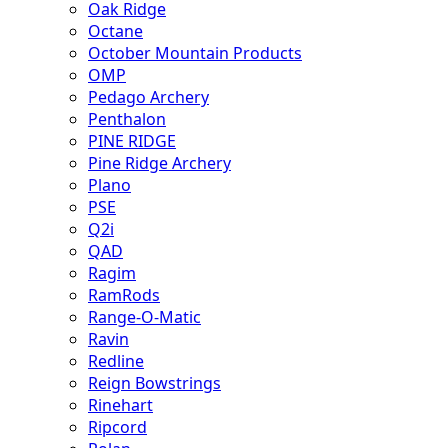
Oak Ridge
Octane
October Mountain Products
OMP
Pedago Archery
Penthalon
PINE RIDGE
Pine Ridge Archery
Plano
PSE
Q2i
QAD
Ragim
RamRods
Range-O-Matic
Ravin
Redline
Reign Bowstrings
Rinehart
Ripcord