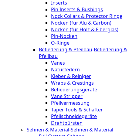
Inserts
Pin Inserts & Bushings
Nock Collars & Protector Ringe
Nocken (für Alu & Carbon)
Nocken (für Holz & Fiberglas)
Pin-Nocken
O-Ringe
Befiederung & Pfeilbau
-
Befiederung &
Pfeilbau
Vanes
Naturfedern
Kleber & Reiniger
Wraps & Crestings
Befiederungsgeräte
Vane Stripper
Pfeilvermessung
Taper Tools & Schafter
Pfeilschneidegeräte
Drahtbürsten
Sehnen & Material
-
Sehnen & Material