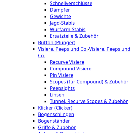
Schnellverschlüsse
Dämpfer
Gewichte
Jagd-Stabis
Wurfarm-Stabis
Ersatzteile & Zubehör
Button (Plunger)
Visiere, Peeps und Co.
-
Visiere, Peeps und
Co.
Recurve Visiere
Compound Visiere
Pin Visiere
Scopes (für Compound) & Zubehör
Peepsights
Linsen
Tunnel, Recurve Scopes & Zubehör
Klicker (Clicker)
Bogenschlingen
Bogenständer
Griffe & Zubehör