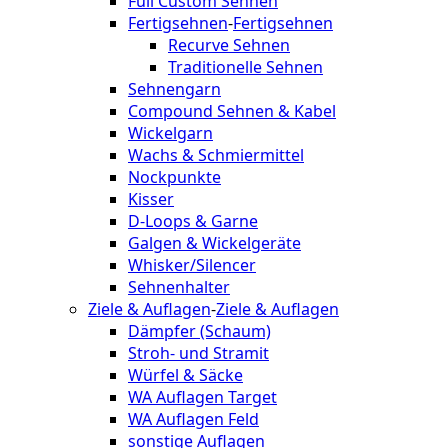
Full Custom Sehnen
Fertigsehnen
-
Fertigsehnen
Recurve Sehnen
Traditionelle Sehnen
Sehnengarn
Compound Sehnen & Kabel
Wickelgarn
Wachs & Schmiermittel
Nockpunkte
Kisser
D-Loops & Garne
Galgen & Wickelgeräte
Whisker/Silencer
Sehnenhalter
Ziele & Auflagen
-
Ziele & Auflagen
Dämpfer (Schaum)
Stroh- und Stramit
Würfel & Säcke
WA Auflagen Target
WA Auflagen Feld
sonstige Auflagen