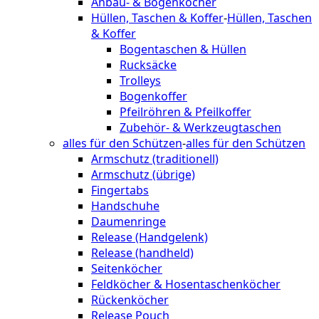
Anbau- & Bogenköcher
Hüllen, Taschen & Koffer
-
Hüllen, Taschen
& Koffer
Bogentaschen & Hüllen
Rucksäcke
Trolleys
Bogenkoffer
Pfeilröhren & Pfeilkoffer
Zubehör- & Werkzeugtaschen
alles für den Schützen
-
alles für den Schützen
Armschutz (traditionell)
Armschutz (übrige)
Fingertabs
Handschuhe
Daumenringe
Release (Handgelenk)
Release (handheld)
Seitenköcher
Feldköcher & Hosentaschenköcher
Rückenköcher
Release Pouch