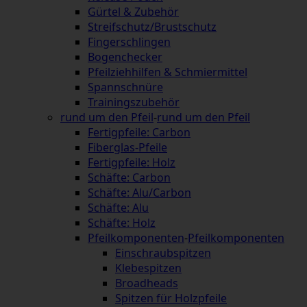
Gürtel & Zubehör
Streifschutz/Brustschutz
Fingerschlingen
Bogenchecker
Pfeilziehhilfen & Schmiermittel
Spannschnüre
Trainingszubehör
rund um den Pfeil
-
rund um den Pfeil
Fertigpfeile: Carbon
Fiberglas-Pfeile
Fertigpfeile: Holz
Schäfte: Carbon
Schäfte: Alu/Carbon
Schäfte: Alu
Schäfte: Holz
Pfeilkomponenten
-
Pfeilkomponenten
Einschraubspitzen
Klebespitzen
Broadheads
Spitzen für Holzpfeile