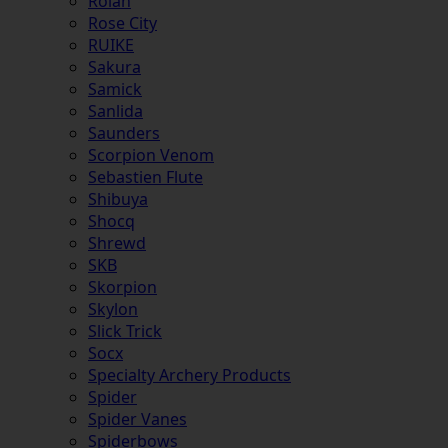
Rolan
Rose City
RUIKE
Sakura
Samick
Sanlida
Saunders
Scorpion Venom
Sebastien Flute
Shibuya
Shocq
Shrewd
SKB
Skorpion
Skylon
Slick Trick
Socx
Specialty Archery Products
Spider
Spider Vanes
Spiderbows