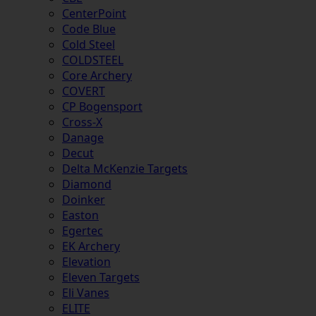
CenterPoint
Code Blue
Cold Steel
COLDSTEEL
Core Archery
COVERT
CP Bogensport
Cross-X
Danage
Decut
Delta McKenzie Targets
Diamond
Doinker
Easton
Egertec
EK Archery
Elevation
Eleven Targets
Eli Vanes
ELITE