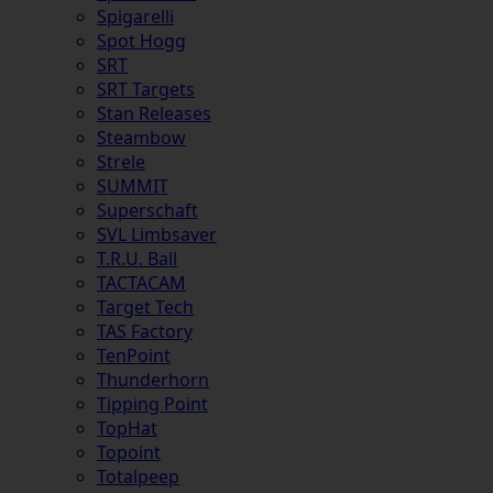
Spigarelli
Spot Hogg
SRT
SRT Targets
Stan Releases
Steambow
Strele
SUMMIT
Superschaft
SVL Limbsaver
T.R.U. Ball
TACTACAM
Target Tech
TAS Factory
TenPoint
Thunderhorn
Tipping Point
TopHat
Topoint
Totalpeep