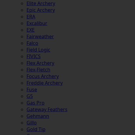
Elite Archery
Epic Archery
ERA
Excalibur
EXE
Fairweather
Falco
Field Logic
FIVICS
Flex Archery
Flex-Fletch
Focus Archery
Freddie Archery
Fuse
G5
Gas Pro
Gateway Feathers
Gehmann
Gillo
Gold Tip