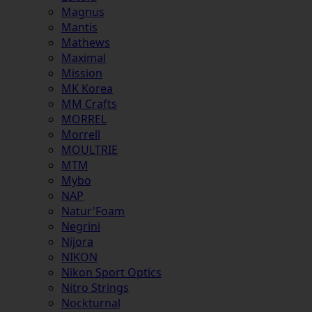
Magnus
Mantis
Mathews
Maximal
Mission
MK Korea
MM Crafts
MORREL
Morrell
MOULTRIE
MTM
Mybo
NAP
Natur'Foam
Negrini
Nijora
NIKON
Nikon Sport Optics
Nitro Strings
Nockturnal