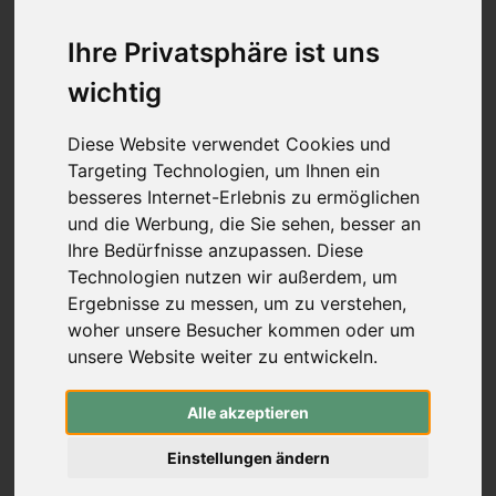
Mittelstücke (Schraubverschluss)
Wurfarme (Schraubverschluss)
Ihre Privatsphäre ist uns
Recurve Mittelstücke (ILF)
wichtig
Wurfarme (ILF, Formula)
Compound-Bögen
Koreanische Bögen & Reiterbögen
Diese Website verwendet Cookies und
Freizeitbögen & Sets
Targeting Technologien, um Ihnen ein
Bogenbau
besseres Internet-Erlebnis zu ermöglichen
rund um den Bogen
-
rund um den Bogen
und die Werbung, die Sie sehen, besser an
Pfeilauflagen (zum Schrauben)
Ihre Bedürfnisse anzupassen. Diese
Pfeilauflagen (zum Kleben)
Technologien nutzen wir außerdem, um
traditionelle Pfeilauflagen
Ergebnisse zu messen, um zu verstehen,
Compound Blade Auflagen
woher unsere Besucher kommen oder um
Compound Prong Auflagen
unsere Website weiter zu entwickeln.
Compound Drop-Away Pfeilauflagen
Compound Full Capture Auflagen
Stabilisation
-
Stabilisation
Alle akzeptieren
Mono- & Seitenstabis
Extender (Vorbauten)
Einstellungen ändern
V-Bars & Adapter