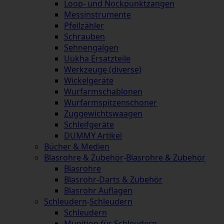
Loop- und Nockpunktzangen
Messinstrumente
Pfeilzähler
Schrauben
Sehnengalgen
Uukha Ersatzteile
Werkzeuge (diverse)
Wickelgeräte
Wurfarmschablonen
Wurfarmspitzenschoner
Zuggewichtswaagen
Schleifgeräte
DUMMY Artikel
Bücher & Medien
Blasrohre & Zubehör
-
Blasrohre & Zubehör
Blasrohre
Blasrohr-Darts & Zubehör
Blasrohr Auflagen
Schleudern
-
Schleudern
Schleudern
Munition für Schleudern