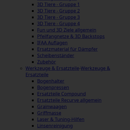
3D Tiere - Gruppe 1
3D Tiere - Gruppe 2
3D Tiere - Gruppe 3
3D Tiere - Gruppe 4
Fun und 3D Ziele allgemein
Pfeilfangnetze & 3D Backstops
IFAA Auflagen
Ersatzmaterial für Dämpfer
Scheibenständer
Zubehör
Werkzeuge & Ersatzteile
-
Werkzeuge &
Ersatzteile
Bogenhalter
Bogenpressen
Ersatzteile Compound
Ersatzteile Recurve allgemein
Grainwaagen
Griffmasse
Laser & Tuning-Hilfen
Linsenreinigung