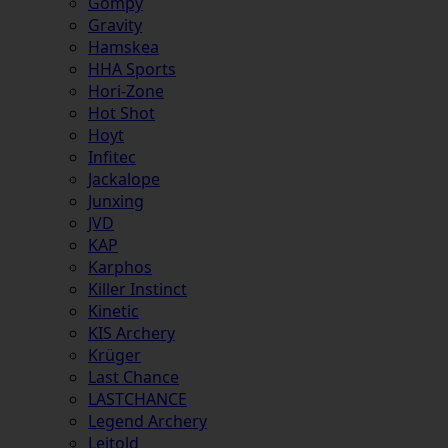
Gompy
Gravity
Hamskea
HHA Sports
Hori-Zone
Hot Shot
Hoyt
Infitec
Jackalope
Junxing
JVD
KAP
Karphos
Killer Instinct
Kinetic
KIS Archery
Krüger
Last Chance
LASTCHANCE
Legend Archery
Leitold