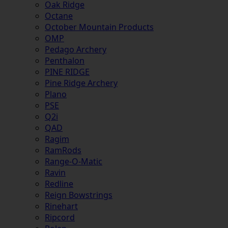
Oak Ridge
Octane
October Mountain Products
OMP
Pedago Archery
Penthalon
PINE RIDGE
Pine Ridge Archery
Plano
PSE
Q2i
QAD
Ragim
RamRods
Range-O-Matic
Ravin
Redline
Reign Bowstrings
Rinehart
Ripcord