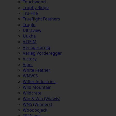
Touchwood
Trophy Ridge
Tru-Fire
Trueflight Feathers
Truglo
Ultraview
Uukha
V.DE.M
Verlag Hörnig
Verlag Vorderegger
Victory
Viper
White Feather
WIAWIS
Wifler Industries
Wild Mountain
Wildcrete
Win & Win (Wiawis)
WNS (Winners)
Wooooojack
XS Wings