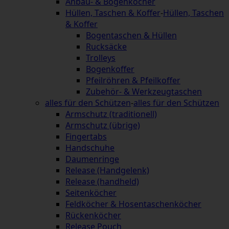
Anbau- & Bogenköcher
Hüllen, Taschen & Koffer
-
Hüllen, Taschen
& Koffer
Bogentaschen & Hüllen
Rucksäcke
Trolleys
Bogenkoffer
Pfeilröhren & Pfeilkoffer
Zubehör- & Werkzeugtaschen
alles für den Schützen
-
alles für den Schützen
Armschutz (traditionell)
Armschutz (übrige)
Fingertabs
Handschuhe
Daumenringe
Release (Handgelenk)
Release (handheld)
Seitenköcher
Feldköcher & Hosentaschenköcher
Rückenköcher
Release Pouch