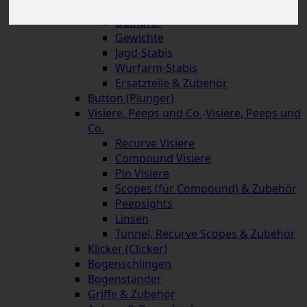
Schnellverschlüsse
Dämpfer
Gewichte
Jagd-Stabis
Wurfarm-Stabis
Ersatzteile & Zubehör
Button (Plunger)
Visiere, Peeps und Co.
-
Visiere, Peeps und
Co.
Recurve Visiere
Compound Visiere
Pin Visiere
Scopes (für Compound) & Zubehör
Peepsights
Linsen
Tunnel, Recurve Scopes & Zubehör
Klicker (Clicker)
Bogenschlingen
Bogenständer
Griffe & Zubehör