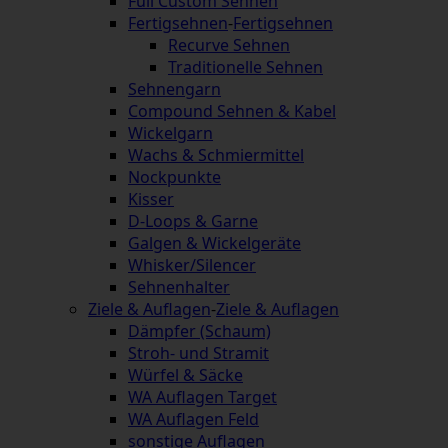
Full Custom Sehnen
Fertigsehnen
-
Fertigsehnen
Recurve Sehnen
Traditionelle Sehnen
Sehnengarn
Compound Sehnen & Kabel
Wickelgarn
Wachs & Schmiermittel
Nockpunkte
Kisser
D-Loops & Garne
Galgen & Wickelgeräte
Whisker/Silencer
Sehnenhalter
Ziele & Auflagen
-
Ziele & Auflagen
Dämpfer (Schaum)
Stroh- und Stramit
Würfel & Säcke
WA Auflagen Target
WA Auflagen Feld
sonstige Auflagen