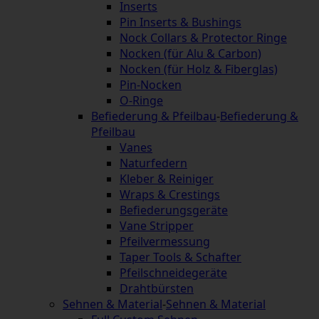
Inserts
Pin Inserts & Bushings
Nock Collars & Protector Ringe
Nocken (für Alu & Carbon)
Nocken (für Holz & Fiberglas)
Pin-Nocken
O-Ringe
Befiederung & Pfeilbau
-
Befiederung &
Pfeilbau
Vanes
Naturfedern
Kleber & Reiniger
Wraps & Crestings
Befiederungsgeräte
Vane Stripper
Pfeilvermessung
Taper Tools & Schafter
Pfeilschneidegeräte
Drahtbürsten
Sehnen & Material
-
Sehnen & Material