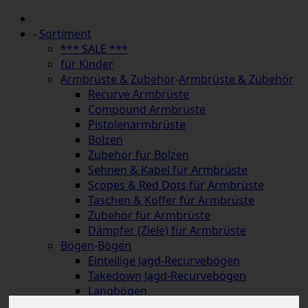
-
Sortiment
*** SALE ***
für Kinder
Armbrüste & Zubehör
-
Armbrüste & Zubehör
Recurve Armbrüste
Compound Armbrüste
Pistolenarmbrüste
Bolzen
Zubehör für Bolzen
Sehnen & Kabel für Armbrüste
Scopes & Red Dots für Armbrüste
Taschen & Koffer für Armbrüste
Zubehör für Armbrüste
Dämpfer (Ziele) für Armbrüste
Bögen
-
Bögen
Einteilige Jagd-Recurvebögen
Takedown Jagd-Recurvebögen
Langbögen
Hybridbögen & Strongbows