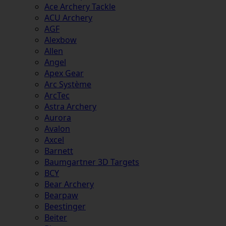
Ace Archery Tackle
ACU Archery
AGF
Alexbow
Allen
Angel
Apex Gear
Arc Système
ArcTec
Astra Archery
Aurora
Avalon
Axcel
Barnett
Baumgartner 3D Targets
BCY
Bear Archery
Bearpaw
Beestinger
Beiter