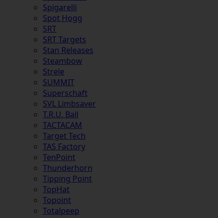
Spigarelli
Spot Hogg
SRT
SRT Targets
Stan Releases
Steambow
Strele
SUMMIT
Superschaft
SVL Limbsaver
T.R.U. Ball
TACTACAM
Target Tech
TAS Factory
TenPoint
Thunderhorn
Tipping Point
TopHat
Topoint
Totalpeep