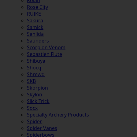
Rolan
Rose City
RUIKE
Sakura
Samick
Sanlida
Saunders
Scorpion Venom
Sebastien Flute
Shibuya
Shocq
Shrewd
SKB
Skorpion
Skylon
Slick Trick
Socx
Specialty Archery Products
Spider
Spider Vanes
Spiderbows