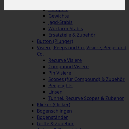
Schnellverschlüsse
Dämpfer
Gewichte
Jagd-Stabis
Wurfarm-Stabis
Ersatzteile & Zubehör
Button (Plunger)
Visiere, Peeps und Co.
-
Visiere, Peeps und
Co.
Recurve Visiere
Compound Visiere
Pin Visiere
Scopes (für Compound) & Zubehör
Peepsights
Linsen
Tunnel, Recurve Scopes & Zubehör
Klicker (Clicker)
Bogenschlingen
Bogenständer
Griffe & Zubehör