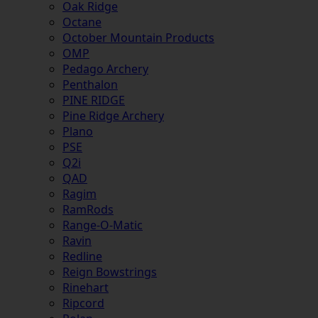
Oak Ridge
Octane
October Mountain Products
OMP
Pedago Archery
Penthalon
PINE RIDGE
Pine Ridge Archery
Plano
PSE
Q2i
QAD
Ragim
RamRods
Range-O-Matic
Ravin
Redline
Reign Bowstrings
Rinehart
Ripcord