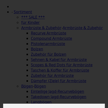
-
Sortiment
*** SALE ***
für Kinder
Armbrüste & Zubehör
-
Armbrüste & Zubehör
Recurve Armbrüste
Compound Armbrüste
Pistolenarmbrüste
Bolzen
Zubehör für Bolzen
Sehnen & Kabel für Armbrüste
Scopes & Red Dots für Armbrüste
Taschen & Koffer für Armbrüste
Zubehör für Armbrüste
Dämpfer (Ziele) für Armbrüste
Bögen
-
Bögen
Einteilige Jagd-Recurvebögen
Takedown Jagd-Recurvebögen
Langbögen
Hybridbögen & Strongbows