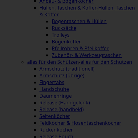
Anbau- & Bogenköcher
Hüllen, Taschen & Koffer
-
Hüllen, Taschen
& Koffer
Bogentaschen & Hüllen
Rucksäcke
Trolleys
Bogenkoffer
Pfeilröhren & Pfeilkoffer
Zubehör- & Werkzeugtaschen
alles für den Schützen
-
alles für den Schützen
Armschutz (traditionell)
Armschutz (übrige)
Fingertabs
Handschuhe
Daumenringe
Release (Handgelenk)
Release (handheld)
Seitenköcher
Feldköcher & Hosentaschenköcher
Rückenköcher
Release Pouch