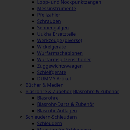
Loop- und Nockpunktzangen
Messinstrumente
Pfeilzähler
Schrauben
Sehnengalgen
Uukha Ersatzteile
Werkzeuge (diverse)
Wickelgeräte
Wurfarmschablonen
Wurfarmspitzenschoner
Zuggewichtswaagen
Schleifgeräte
DUMMY Artikel
Bücher & Medien
Blasrohre & Zubehör
-
Blasrohre & Zubehör
Blasrohre
Blasrohr-Darts & Zubehör
Blasrohr Auflagen
Schleudern
-
Schleudern
Schleudern
Munition für Schleudern