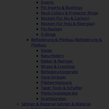
Inserts
Pin Inserts & Bushings
Nock Collars & Protector Ringe
Nocken (für Alu & Carbon)
Nocken (für Holz & Fiberglas)
Pin-Nocken
O-Ringe
Befiederung & Pfeilbau
-
Befiederung &
Pfeilbau
Vanes
Naturfedern
Kleber & Reiniger
Wraps & Crestings
Befiederungsgeräte
Vane Stripper
Pfeilvermessung
Taper Tools & Schafter
Pfeilschneidegeräte
Drahtbürsten
Sehnen & Material
-
Sehnen & Material