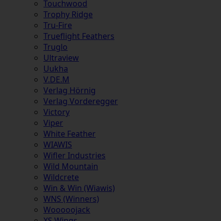
Touchwood
Trophy Ridge
Tru-Fire
Trueflight Feathers
Truglo
Ultraview
Uukha
V.DE.M
Verlag Hörnig
Verlag Vorderegger
Victory
Viper
White Feather
WIAWIS
Wifler Industries
Wild Mountain
Wildcrete
Win & Win (Wiawis)
WNS (Winners)
Wooooojack
XS Wings