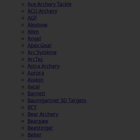
Ace Archery Tackle
ACU Archery
AGF
Alexbow
Allen
Angel
Apex Gear
Arc Système
ArcTec
Astra Archery
Aurora
Avalon
Axcel
Barnett
Baumgartner 3D Targets
BCY
Bear Archery
Bearpaw
Beestinger
Beiter