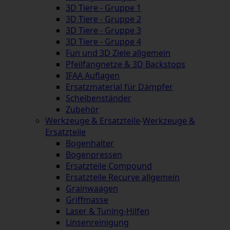
3D Tiere - Gruppe 1
3D Tiere - Gruppe 2
3D Tiere - Gruppe 3
3D Tiere - Gruppe 4
Fun und 3D Ziele allgemein
Pfeilfangnetze & 3D Backstops
IFAA Auflagen
Ersatzmaterial für Dämpfer
Scheibenständer
Zubehör
Werkzeuge & Ersatzteile
-
Werkzeuge &
Ersatzteile
Bogenhalter
Bogenpressen
Ersatzteile Compound
Ersatzteile Recurve allgemein
Grainwaagen
Griffmasse
Laser & Tuning-Hilfen
Linsenreinigung