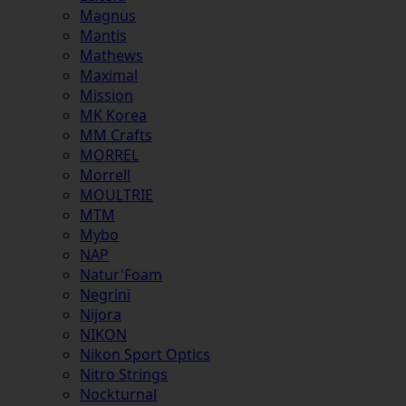
Magnus
Mantis
Mathews
Maximal
Mission
MK Korea
MM Crafts
MORREL
Morrell
MOULTRIE
MTM
Mybo
NAP
Natur'Foam
Negrini
Nijora
NIKON
Nikon Sport Optics
Nitro Strings
Nockturnal