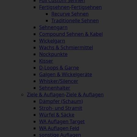
Full Custom Sehnen
Fertigsehnen
-
Fertigsehnen
Recurve Sehnen
Traditionelle Sehnen
Sehnengarn
Compound Sehnen & Kabel
Wickelgarn
Wachs & Schmiermittel
Nockpunkte
Kisser
D-Loops & Garne
Galgen & Wickelgeräte
Whisker/Silencer
Sehnenhalter
Ziele & Auflagen
-
Ziele & Auflagen
Dämpfer (Schaum)
Stroh- und Stramit
Würfel & Säcke
WA Auflagen Target
WA Auflagen Feld
sonstige Auflagen