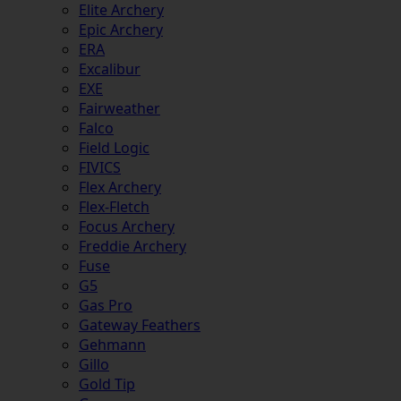
Elite Archery
Epic Archery
ERA
Excalibur
EXE
Fairweather
Falco
Field Logic
FIVICS
Flex Archery
Flex-Fletch
Focus Archery
Freddie Archery
Fuse
G5
Gas Pro
Gateway Feathers
Gehmann
Gillo
Gold Tip