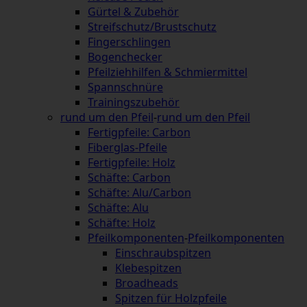
Gürtel & Zubehör
Streifschutz/Brustschutz
Fingerschlingen
Bogenchecker
Pfeilziehhilfen & Schmiermittel
Spannschnüre
Trainingszubehör
rund um den Pfeil
-
rund um den Pfeil
Fertigpfeile: Carbon
Fiberglas-Pfeile
Fertigpfeile: Holz
Schäfte: Carbon
Schäfte: Alu/Carbon
Schäfte: Alu
Schäfte: Holz
Pfeilkomponenten
-
Pfeilkomponenten
Einschraubspitzen
Klebespitzen
Broadheads
Spitzen für Holzpfeile