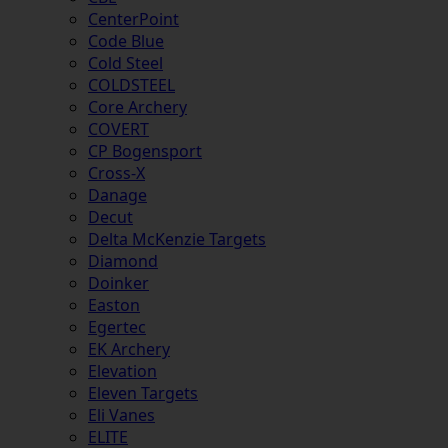
CenterPoint
Code Blue
Cold Steel
COLDSTEEL
Core Archery
COVERT
CP Bogensport
Cross-X
Danage
Decut
Delta McKenzie Targets
Diamond
Doinker
Easton
Egertec
EK Archery
Elevation
Eleven Targets
Eli Vanes
ELITE