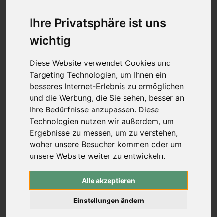
Mittelstücke (Schraubverschluss)
Wurfarme (Schraubverschluss)
Ihre Privatsphäre ist uns
Recurve Mittelstücke (ILF)
wichtig
Wurfarme (ILF, Formula)
Compound-Bögen
Koreanische Bögen & Reiterbögen
Diese Website verwendet Cookies und
Freizeitbögen & Sets
Targeting Technologien, um Ihnen ein
Bogenbau
besseres Internet-Erlebnis zu ermöglichen
rund um den Bogen
-
rund um den Bogen
und die Werbung, die Sie sehen, besser an
Pfeilauflagen (zum Schrauben)
Ihre Bedürfnisse anzupassen. Diese
Pfeilauflagen (zum Kleben)
Technologien nutzen wir außerdem, um
traditionelle Pfeilauflagen
Ergebnisse zu messen, um zu verstehen,
Compound Blade Auflagen
woher unsere Besucher kommen oder um
Compound Prong Auflagen
unsere Website weiter zu entwickeln.
Compound Drop-Away Pfeilauflagen
Compound Full Capture Auflagen
Stabilisation
-
Stabilisation
Alle akzeptieren
Mono- & Seitenstabis
Extender (Vorbauten)
Einstellungen ändern
V-Bars & Adapter