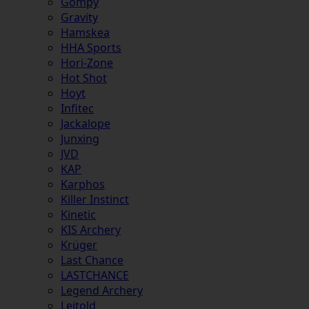
Gompy
Gravity
Hamskea
HHA Sports
Hori-Zone
Hot Shot
Hoyt
Infitec
Jackalope
Junxing
JVD
KAP
Karphos
Killer Instinct
Kinetic
KIS Archery
Krüger
Last Chance
LASTCHANCE
Legend Archery
Leitold