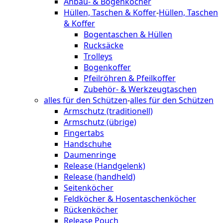
Anbau- & Bogenköcher
Hüllen, Taschen & Koffer
-
Hüllen, Taschen
& Koffer
Bogentaschen & Hüllen
Rucksäcke
Trolleys
Bogenkoffer
Pfeilröhren & Pfeilkoffer
Zubehör- & Werkzeugtaschen
alles für den Schützen
-
alles für den Schützen
Armschutz (traditionell)
Armschutz (übrige)
Fingertabs
Handschuhe
Daumenringe
Release (Handgelenk)
Release (handheld)
Seitenköcher
Feldköcher & Hosentaschenköcher
Rückenköcher
Release Pouch