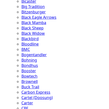
Bicaster
Big Tradition
Bitzenburger
Black Eagle Arrows
Black Mamba
Black Sheep
Black Widow
Blackbird
Bloodline
BMC
Bogentandler
Bohning
Bondhus
Booster
Bowtech
Brownell
Buck Trail
Carbon Express
Cartel (Doosung)
Carter
CBE