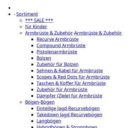
-
Sortiment
*** SALE ***
für Kinder
Armbrüste & Zubehör
-
Armbrüste & Zubehör
Recurve Armbrüste
Compound Armbrüste
Pistolenarmbrüste
Bolzen
Zubehör für Bolzen
Sehnen & Kabel für Armbrüste
Scopes & Red Dots für Armbrüste
Taschen & Koffer für Armbrüste
Zubehör für Armbrüste
Dämpfer (Ziele) für Armbrüste
Bögen
-
Bögen
Einteilige Jagd-Recurvebögen
Takedown Jagd-Recurvebögen
Langbögen
Hybridbögen & Strongbows