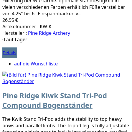
Fixierung der Wurfarme- optimale Standfestigkeit in
vielen verschiedenen Farben erhältlich Füße verstellbar
von 4.25" bis 6" Einspannbacken v...
26,95 €
Artikelnummer : KWIK
Hersteller :
Pine Ridge Archery
0 auf Lager
Details
auf die Wunschliste
Pine Ridge Kiwk Stand Tri-Pod
Compound Bogenständer
The Kwik Stand Tri-Pod adds the stability to top heavy
bows and parallel limbs. The Tripod leg is fully adjustable
featuring a hirth gear to lock it into place when you find