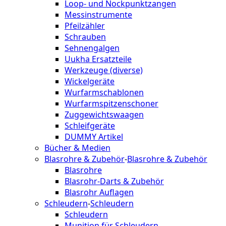
Loop- und Nockpunktzangen
Messinstrumente
Pfeilzähler
Schrauben
Sehnengalgen
Uukha Ersatzteile
Werkzeuge (diverse)
Wickelgeräte
Wurfarmschablonen
Wurfarmspitzenschoner
Zuggewichtswaagen
Schleifgeräte
DUMMY Artikel
Bücher & Medien
Blasrohre & Zubehör
-
Blasrohre & Zubehör
Blasrohre
Blasrohr-Darts & Zubehör
Blasrohr Auflagen
Schleudern
-
Schleudern
Schleudern
Munition für Schleudern