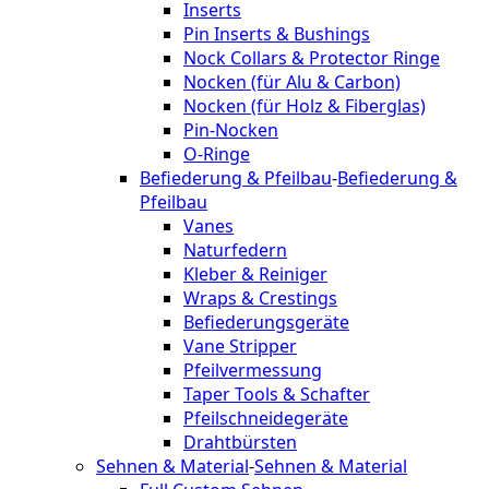
Inserts
Pin Inserts & Bushings
Nock Collars & Protector Ringe
Nocken (für Alu & Carbon)
Nocken (für Holz & Fiberglas)
Pin-Nocken
O-Ringe
Befiederung & Pfeilbau
-
Befiederung &
Pfeilbau
Vanes
Naturfedern
Kleber & Reiniger
Wraps & Crestings
Befiederungsgeräte
Vane Stripper
Pfeilvermessung
Taper Tools & Schafter
Pfeilschneidegeräte
Drahtbürsten
Sehnen & Material
-
Sehnen & Material