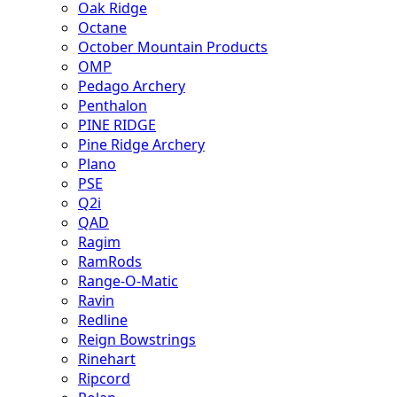
Oak Ridge
Octane
October Mountain Products
OMP
Pedago Archery
Penthalon
PINE RIDGE
Pine Ridge Archery
Plano
PSE
Q2i
QAD
Ragim
RamRods
Range-O-Matic
Ravin
Redline
Reign Bowstrings
Rinehart
Ripcord