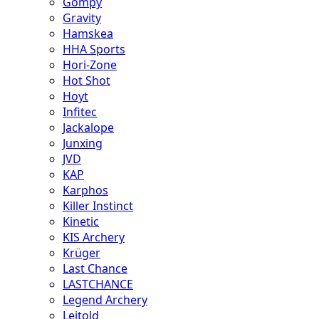
Gompy
Gravity
Hamskea
HHA Sports
Hori-Zone
Hot Shot
Hoyt
Infitec
Jackalope
Junxing
JVD
KAP
Karphos
Killer Instinct
Kinetic
KIS Archery
Krüger
Last Chance
LASTCHANCE
Legend Archery
Leitold