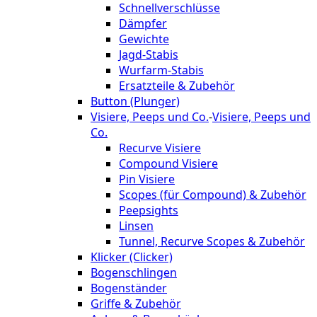
Schnellverschlüsse
Dämpfer
Gewichte
Jagd-Stabis
Wurfarm-Stabis
Ersatzteile & Zubehör
Button (Plunger)
Visiere, Peeps und Co.
-
Visiere, Peeps und
Co.
Recurve Visiere
Compound Visiere
Pin Visiere
Scopes (für Compound) & Zubehör
Peepsights
Linsen
Tunnel, Recurve Scopes & Zubehör
Klicker (Clicker)
Bogenschlingen
Bogenständer
Griffe & Zubehör