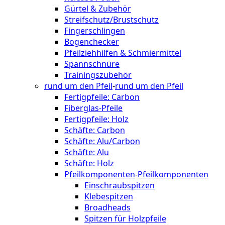
Gürtel & Zubehör
Streifschutz/Brustschutz
Fingerschlingen
Bogenchecker
Pfeilziehhilfen & Schmiermittel
Spannschnüre
Trainingszubehör
rund um den Pfeil
-
rund um den Pfeil
Fertigpfeile: Carbon
Fiberglas-Pfeile
Fertigpfeile: Holz
Schäfte: Carbon
Schäfte: Alu/Carbon
Schäfte: Alu
Schäfte: Holz
Pfeilkomponenten
-
Pfeilkomponenten
Einschraubspitzen
Klebespitzen
Broadheads
Spitzen für Holzpfeile