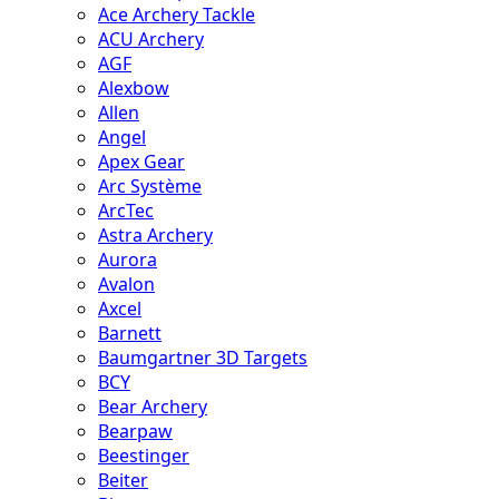
Ace Archery Tackle
ACU Archery
AGF
Alexbow
Allen
Angel
Apex Gear
Arc Système
ArcTec
Astra Archery
Aurora
Avalon
Axcel
Barnett
Baumgartner 3D Targets
BCY
Bear Archery
Bearpaw
Beestinger
Beiter