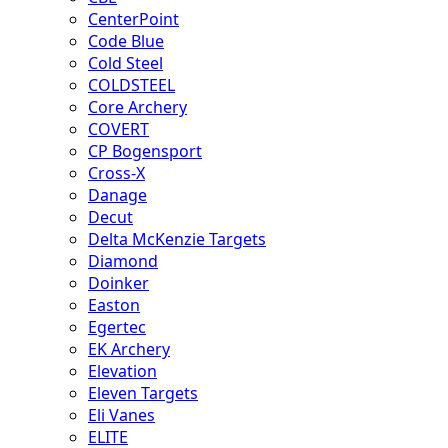
CenterPoint
Code Blue
Cold Steel
COLDSTEEL
Core Archery
COVERT
CP Bogensport
Cross-X
Danage
Decut
Delta McKenzie Targets
Diamond
Doinker
Easton
Egertec
EK Archery
Elevation
Eleven Targets
Eli Vanes
ELITE