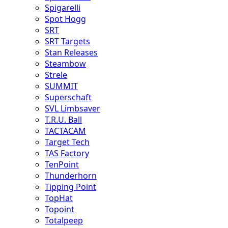
Spigarelli
Spot Hogg
SRT
SRT Targets
Stan Releases
Steambow
Strele
SUMMIT
Superschaft
SVL Limbsaver
T.R.U. Ball
TACTACAM
Target Tech
TAS Factory
TenPoint
Thunderhorn
Tipping Point
TopHat
Topoint
Totalpeep