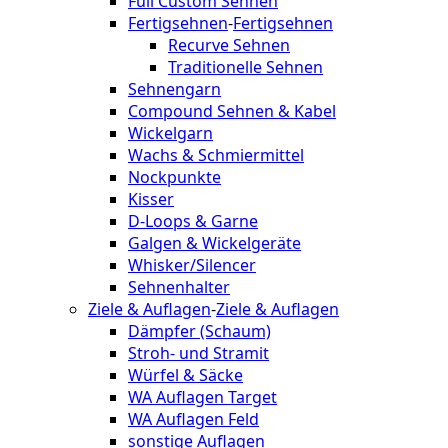
Full Custom Sehnen
Fertigsehnen
-
Fertigsehnen
Recurve Sehnen
Traditionelle Sehnen
Sehnengarn
Compound Sehnen & Kabel
Wickelgarn
Wachs & Schmiermittel
Nockpunkte
Kisser
D-Loops & Garne
Galgen & Wickelgeräte
Whisker/Silencer
Sehnenhalter
Ziele & Auflagen
-
Ziele & Auflagen
Dämpfer (Schaum)
Stroh- und Stramit
Würfel & Säcke
WA Auflagen Target
WA Auflagen Feld
sonstige Auflagen