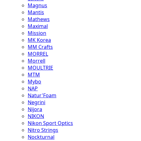
Magnus
Mantis
Mathews
Maximal
Mission
MK Korea
MM Crafts
MORREL
Morrell
MOULTRIE
MTM
Mybo
NAP
Natur'Foam
Negrini
Nijora
NIKON
Nikon Sport Optics
Nitro Strings
Nockturnal