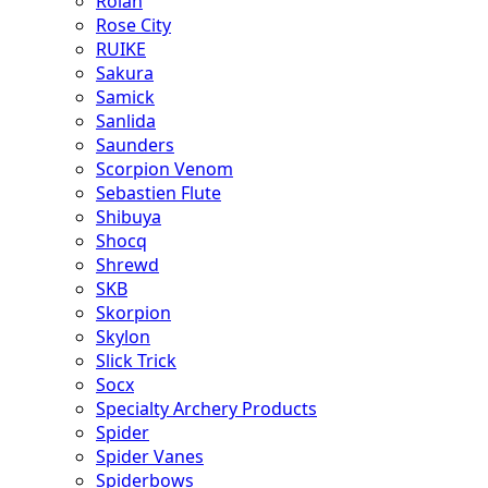
Rolan
Rose City
RUIKE
Sakura
Samick
Sanlida
Saunders
Scorpion Venom
Sebastien Flute
Shibuya
Shocq
Shrewd
SKB
Skorpion
Skylon
Slick Trick
Socx
Specialty Archery Products
Spider
Spider Vanes
Spiderbows