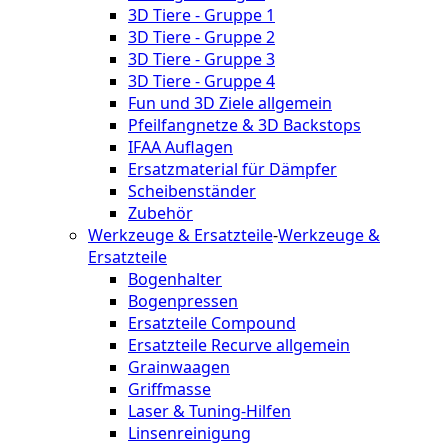
3D Tiere - Gruppe 1
3D Tiere - Gruppe 2
3D Tiere - Gruppe 3
3D Tiere - Gruppe 4
Fun und 3D Ziele allgemein
Pfeilfangnetze & 3D Backstops
IFAA Auflagen
Ersatzmaterial für Dämpfer
Scheibenständer
Zubehör
Werkzeuge & Ersatzteile
-
Werkzeuge &
Ersatzteile
Bogenhalter
Bogenpressen
Ersatzteile Compound
Ersatzteile Recurve allgemein
Grainwaagen
Griffmasse
Laser & Tuning-Hilfen
Linsenreinigung