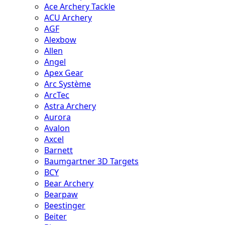
Ace Archery Tackle
ACU Archery
AGF
Alexbow
Allen
Angel
Apex Gear
Arc Système
ArcTec
Astra Archery
Aurora
Avalon
Axcel
Barnett
Baumgartner 3D Targets
BCY
Bear Archery
Bearpaw
Beestinger
Beiter