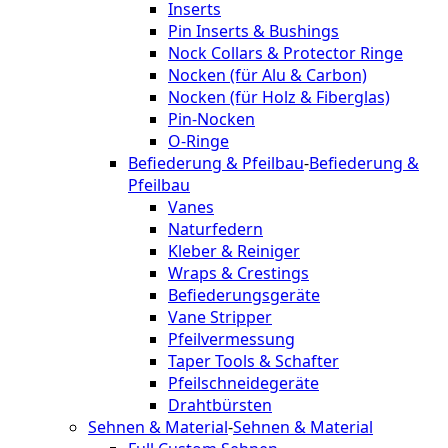
Inserts
Pin Inserts & Bushings
Nock Collars & Protector Ringe
Nocken (für Alu & Carbon)
Nocken (für Holz & Fiberglas)
Pin-Nocken
O-Ringe
Befiederung & Pfeilbau
-
Befiederung &
Pfeilbau
Vanes
Naturfedern
Kleber & Reiniger
Wraps & Crestings
Befiederungsgeräte
Vane Stripper
Pfeilvermessung
Taper Tools & Schafter
Pfeilschneidegeräte
Drahtbürsten
Sehnen & Material
-
Sehnen & Material