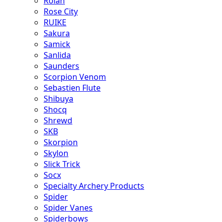
Rolan
Rose City
RUIKE
Sakura
Samick
Sanlida
Saunders
Scorpion Venom
Sebastien Flute
Shibuya
Shocq
Shrewd
SKB
Skorpion
Skylon
Slick Trick
Socx
Specialty Archery Products
Spider
Spider Vanes
Spiderbows