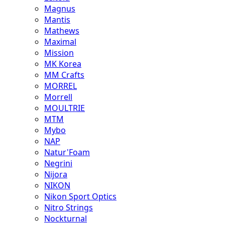
Magnus
Mantis
Mathews
Maximal
Mission
MK Korea
MM Crafts
MORREL
Morrell
MOULTRIE
MTM
Mybo
NAP
Natur'Foam
Negrini
Nijora
NIKON
Nikon Sport Optics
Nitro Strings
Nockturnal