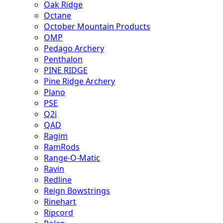
Oak Ridge
Octane
October Mountain Products
OMP
Pedago Archery
Penthalon
PINE RIDGE
Pine Ridge Archery
Plano
PSE
Q2i
QAD
Ragim
RamRods
Range-O-Matic
Ravin
Redline
Reign Bowstrings
Rinehart
Ripcord