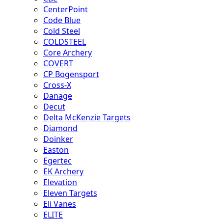
CenterPoint
Code Blue
Cold Steel
COLDSTEEL
Core Archery
COVERT
CP Bogensport
Cross-X
Danage
Decut
Delta McKenzie Targets
Diamond
Doinker
Easton
Egertec
EK Archery
Elevation
Eleven Targets
Eli Vanes
ELITE