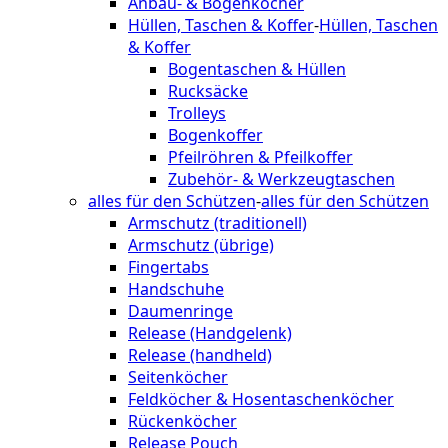
Anbau- & Bogenköcher
Hüllen, Taschen & Koffer
-
Hüllen, Taschen
& Koffer
Bogentaschen & Hüllen
Rucksäcke
Trolleys
Bogenkoffer
Pfeilröhren & Pfeilkoffer
Zubehör- & Werkzeugtaschen
alles für den Schützen
-
alles für den Schützen
Armschutz (traditionell)
Armschutz (übrige)
Fingertabs
Handschuhe
Daumenringe
Release (Handgelenk)
Release (handheld)
Seitenköcher
Feldköcher & Hosentaschenköcher
Rückenköcher
Release Pouch