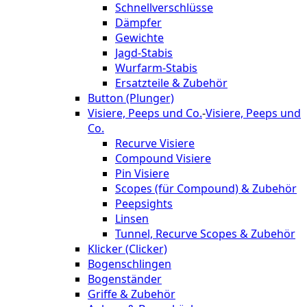
Schnellverschlüsse
Dämpfer
Gewichte
Jagd-Stabis
Wurfarm-Stabis
Ersatzteile & Zubehör
Button (Plunger)
Visiere, Peeps und Co.
-
Visiere, Peeps und
Co.
Recurve Visiere
Compound Visiere
Pin Visiere
Scopes (für Compound) & Zubehör
Peepsights
Linsen
Tunnel, Recurve Scopes & Zubehör
Klicker (Clicker)
Bogenschlingen
Bogenständer
Griffe & Zubehör