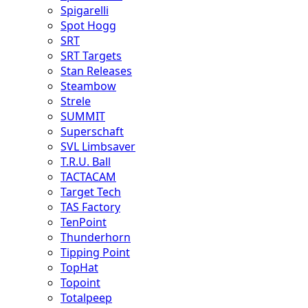
Spigarelli
Spot Hogg
SRT
SRT Targets
Stan Releases
Steambow
Strele
SUMMIT
Superschaft
SVL Limbsaver
T.R.U. Ball
TACTACAM
Target Tech
TAS Factory
TenPoint
Thunderhorn
Tipping Point
TopHat
Topoint
Totalpeep