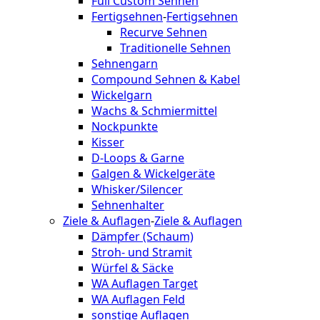
Full Custom Sehnen
Fertigsehnen
-
Fertigsehnen
Recurve Sehnen
Traditionelle Sehnen
Sehnengarn
Compound Sehnen & Kabel
Wickelgarn
Wachs & Schmiermittel
Nockpunkte
Kisser
D-Loops & Garne
Galgen & Wickelgeräte
Whisker/Silencer
Sehnenhalter
Ziele & Auflagen
-
Ziele & Auflagen
Dämpfer (Schaum)
Stroh- und Stramit
Würfel & Säcke
WA Auflagen Target
WA Auflagen Feld
sonstige Auflagen