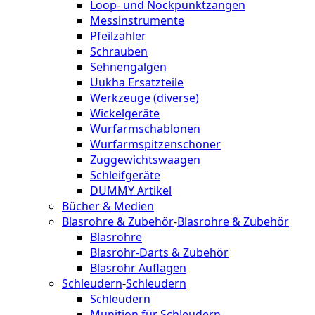
Loop- und Nockpunktzangen
Messinstrumente
Pfeilzähler
Schrauben
Sehnengalgen
Uukha Ersatzteile
Werkzeuge (diverse)
Wickelgeräte
Wurfarmschablonen
Wurfarmspitzenschoner
Zuggewichtswaagen
Schleifgeräte
DUMMY Artikel
Bücher & Medien
Blasrohre & Zubehör
-
Blasrohre & Zubehör
Blasrohre
Blasrohr-Darts & Zubehör
Blasrohr Auflagen
Schleudern
-
Schleudern
Schleudern
Munition für Schleudern