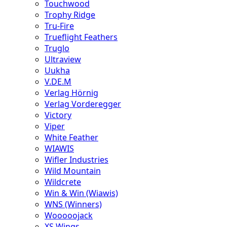
Touchwood
Trophy Ridge
Tru-Fire
Trueflight Feathers
Truglo
Ultraview
Uukha
V.DE.M
Verlag Hörnig
Verlag Vorderegger
Victory
Viper
White Feather
WIAWIS
Wifler Industries
Wild Mountain
Wildcrete
Win & Win (Wiawis)
WNS (Winners)
Wooooojack
XS Wings