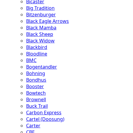
Bicaster
Big Tradition
Bitzenburger
Black Eagle Arrows
Black Mamba
Black Sheep
Black Widow
Blackbird
Bloodline
BMC
Bogentandler
Bohning
Bondhus
Booster
Bowtech
Brownell
Buck Trail
Carbon Express
Cartel (Doosung)
Carter
CBE