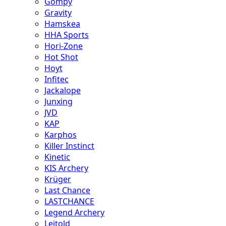
Gompy
Gravity
Hamskea
HHA Sports
Hori-Zone
Hot Shot
Hoyt
Infitec
Jackalope
Junxing
JVD
KAP
Karphos
Killer Instinct
Kinetic
KIS Archery
Krüger
Last Chance
LASTCHANCE
Legend Archery
Leitold