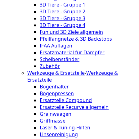
3D Tiere - Gruppe 1
3D Tiere - Gruppe 2
3D Tiere - Gruppe 3
3D Tiere - Gruppe 4
Fun und 3D Ziele allgemein
Pfeilfangnetze & 3D Backstops
IFAA Auflagen
Ersatzmaterial für Dämpfer
Scheibenständer
Zubehör
Werkzeuge & Ersatzteile
-
Werkzeuge &
Ersatzteile
Bogenhalter
Bogenpressen
Ersatzteile Compound
Ersatzteile Recurve allgemein
Grainwaagen
Griffmasse
Laser & Tuning-Hilfen
Linsenreinigung