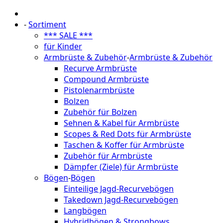
-
Sortiment
*** SALE ***
für Kinder
Armbrüste & Zubehör
-
Armbrüste & Zubehör
Recurve Armbrüste
Compound Armbrüste
Pistolenarmbrüste
Bolzen
Zubehör für Bolzen
Sehnen & Kabel für Armbrüste
Scopes & Red Dots für Armbrüste
Taschen & Koffer für Armbrüste
Zubehör für Armbrüste
Dämpfer (Ziele) für Armbrüste
Bögen
-
Bögen
Einteilige Jagd-Recurvebögen
Takedown Jagd-Recurvebögen
Langbögen
Hybridbögen & Strongbows