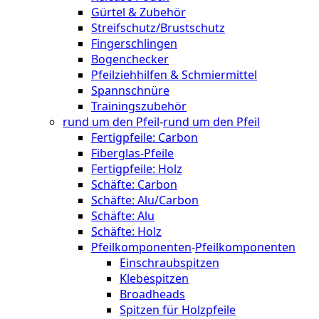
Gürtel & Zubehör
Streifschutz/Brustschutz
Fingerschlingen
Bogenchecker
Pfeilziehhilfen & Schmiermittel
Spannschnüre
Trainingszubehör
rund um den Pfeil
-
rund um den Pfeil
Fertigpfeile: Carbon
Fiberglas-Pfeile
Fertigpfeile: Holz
Schäfte: Carbon
Schäfte: Alu/Carbon
Schäfte: Alu
Schäfte: Holz
Pfeilkomponenten
-
Pfeilkomponenten
Einschraubspitzen
Klebespitzen
Broadheads
Spitzen für Holzpfeile