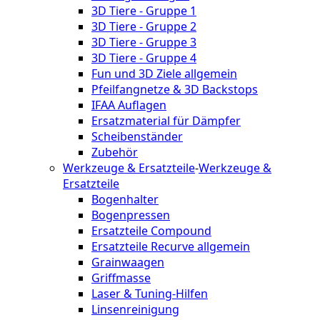
3D Tiere - Gruppe 1
3D Tiere - Gruppe 2
3D Tiere - Gruppe 3
3D Tiere - Gruppe 4
Fun und 3D Ziele allgemein
Pfeilfangnetze & 3D Backstops
IFAA Auflagen
Ersatzmaterial für Dämpfer
Scheibenständer
Zubehör
Werkzeuge & Ersatzteile
-
Werkzeuge &
Ersatzteile
Bogenhalter
Bogenpressen
Ersatzteile Compound
Ersatzteile Recurve allgemein
Grainwaagen
Griffmasse
Laser & Tuning-Hilfen
Linsenreinigung