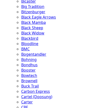
Bicaster
Big Tradition
Bitzenburger
Black Eagle Arrows
Black Mamba
Black Sheep
Black Widow
Blackbird
Bloodline
BMC
Bogentandler
Bohning
Bondhus
Booster
Bowtech
Brownell
Buck Trail
Carbon Express
Cartel (Doosung)
Carter
CBE