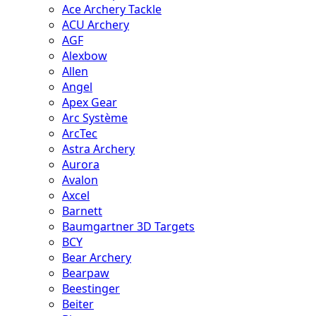
Ace Archery Tackle
ACU Archery
AGF
Alexbow
Allen
Angel
Apex Gear
Arc Système
ArcTec
Astra Archery
Aurora
Avalon
Axcel
Barnett
Baumgartner 3D Targets
BCY
Bear Archery
Bearpaw
Beestinger
Beiter