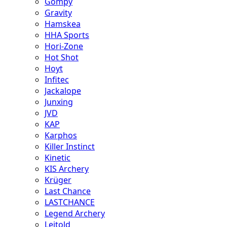
Gompy
Gravity
Hamskea
HHA Sports
Hori-Zone
Hot Shot
Hoyt
Infitec
Jackalope
Junxing
JVD
KAP
Karphos
Killer Instinct
Kinetic
KIS Archery
Krüger
Last Chance
LASTCHANCE
Legend Archery
Leitold