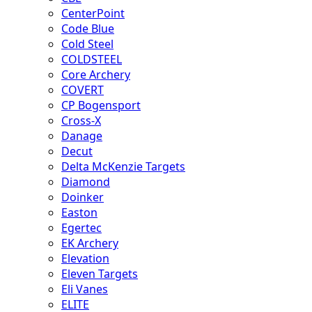
CenterPoint
Code Blue
Cold Steel
COLDSTEEL
Core Archery
COVERT
CP Bogensport
Cross-X
Danage
Decut
Delta McKenzie Targets
Diamond
Doinker
Easton
Egertec
EK Archery
Elevation
Eleven Targets
Eli Vanes
ELITE