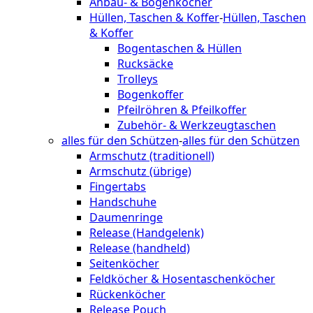
Anbau- & Bogenköcher
Hüllen, Taschen & Koffer
-
Hüllen, Taschen
& Koffer
Bogentaschen & Hüllen
Rucksäcke
Trolleys
Bogenkoffer
Pfeilröhren & Pfeilkoffer
Zubehör- & Werkzeugtaschen
alles für den Schützen
-
alles für den Schützen
Armschutz (traditionell)
Armschutz (übrige)
Fingertabs
Handschuhe
Daumenringe
Release (Handgelenk)
Release (handheld)
Seitenköcher
Feldköcher & Hosentaschenköcher
Rückenköcher
Release Pouch