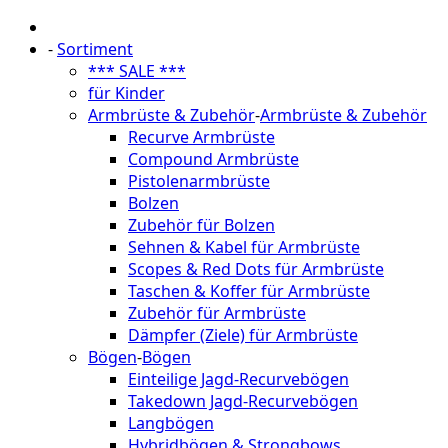
-
Sortiment
*** SALE ***
für Kinder
Armbrüste & Zubehör
-
Armbrüste & Zubehör
Recurve Armbrüste
Compound Armbrüste
Pistolenarmbrüste
Bolzen
Zubehör für Bolzen
Sehnen & Kabel für Armbrüste
Scopes & Red Dots für Armbrüste
Taschen & Koffer für Armbrüste
Zubehör für Armbrüste
Dämpfer (Ziele) für Armbrüste
Bögen
-
Bögen
Einteilige Jagd-Recurvebögen
Takedown Jagd-Recurvebögen
Langbögen
Hybridbögen & Strongbows