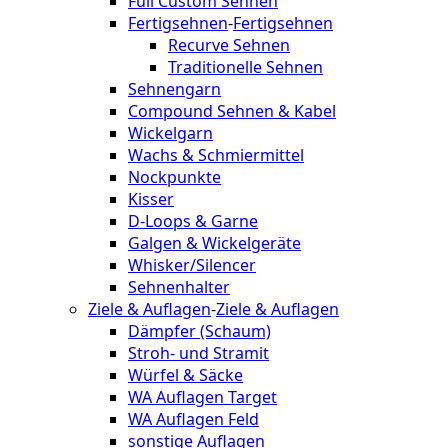
Full Custom Sehnen
Fertigsehnen
-
Fertigsehnen
Recurve Sehnen
Traditionelle Sehnen
Sehnengarn
Compound Sehnen & Kabel
Wickelgarn
Wachs & Schmiermittel
Nockpunkte
Kisser
D-Loops & Garne
Galgen & Wickelgeräte
Whisker/Silencer
Sehnenhalter
Ziele & Auflagen
-
Ziele & Auflagen
Dämpfer (Schaum)
Stroh- und Stramit
Würfel & Säcke
WA Auflagen Target
WA Auflagen Feld
sonstige Auflagen