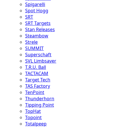
Spigarelli
Spot Hogg
SRT
SRT Targets
Stan Releases
Steambow
Strele
SUMMIT
Superschaft
SVL Limbsaver
T.R.U. Ball
TACTACAM
Target Tech
TAS Factory
TenPoint
Thunderhorn
Tipping Point
TopHat
Topoint
Totalpeep