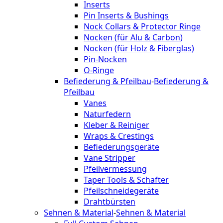
Inserts
Pin Inserts & Bushings
Nock Collars & Protector Ringe
Nocken (für Alu & Carbon)
Nocken (für Holz & Fiberglas)
Pin-Nocken
O-Ringe
Befiederung & Pfeilbau
-
Befiederung &
Pfeilbau
Vanes
Naturfedern
Kleber & Reiniger
Wraps & Crestings
Befiederungsgeräte
Vane Stripper
Pfeilvermessung
Taper Tools & Schafter
Pfeilschneidegeräte
Drahtbürsten
Sehnen & Material
-
Sehnen & Material