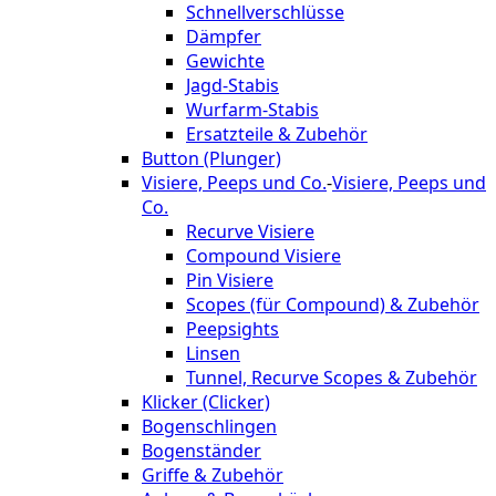
Schnellverschlüsse
Dämpfer
Gewichte
Jagd-Stabis
Wurfarm-Stabis
Ersatzteile & Zubehör
Button (Plunger)
Visiere, Peeps und Co.
-
Visiere, Peeps und
Co.
Recurve Visiere
Compound Visiere
Pin Visiere
Scopes (für Compound) & Zubehör
Peepsights
Linsen
Tunnel, Recurve Scopes & Zubehör
Klicker (Clicker)
Bogenschlingen
Bogenständer
Griffe & Zubehör