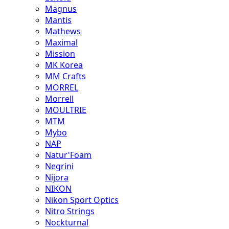
Magnus
Mantis
Mathews
Maximal
Mission
MK Korea
MM Crafts
MORREL
Morrell
MOULTRIE
MTM
Mybo
NAP
Natur'Foam
Negrini
Nijora
NIKON
Nikon Sport Optics
Nitro Strings
Nockturnal