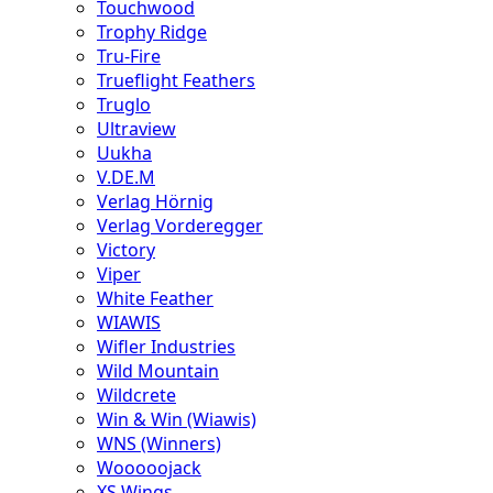
Touchwood
Trophy Ridge
Tru-Fire
Trueflight Feathers
Truglo
Ultraview
Uukha
V.DE.M
Verlag Hörnig
Verlag Vorderegger
Victory
Viper
White Feather
WIAWIS
Wifler Industries
Wild Mountain
Wildcrete
Win & Win (Wiawis)
WNS (Winners)
Wooooojack
XS Wings