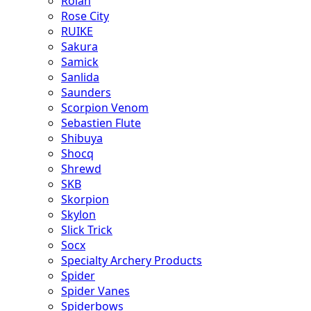
Rolan
Rose City
RUIKE
Sakura
Samick
Sanlida
Saunders
Scorpion Venom
Sebastien Flute
Shibuya
Shocq
Shrewd
SKB
Skorpion
Skylon
Slick Trick
Socx
Specialty Archery Products
Spider
Spider Vanes
Spiderbows