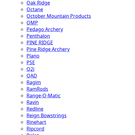
Oak Ridge
Octane
October Mountain Products
OMP
Pedago Archery
Penthalon
PINE RIDGE
Pine Ridge Archery
Plano
PSE
Q2i
QAD
Ragim
RamRods
Range-O-Matic
Ravin
Redline
Reign Bowstrings
Rinehart
Ripcord