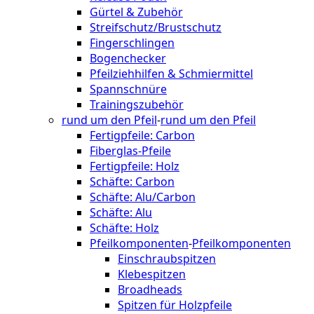
Gürtel & Zubehör
Streifschutz/Brustschutz
Fingerschlingen
Bogenchecker
Pfeilziehhilfen & Schmiermittel
Spannschnüre
Trainingszubehör
rund um den Pfeil
-
rund um den Pfeil
Fertigpfeile: Carbon
Fiberglas-Pfeile
Fertigpfeile: Holz
Schäfte: Carbon
Schäfte: Alu/Carbon
Schäfte: Alu
Schäfte: Holz
Pfeilkomponenten
-
Pfeilkomponenten
Einschraubspitzen
Klebespitzen
Broadheads
Spitzen für Holzpfeile